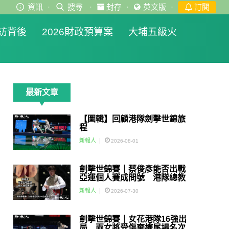
資訊
·
搜尋
·
封存
·
英文版
·
訂閱
訪背後
2026財政預算案
大埔五級火
最新文章
【圖輯】回顧港隊劍擊世錦旅
程
新報人
2026-08-01
劍擊世錦賽｜蔡俊彥能否出戰
亞運個人賽成問號 港隊總教
練：如醫生話可以一定會用佢
新報人
2026-07-30
劍擊世錦賽｜女花港隊16強出
局 兩女將受傷棄權尾場名次