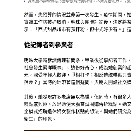
身形嬌小的明珠在市集中要幫忙搬貨時，不免有點吃力。（吳
然而，失預算的情況並非第一次發生。疫情期間，
實體工作坊被迫取消。明珠與團隊討論後，決定將
示：「西式甜品超市有預拌粉，但中式好少有。」
從記錄者到參與者
明珠大學時就讀傳理新聞系，畢業後從事記者工作
社會發生緊咩嘅事」。這份好奇心，成為她創業的起
元，深受年輕人歡迎，爭相打卡；相反傳統糕點只賣
落差？」當時的她帶著這個疑問，與朋友開設社交
其後，她發現許多老店無以為繼，但同時，有很多
糕點感興趣。於是她便大膽嘗試團購傳統糕點。她
企模式招聘退休婦女製作糕點的想法。與她們研究
衛生」的印象。