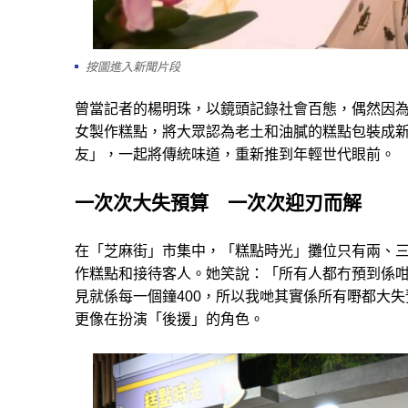
按圖進入新聞片段
曾當記者的楊明珠，以鏡頭記錄社會百態，偶然因
女製作糕點，將大眾認為老土和油膩的糕點包裝成
友」，一起將傳統味道，重新推到年輕世代眼前。
一次次大失預算 一次次迎刃而解
在「芝麻街」市集中，「糕點時光」攤位只有兩、
作糕點和接待客人。她笑說：「所有人都冇預到係咁
見就係每一個鐘400，所以我哋其實係所有嘢都大
更像在扮演「後援」的角色。