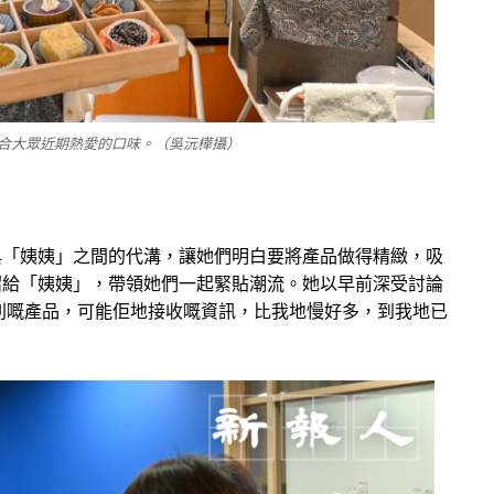
合大眾近期熱愛的口味。（吳沅樺攝）
與「姨姨」之間的代溝，讓她們明白要將產品做得精緻，吸
紹給「姨姨」，帶領她們一起緊貼潮流。她以早前深受討論
列嘅產品，可能佢地接收嘅資訊，比我地慢好多，到我地已
」