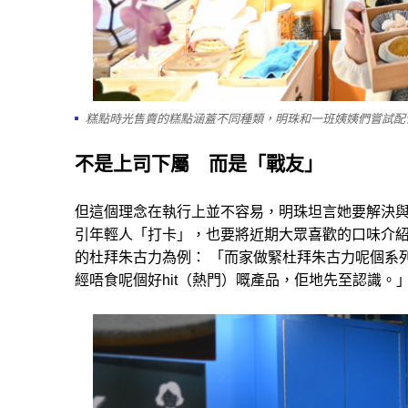
糕點時光售賣的糕點涵蓋不同種類，明珠和一班姨姨們嘗試配
不是上司下屬 而是「戰友」
但這個理念在執行上並不容易，明珠坦言她要解決
引年輕人「打卡」，也要將近期大眾喜歡的口味介
的杜拜朱古力為例： 「而家做緊杜拜朱古力呢個系
經唔食呢個好hit（熱門）嘅產品，佢地先至認識。