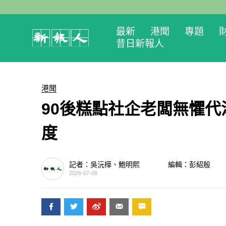
最新
港聞
專題
昔日新報人
港聞
90後糕點社企老闆無懼
度
記者：吳沅樺、鮑明熙
編輯：彭紹殷
2026-07-08