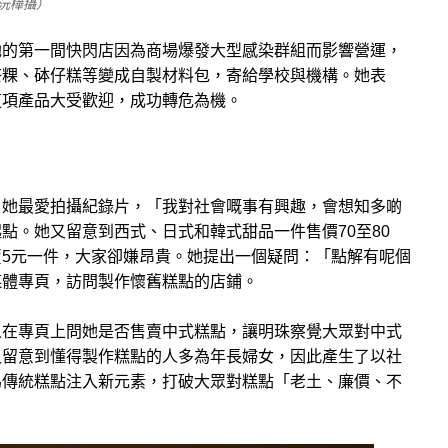
沅樺攝）
她的第一間快閃店因為商場爆發大型感染群組而影響營運，
茶粿、砵仔糕等變成自製材料包，寄給學校與機構。她表
這項產品大受歡迎，成功轉危為機。
，她最愛拍攝紀錄片，「我對社會嘅事有興趣，會想知多啲
點。她又留意到西式、日式和韓式甜品一件售價70至80
5元一件，大家卻嫌昂貴。她提出一個疑問：「點解有呢個
媒體專頁，訪問製作懷舊糕點的店鋪。
人在專頁上問她是否售賣中式糕點，讓明珠察覺大眾對中式
又留意到懂得製作糕點的人多為年長婦女，因此產生了以社
為傳統糕點注入新元素，打破大眾對糕點「老土、廉價、不