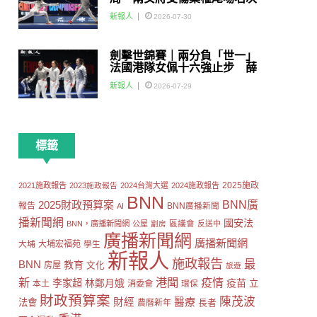
賽
新報人
2026-07-30
劍擊世錦賽｜兩分負「世一」
法國港隊女佩十六強止步 薛
雅齊：我好有信心我哋可以做
新報人
2026-07-29
到世界級嘅Team
標籤
2025施政
2021施政報告
2023施政報告
2024台灣大選
2024施政報告
BNN
2025財政預算案
BNN廣
報告
AI
BNN廣播新聞
播新聞網
國安法
區議會
BNN，廣播新聞網
公屋
劏房
反送中
廣播新聞網
廣播新聞網
大埔
大埔宏福苑
學生
新報人
施政報告
最
BNN
教育
房屋
文化
旅遊
新
港聞
疫情
李家超
疫苗
林鄭月娥
立
本土
消委會
環保
財政預算案
陳茂波
財經
醫療
法會
長者
農曆新年