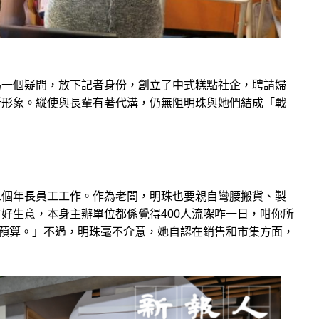
為一個疑問，放下記者身份，創立了中式糕點社企，聘請婦
新形象。縱使與長輩有著代溝，仍無阻明珠與她們結成「戰
三個年長員工工作。作為老闆，明珠也要親自彎腰搬貨、製
好生意，本身主辦單位都係覺得400人流㗎咋一日，咁你所
失預算。」不過，明珠毫不介意，她自認在銷售和市集方面，