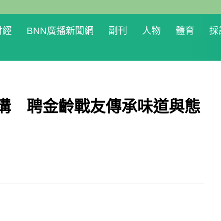
財經
BNN廣播新聞網
副刊
人物
體育
採
代溝 聘金齡戰友傳承味道與態