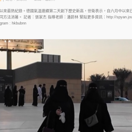
以來最熱紀錄。德國氣溫連續第二天創下歷史新高，世衛表示，自六月中以來已出
。 記者：張家杰 指導老師：潘蔚林 緊貼更多資訊：http://spyan.jour.hkbu
gram : hkbubnn