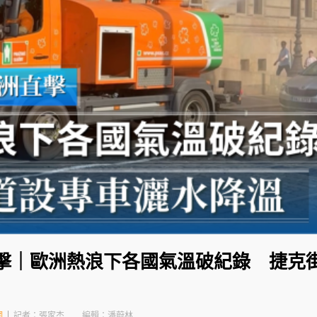
直擊｜歐洲熱浪下各國氣溫破紀錄 捷克
網
記者：張家杰
編輯：潘蔚林