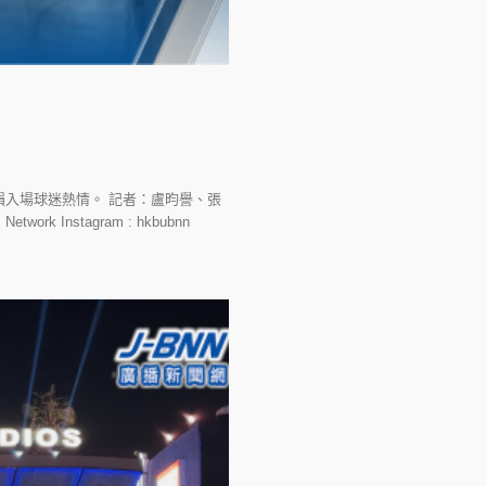
入場球迷熱情。 記者：盧昀譽、張
work Instagram : hkbubnn