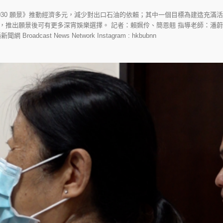
2030 願景》推動經濟多元，減少對出口石油的依賴；其中一個目標為建造充
出願景後可有更多深宵娛樂選擇。 記者：賴姵伶、簡恩翹 指導老師：潘蔚林 緊貼更多
播新聞網 Broadcast News Network Instagram : hkbubnn