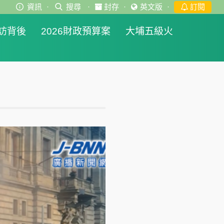
資訊
·
搜尋
·
封存
·
英文版
·
訂閱
訪背後
2026財政預算案
大埔五級火