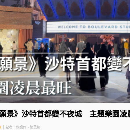
0 願景》沙特首都變不夜城 主題樂園凌
網
記者：賴姵伶、簡恩翹