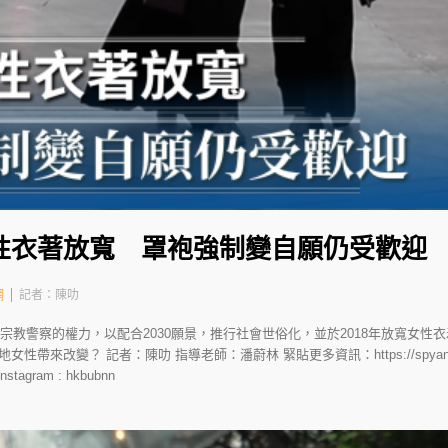
性衣著放寬 罩袍強制變自願仍受歡迎
網
記者：陳叻
制宗教警察的權力，以配合2030願景，推行社會世俗化，並於2018年放寬女
改變？ 記者：陳叻 指導老師：潘蔚林 緊貼更多資訊：https://spyan-jour.hk
stagram : hkbubnn