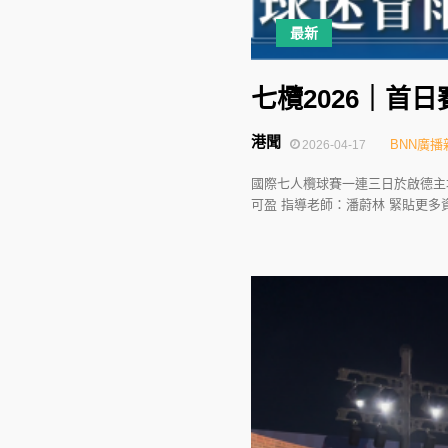
最新
七欖2026｜首
港聞
BNN廣播
2026-04-17
國際七人欖球賽一連三日於啟德主
可盈 指導老師：潘蔚林 緊貼更多資訊：https: