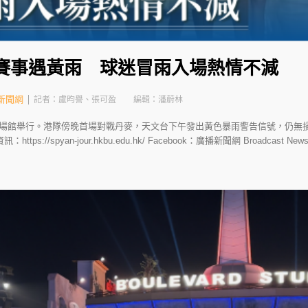
日賽事遇黃雨 球迷冒雨入場熱情不減
新聞網
記者：盧昀譽、張可盈
編輯：潘蔚林
場館舉行。港隊傍晚首場對戰丹麥，天文台下午發出黃色暴雨警告信號，仍無損
//spyan-jour.hkbu.edu.hk/ Facebook：廣播新聞網 Broadcast News Net