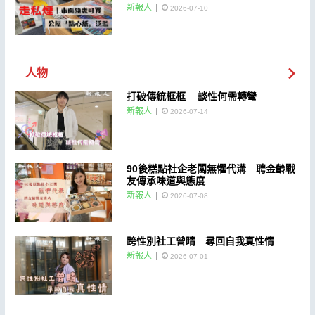
新報人
2026-07-10
人物
打破傳統框框 談性何需轉彎
新報人
2026-07-14
90後糕點社企老闆無懼代溝 聘金齡戰
友傳承味道與態度
新報人
2026-07-08
跨性別社工曾晴 尋回自我真性情
新報人
2026-07-01