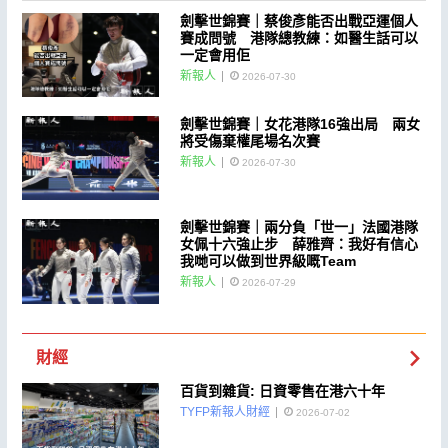
劍擊世錦賽｜蔡俊彥能否出戰亞運個人
賽成問號 港隊總教練：如醫生話可以
一定會用佢
新報人
2026-07-30
劍擊世錦賽｜女花港隊16強出局 兩女
將受傷棄權尾場名次賽
新報人
2026-07-30
劍擊世錦賽｜兩分負「世一」法國港隊
女佩十六強止步 薛雅齊：我好有信心
我哋可以做到世界級嘅Team
新報人
2026-07-29
財經
百貨到雜貨: 日資零售在港六十年
TYFP新報人財經
2026-07-02