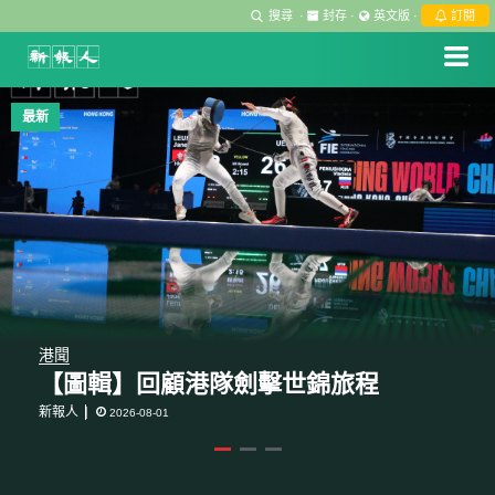
搜尋
·
封存
·
英文版
·
訂閱
最新
最新
最新
港聞
港聞
劍擊世錦賽｜蔡俊彥能否出戰亞運個人
劍擊世錦賽｜女花港隊16強出局 兩女
港聞
【圖輯】回顧港隊劍擊世錦旅程
賽成問號 港隊總教練：如醫生話可...
將受傷棄權尾場名次賽
新報人
新報人
新報人
2026-08-01
2026-07-30
2026-07-30