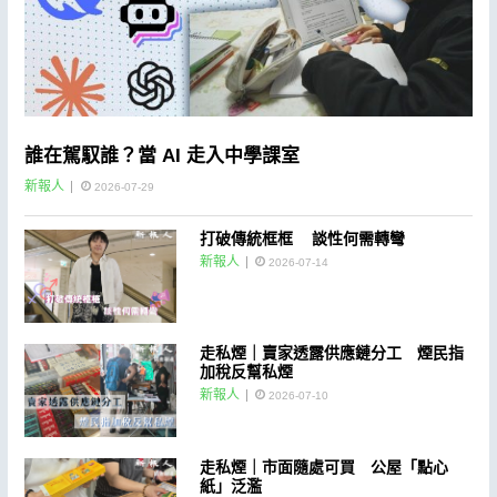
誰在駕馭誰？當 AI 走入中學課室
新報人
2026-07-29
打破傳統框框 談性何需轉彎
新報人
2026-07-14
走私煙｜賣家透露供應鏈分工 煙民指
加稅反幫私煙
新報人
2026-07-10
走私煙｜市面隨處可買 公屋「點心
紙」泛濫