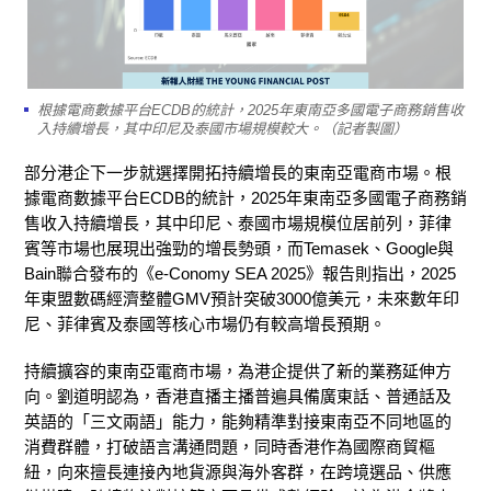
根據電商數據平台ECDB的統計，2025年東南亞多國電子商務銷售收
入持續增長，其中印尼及泰國市場規模較大。（記者製圖）
部分港企下一步就選擇開拓持續增長的東南亞電商市場。根
據電商數據平台ECDB的統計，2025年東南亞多國電子商務銷
售收入持續增長，其中印尼、泰國市場規模位居前列，菲律
賓等市場也展現出強勁的增長勢頭，而Temasek、Google與
Bain聯合發布的《e-Conomy SEA 2025》報告則指出，2025
年東盟數碼經濟整體GMV預計突破3000億美元，未來數年印
尼、菲律賓及泰國等核心市場仍有較高增長預期。
持續擴容的東南亞電商市場，為港企提供了新的業務延伸方
向。劉道明認為，香港直播主播普遍具備廣東話、普通話及
英語的「三文兩語」能力，能夠精準對接東南亞不同地區的
消費群體，打破語言溝通問題，同時香港作為國際商貿樞
紐，向來擅長連接內地貨源與海外客群，在跨境選品、供應