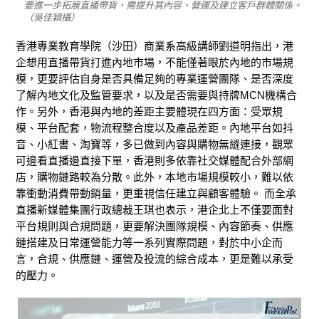
要進一步拓展直播帶貨，需提升其內容、營運及建立客戶群體關係。
（吳佳穎攝）
香港專業教育學院（沙田）商業系高級講師劉道明指出，港
企想用直播帶貨打進內地市場，不能僅著眼於內地的市場規
模，更要評估自身是否具備足夠的專業運營團隊、是否深度
了解內地文化及監管要求，以及是否需要與持牌MCN機構合
作。另外，香港與內地的差距主要體現在四方面：受眾規
模、平台配套，物流程整合度以及產品差距。內地平台如抖
音、小紅書、淘寶等，多已做到內容與購物無縫連接，觀眾
可邊看直播邊直接下單，香港則多依靠社交媒體配合外部網
店，購物鏈路較為分散。此外，本地市場規模較小，難以依
靠衝動消費帶動銷量，更重視信任建立與顧客體驗。 而全承
直播新媒體集團行政總裁王琪也表示，港企北上不僅要面對
平台規則與合規問題，更要解決團隊規模、內容節奏、供應
鏈搭建及日常運營能力等一系列實際問題，對於中小企而
言，合規、供應鏈、運營及投流的綜合成本，更是難以承受
的壓力。