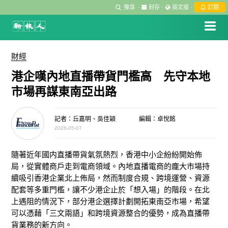
搜尋
·
封存
·
英文版
·
訂閱
財經
港企嘆內地直播帶貨門檻高 先守本地
市場再謀東南亞出路
記者：丘嘉明、吳佳穎
編輯：卓悅銘
2026-05-07
隨著近年國内直播帶貨氣氛熱烈，香港中小企紛紛開始佈
局，從實體商戶走到電商領域。內地直播電商的龐大市場持
續吸引香港企業北上佈局，然而制度合規、跨境運營、資源
配套等多重門檻，讓不少港企止於「想入場」的階段。在北
上遇阻的情況下，部分港企選擇計劃開拓東南亞市場，希望
可以憑藉「三文兩語」和跨境資源整合的優勢，成為直播帶
貨業務的新方向。