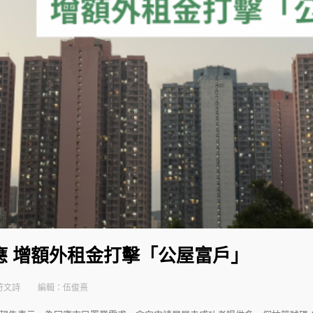
應 增額外租金打擊「公屋富戶」
符文詩
編輯：伍俊熹