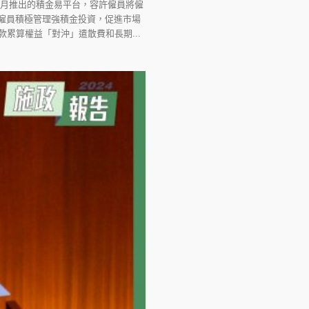
6月推出的積金易平台，容許僱員將僱
僱員積極管理強積金投資，促進市場
累算權益「對沖」遣散費和長期...