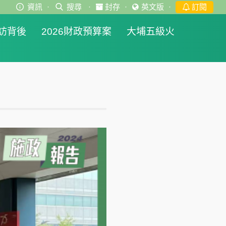
資訊
·
搜尋
·
封存
·
英文版
·
訂閱
訪背後
2026財政預算案
大埔五級火