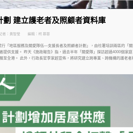
計劃 建立護老者及照顧者資料庫
記者：黃智瑩
編輯：柯 慕蓉
試行「地區服務及關愛隊伍—支援長者及照顧者計劃」，由社署培訓兩區的「
提供支援。 昨天《施政報告》指，過去半年「關愛隊」探訪超過4000個家庭
展至全港。 此外，行政長官李家超宣佈，將研究建立跨專業、跨機構的護老者和