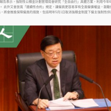
政報告表示，強制性公積金計劃管理局會研究「全自由行」具體方案，利用今年
。 此外又會放寬「連續性合約」規定，讓僱員更容易享有全面僱傭權益，鼓勵
，將會推進保障僱員的措施，包括明年5月1日取消強積金制度下僱主強制性供款