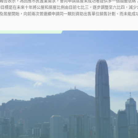
政報告表示，為回應市民置業需求，會向申請居屋未成功者提供多一個抽籤號碼
的目標是在未來十年將公屋和居屋比例由目前七比三，逐步調整至六比四，減少
及居屋開始，向前兩次曾連續申請同一類別資助出售單位銷售計劃、而未能成功購