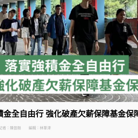
積金全自由行 強化破產欠薪保障基金保
記者：陳晉剛
編輯：林葦津