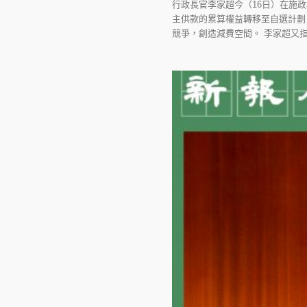
行政長官李家超今（16日）在施
主供款的累算權益轉移至自選計劃
競爭，創造減費空間。 李家超又指