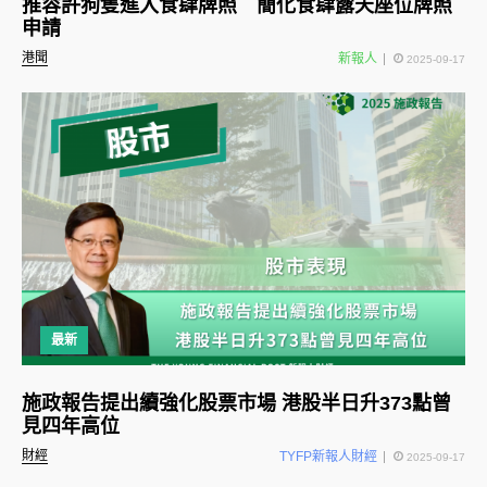
推容許狗隻進入食肆牌照 簡化食肆露天座位牌照
申請
港聞
新報人
2025-09-17
最新
施政報告提出續強化股票市場 港股半日升373點曾
見四年高位
財經
TYFP新報人財經
2025-09-17