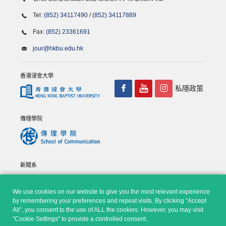
Tel:
(852) 34117490
/
(852) 34117889
Fax:
(852) 23361691
jour@hkbu.edu.hk
香港浸會大學
私隱政策
傳理學院
新聞系
We use cookies on our website to give you the most relevant experience
by remembering your preferences and repeat visits. By clicking “Accept
All”, you consent to the use of ALL the cookies. However, you may visit
"Cookie Settings" to provide a controlled consent.