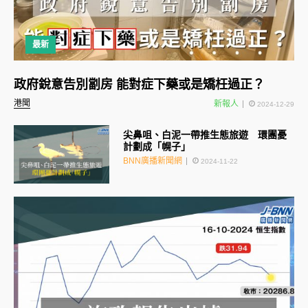
最新
政府銳意告別劏房 能對症下藥或是矯枉過正？
港聞
新報人
2024-12-29
尖鼻咀、白泥一帶推生態旅遊 環團憂
計劃成「幌子」
BNN廣播新聞網
2024-11-22