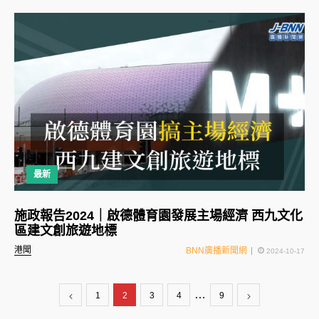
最新
施政報告2024｜啟德體育園發展主場經濟 西九文化
區建文創旅遊地標
港聞
BNN廣播新聞網
2024-10-17
…
1
2
3
4
9