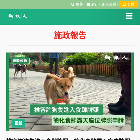
搜尋
·
封存
·
英文版
·
訂閱
施政報告
最新