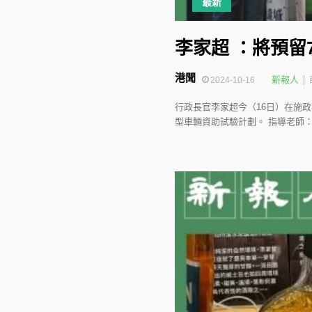
最新
李家超 ：將預留
港聞
新報人
2024-10-16
行政長官李家超今（16日）在施
型車輛資助試驗計劃。 指導老師