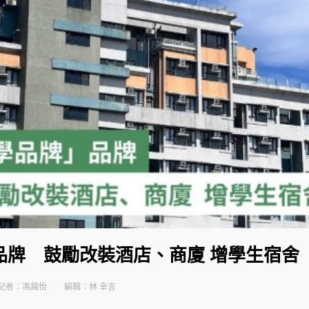
品牌 鼓勵改裝酒店、商廈 增學生宿舍
記者：馮藹怡
編輯：林 幸言