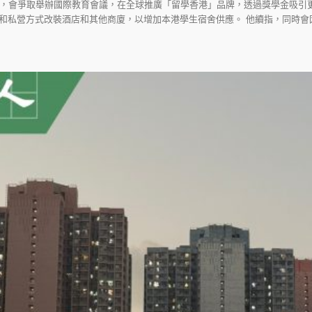
示，會爭取舉辦國際教育會議，在全球推廣「留學香港」品牌，透過獎學金吸引
和私營方式改裝酒店和其他商廈，以增加本港學生宿舍供應。 他續指，同時會