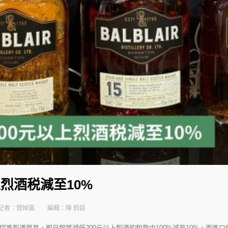
上烈酒税減至10%
記者：曾婥嵐
編輯：陳 鈞延
促進烈酒貿易，即日起將減低200元以上烈酒的稅款由100%減至10%，而進口