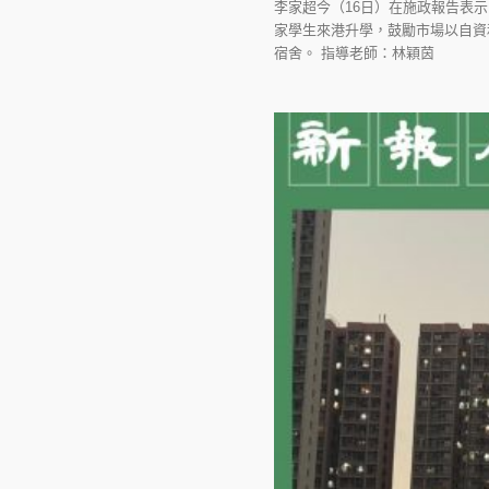
李家超今（16日）在施政報告表
家學生來港升學，鼓勵市場以自資
宿舍。 指導老師：林穎茵