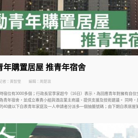
青年購置居屋 推青年宿舍
記者：黃智瑩
編輯：周楚洇
時宿位有3000多個；行政長官李家超今（16日）表示，為回應青年對擁有自
為青年宿舍，並成立專責小組與酒店業主商議、提供支援及技術建議。 同時，
40歲以下白表青年家庭及一人申請者分派多一個抽籤號碼；由下期白表居屋第二市