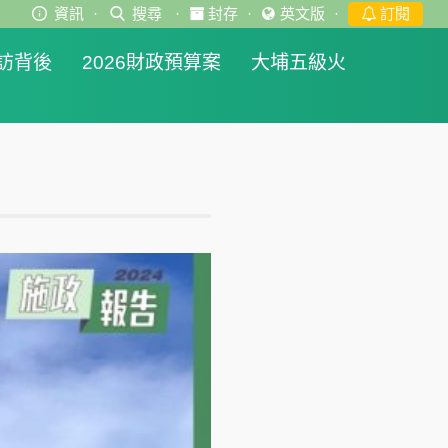
資訊
·
搜尋
·
封存
·
英文版
·
訂閱
訪背後
2026財政預算案
大埔五級火