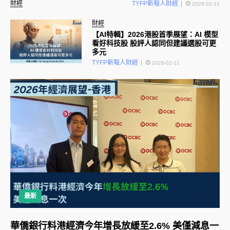
財經
TYFP新報人財經
2026-02-11
財經
【AI特輯】2026港股首季展望：AI 模型
看好科技股 股評人認同但建議選股可更
多元
TYFP新報人財經
2026-02-11
最新
華僑銀行料港經濟今年增長放緩至2.6% 美僅減息一