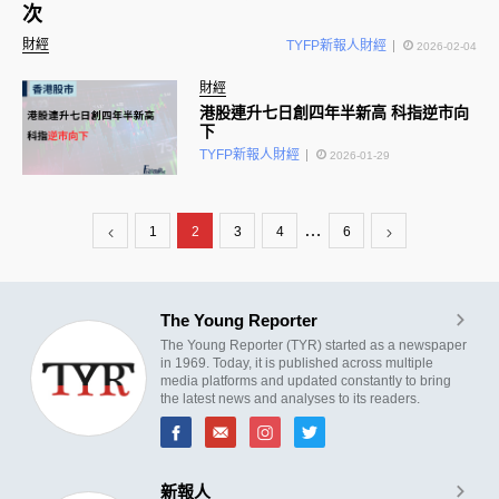
次
財經
TYFP新報人財經
2026-02-04
財經
港股連升七日創四年半新高 科指逆市向
下
TYFP新報人財經
2026-01-29
…
1
2
3
4
6
The Young Reporter
The Young Reporter (TYR) started as a newspaper
in 1969. Today, it is published across multiple
media platforms and updated constantly to bring
the latest news and analyses to its readers.
新報人