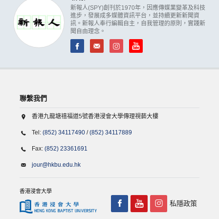
新報人(SPY)創刊於1970年，因應傳媒業變革及科技
進步，發展成多媒體資訊平台，並持續更新新聞資
訊。新報人奉行編輯自主，自我管理的原則，實踐新
聞自由理念。
聯繫我們
香港九龍塘禧福道5號香港浸會大學傳理視藝大樓
Tel:
(852) 34117490
/
(852) 34117889
Fax:
(852) 23361691
jour@hkbu.edu.hk
香港浸會大學
私隱政策