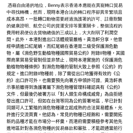
憑藉自由港的地位，
Benny表示
香港本應能在異寵轉口貿易
中尋找轉機
，
然而，
現時本港
合法的轉口程序卻異常繁瑣
且
成本高昂
，一批
轉口
動物需要經過漁護署的許可、註冊獸醫
的健康證明、航空公司的貨運安排等重重關卡，整個流程的
費用輕易便佔去貨物總值的三成以上，
大大削弱
了利潤空
間。
此外，
本港
對
進出口
活體
規管嚴格。
黃浩軒分享，他曾
經申請進口紅尾蚺，
而
紅尾蚺在香港
是
二級受保護瀕危動
物，屬
《瀕危野生動植物種國際貿易公約》
附錄II物種，其國
際商業貿易受管制但並非禁止
，
現時本港
實施
的
《保護瀕危
動植物物種條例》
對瀕危物種的管制大致上參照《公約》的
規定。
進口
附錄II
物種
前
，
除了需從
出口地獲得有效的《公
約》出口許可
外，也需要
預先向署
方
申領許可證
。
黃浩軒
表
示事前雖
得到
漁護署
屬下
瀕危物種管理科確認
具有
《公約》
文件
，
但
最後
仍被
署
方
以「對人類生命構成威脅」為由拒絕
發出
進口
許可
。
但
如
在
台灣
等
同為公約簽署地區
，
早已針對
同類
可人工繁殖的瀕危物種建立起成熟的合法貿易體系，允
許進行交流買賣。
他認為，
常見的物種
已經飽和，需要開拓
新的品種才能在
市場分一杯羹
，而
港
府需要
積極參考
其他先
進地區
針對
各
瀕危物種
的貿易條
款
和審批
，
才能疏通當前行