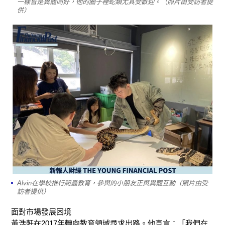
一樣皆是異寵同好，他的圈子裡蛇類尤其受歡迎。（照片由受訪者提
供）
Alvin在學校推行爬蟲教育，參與的小朋友正與異寵互動（照片由受
訪者提供）
面對市場發展困境
黃浩軒
在
2017
年轉
向教育領域尋求出路
。
他
直言：「我們在