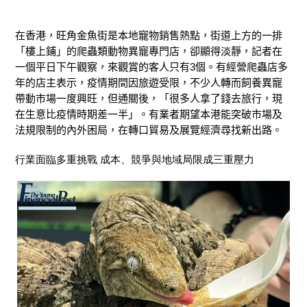
在香港
，
旺角金魚街是本地寵物銷售熱點，街道上方的一排
「樓上鋪」的爬蟲類動物異寵專門店
，
卻顯得淡靜
，
記者在
一個平日下午觀察，來觀賞的客人只有
3
個
。
有
經營爬蟲店
多
年的店主
表示，疫情期間因旅遊受限，不少人轉而飼養異寵
帶動市場一度興旺，但通關後，「很多人拿了錢去旅行，現
在生意比疫情時期差一半」。
有業者期望本港能突破市場及
法規限制的內外困局，在轉口貿易及展覽經濟尋找新出路。
行業面臨多重挑戰 成本、競爭與地域局限
成
三重壓力