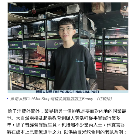
魚佬水族FishManShop兩棲及爬蟲店店主Benny （江琰攝）
除了
消費外流
外，業
界指另一個挑戰是要面對
內地
的同業
競
爭
。
大自然兩棲及爬蟲教育創辦人
黃浩軒
從事異寵行業多
年，除了曾經營異寵生意，也接觸不少業內人士。
他
直言香
港在成本上已毫無還手之力
, 以供給粟米蛇食用的老鼠為例
：