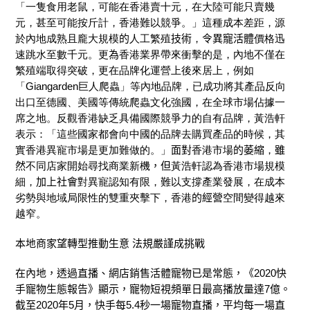
「一隻食用老鼠
，可能在香港賣十元，在大陸可能只賣幾
元，甚至可能按斤計，香港難以競爭。」這種成本差距，源
於內地成熟且龐
大
規模
的
人工繁殖
技術
，
令異寵活體
價格迅
速跳水至數千元。
更
為
香港業界帶來衝擊的是
，內地不僅在
繁殖端取得突破，更在品牌化運營上後來居上，例如
「
Giangarden
巨人爬蟲」等內地品牌
，已成功將其產品反向
出口至德國、美國等傳統爬蟲文化強國，在全球市場佔據一
席之地。反觀香港缺乏具備國際競爭力的自有品牌，
黃浩軒
表示：「這些國家都會向中國的品牌去購買產品的時候，其
實香港異寵市場是更加難做的。」
面對
香港市場
的萎縮
，
雖
然
不同店家開始尋找商業新機
，但
黃浩軒認為香港市場規模
細，
加上社會
對異寵認知有限，難以支撐產業發展
，
在成本
劣勢與地域局限性的雙重夾擊下，香港
的經營
空間變得越來
越窄
。
本地商家
望
轉型推動生意 法規嚴謹成挑戰
在內地，透過直播、網店銷售活體寵物已是常態
，《2020快
手寵物生態報告》顯示，
寵物短視頻單日最高播放量達7億。
截至2020年5月，快手每5.4秒一場寵物直播，
平均每一場直