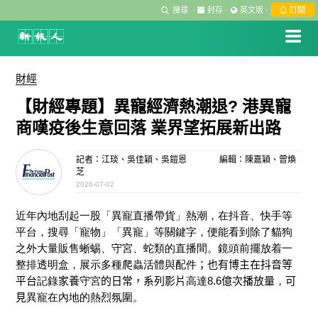
搜尋
·
封存
·
英文版
·
訂閱
財經
【財經專題】異寵經濟熱潮退? 港異寵
商嘆疫後生意回落 業界望拓展新出路
記者：江琰、吳佳穎、吳鎧恩
編輯：陳嘉穎、曾煥
芝
2026-07-02
近年內地刮起一股「異寵直播帶貨」熱潮，在抖音、快手等
平台，搜尋「
寵物
」「異寵」等關鍵字，便能看
到
除了貓狗
之外
大量販售蜥蜴、守宮、蛇類的直播間。
鏡頭前擺放着一
整排透明盒，展示多種爬蟲活體與配件
；也有
博主在抖音
等
平台
記錄
家養
守宮
的日常，
系列影片
高達
8.6
億
次
播放量
，
可
見
異寵在內
地
的熱烈
氛圍
。