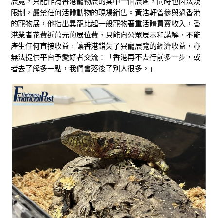
展覽，只能作為香港
寵物展
的其中一個展區，同時也
因法規
限制，嚴禁任何活體動物的現場銷售。
黃浩軒
曾參與過香港
的寵物展，他
指出
異寵比起一般寵物著重活體買賣收入
，香
港業者花費近萬元的展位費，
只能向
公眾展示和講解，不能
產生任何直接收益，讓香港錯失了異寵展覽的經濟收益，亦
無法提供平台予愛好者交流：「香港再不去行前多一步，或
者去了解多一點，我們會落後了別人很多。」