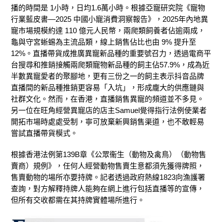
播的時間是 1小時
，日均1.6萬小時。
根據亞寵研究院《寵物
行業藍皮書—2025 中國小寵消費洞察報告》，2025年
內地
異
寵市場規模約達 110 億元人民幣，兩爬類飼養者佔逾兩成，
龜與守宮蜥蜴為主流品類，線上銷售佔比也由 9% 提升至
12%。直播帶貨成推廣異寵新品種的重要號召力，透過電商平
台搜尋和推銷接觸兩爬類寵物新品種的飼主佔57.9%，成為近
半數異寵愛者的聚腳地，更有三份之一的飼主表示抖音品牌
直播間的新品種推銷更容易「入坑」，形成龐大的供應鏈與
社群文化。
然而，在香港，直播銷售
異寵的頻道並不多見。
另一位在旺角經營異寵店的
店主
Samuel
覺得指行法例
使業者
開拓市場時處處受制，寧可放棄新興銷售渠道，也不敢輕易
嘗試直播帶貨模式。
根據香港法例第139
B
章《公眾衞生（動物及禽鳥）（動物售
賣商）規例》，
任何人經營
動物
售賣生意都
須
先獲得牌照
，
售賣動物的場所亦要持牌
。
記者透過政府熱線1823向漁護署
查詢，對方解釋持牌人能夠在網上進行包括直播等的宣傳
，
但所有交收都需在其
持牌
實體場所進行
。