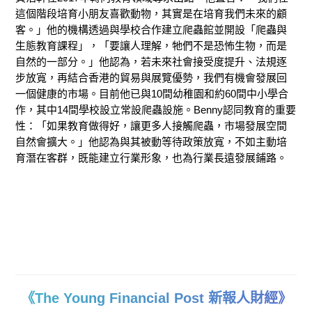
這個階段培育小朋友喜歡動物，其實是在培育我們未來的顧
客。」他的機構透過與學校合作建立爬蟲館並開設「爬蟲與
生態教育課程」
，
「要讓人理解，牠們不是恐怖生物，而是
自然的一部分。」他認為，若未來社會接受度提升、法規逐
步放寬，再結合香港的貿易與展覽優勢，我們有機會發展回
一個健康的市場。目前
他
已
與
10間幼稚園和約60間
中小學
合
作
，其中14間學校設立常設爬蟲設施。Benny認同教育的重要
性：「如果教育做得好，讓更多人接觸爬蟲，市場發展空間
自然會擴大。」他認為與其被動等待政策放寬，不如主動培
育潛在客群，既能建立行業形象，也為行業長遠發展鋪路。
《The Young Financial Post 新報人財經》