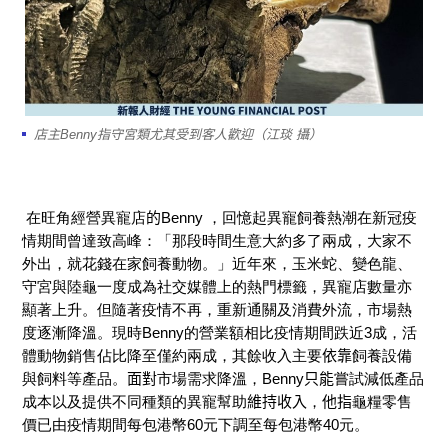
店主Benny指守宮類尤其受到客人歡迎（江琰 攝）
在旺角經營
異寵店
的
Benny ，
回憶起異寵
飼養熱潮在新冠疫
情期間曾達致高峰：「那段時間生意大約多了兩成，大家不
外出，就花錢在家飼養動物。」
近年來，
玉米蛇、
變色龍、
守宮與陸龜一度成為社交媒體上的熱門標籤
，
異寵店數量亦
顯著上升。
但隨著疫情不再，重新通關及消費外流，市場熱
度逐漸降溫。現時Benny的營業額相比疫情期間跌近3成，活
體動物銷售佔比降至僅約兩成，
其餘收入主要
依靠
飼養設備
與飼料等產品
。
面對
市場需求降溫
，
Benny
只能
嘗試減低產品
成本以及提供不同種類的異寵幫助
維持收入
，
他指
龜糧零售
價已由疫情期間每包港幣60元下調至每包港幣40元
。