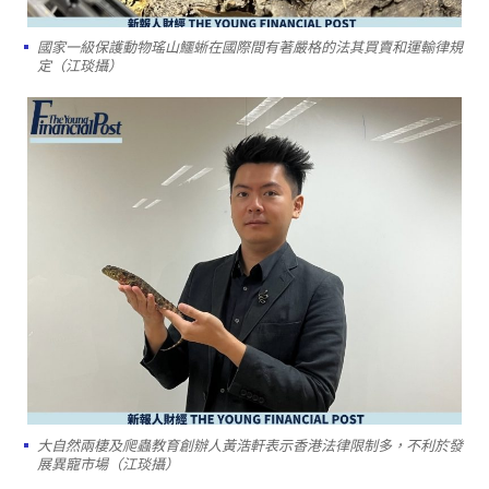
國家一級保護動物瑤山鱷蜥在國際間有著嚴格的法其買賣和運輸律規
定（江琰攝）
大自然兩棲及爬蟲教育創辦人黃浩軒表示香港法律限制多，不利於發
展異寵市場（江琰攝）