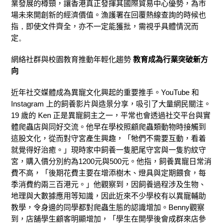
業發展的樽頸，讓香港真正發揮其
國際
貿易
中心
優勢，為市
場未來開創新的經濟價值。
漁護署
在
回覆
熱線
查詢
的時候也
指
，
即使文件齊全，亦不一定能獲批，
需
視乎
具體
情況而
定
。
網絡社群與校園教育推動年輕化趨勢
教育成為行業突破新方
向
近年社交媒體成為異寵文化興起的重要推手。YouTube 和
Instagram 上的飼養影片與造景分享，吸引了大量網民關注
。
19 歲的 Ken 正是異寵飼主之一
，平常也會透過
社交平台與實
體爬蟲店與同好交流
。
他早在學校照顧爬蟲類動物時接觸到
這股文化，從而對守宮產生興趣
，
「牠們不需要互動，看着
就覺得好治癒。」現時家中飼養一隻肥尾守宮與一隻豹紋守
宮，購入價分別約為1200元與500元。他指，飼養異寵日常消
費不高，「後期花費主要在增添樹木、燈具與定期餵食，每
季消費約兩三百港元
。」
他
觀察到
，
因飼養過程涉及生物、
地理與大數據應用等知識
，
因此
近來
不少
學校
有
以異寵輔助
教學，
令身邊的同學都對
爬蟲生態
的認識增加。
Benny
觀察
到，店舖學生顧客明顯增加，「學生在開學後會成群來店參