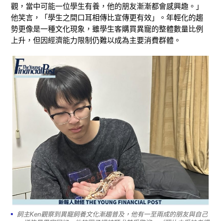
觀
，
當中可能一位學生有養，他的朋友漸漸都會感興趣。」
他笑言，「學生之間口耳相傳比宣傳更有效」。年輕化的趨
勢更像是一種文化現象，雖學生客購買異寵的整體數量比例
上升
，
但因經濟能力限制仍
難以成為
主要消費群體。
飼主Ken觀察到異寵飼養文化漸趨普及，他有一至兩成的朋友與自己