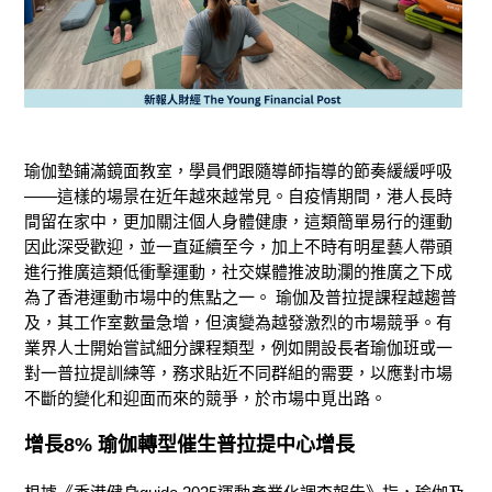
瑜伽墊鋪滿鏡面教室，學員們
跟
隨
導師指導的
節奏緩緩呼吸
——這樣的場景在近年越來越常見。
自疫情期間，港人長時
間留在家中，更加關注個人身體健康，這類簡單易行的運動
因此深受歡迎
，並
一直延續至
今，
加上不時有明星藝人帶頭
進行推廣這類低衝擊運動，社交媒體推波助瀾的推廣
之下
成
為
了
香港運動市場中的焦點之一。
瑜伽及普拉提課程
越趨
普
及，
其
工作室數量急增，
但演變為越發激烈的
市場競爭
。
有
業界
人士
開始
嘗試
細分課程類型，例如開設長者瑜伽班或一
對一普拉提訓練等，務求貼近不同群組的需要
，
以
應對市場
不斷的變化和迎面而來的競爭，
於市場中覓
出路。
增長
8%
瑜伽轉型催生普拉提中心增長