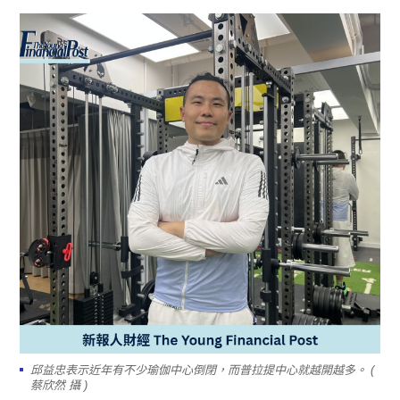
邱益忠表示近年有不少瑜伽中心倒閉，而普拉提中心就越開越多。 (
蔡欣然 攝 )