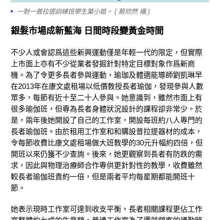
一對一普拉提訓練班學生葉小姐。 ( 蔡欣然 攝 )
銀髮市場成新藍海
日間時段變黃金時
間
不少人或會認爲這些新興運動僅是年輕一代的限定，但實際
上市面上亦有不少從業者發掘針對特定目標對象作爲新商
機。為了令更多長者參與運動，瑜珈及體適能導師劉凱琳早
在
2013年
在康文處租場以低價教授長者瑜伽，發現參與人數
眾多，每節有近十至二十人參與。她意識到，雖然市面上有
很多瑜伽班，但專為長者身體狀況設計的課程卻非常少。於
是，兩年後她開設了自己的工作室，開設每班約八人專門的
長者瑜伽班。由於租用工作室和和購設普拉提器材的成本，
令每節收費比康文處租場做大班教學的30元升幅約四倍，但
開班以來仍獲不少查詢。後來，她更觀察到長者有防跌的需
求，因此與物理治療師合作專供更針對性的教學，收費雖然
較長者瑜伽班貴約一倍，但是兩者平均每星期都能開班十
節。
她表示現時工作室可達到收支平衡，長者相關課程更佔工作