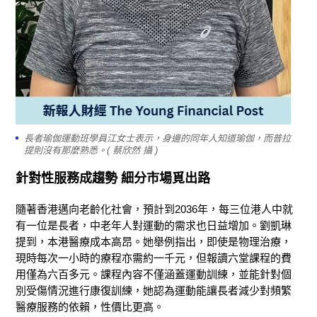
長者瑜伽運動班學員江女士表示，身邊的同年人知道瑜伽，而普拉
提則沒有那麼熟悉。( 蔡欣然 攝 )
針對性服務成趨勢 細分市場覓出路
隨著香港邁向老齡化社會，預計到2036年，每三位港人中就
有一位是長者，中老年人對運動的需求也日益增加。劉凱琳
提到，
本港
醫療成本高昂。她舉例指出，即使是物理治療，
現時每次一小時的療程亦需約一千元，但報讀六堂課程的費
用僅為六百多元。課程內容不僅涵蓋運動訓練，並能針對個
別受傷情況進行康復訓練
，
她認為運動能讓長者減少對頻繁
醫療服務的依賴
，性價比更高。