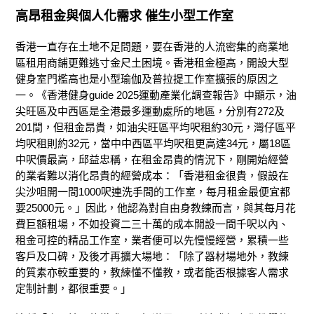
高昂租金與個人化需求
催生小型工作
室
香港一直存在土地不足問題，要在香港的人流密集的商業地
區租用商鋪更難逃寸金尺土困境。
香港租金極高，
開設大型
健身室門檻高
也是小型瑜伽及普拉提工作室擴張的原因之
一
。《香港健身guide 2025運動產業化調查報告》中
顯示，
油
尖旺區及中西區是全港最多運動處所的地區，分別有
272及
201間
，
但租金昂貴，
如油尖旺區平均呎租約30元，灣仔區平
均呎租則約32元，當中中西區平均呎租更高達34元，屬18區
中呎價最高，邱益忠稱，在租金昂貴的情況下，剛開始經營
的業者難以消化昂貴的經營成本：「香港租金很貴，假設在
尖沙咀開一間1000呎連洗手間的工作室，每月租金最便宜都
要25000元。」
因此，他認為
對自由身教練而言，與其每月花
費巨額租場，不如投資二三十萬
的成本
開設一間千呎以內、
租金可控的精品工作室，業者
便可以
先慢慢經營，累積一些
客戶及口碑，及後才再擴大場地：「
除了器材場地
外，教練
的質素亦較重要的，教練懂不懂教，或者能否根據客人需求
定制計劃，都很重要。」