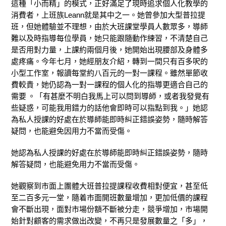
這種「小而精」的模式，正好滿足了現時追求個人化教學的
消費者，上班族Leann就是其中之一。她曾參加大型普拉提
班，但她體驗並不理想，由於大班課堂學員人數眾多，導師
難以及時指導每位學員，她只能跟隨動作練習，不清楚自己
是否用對力量，上課約兩個月後，她開始出現腰部及身體多
處疼痛。今年七月，她經朋友介紹，轉到一間只有百多呎的
小型工作室，報讀每堂約八百元的一對一課程。雖然單節收
費較貴，她仍認為一對一課程的個人化的指導更適合自己的
需要 。「有甚麼不明白我馬上可以問到導師，或者我發覺有
些疑惑，可能我用錯力的話他會即時可以指點到我。」她認
為私人授課的好處在於導師能即時糾正錯誤姿勢，隨時解答
疑問，也能避免因用力不當而受傷。
她認為私人授課的好處在於導師能即時糾正錯誤姿勢，隨時
解答疑問，也能避免用力不當而受傷。
她觀察到市面上團體大班普拉提課程收費相對便宜，甚至低
至二百多元一堂，隨着市面開班數量增加，更加低價的課程
會不斷出現，面對市場份額不斷被分走，競爭增加，市場開
始針對顧客的需求做出改變，不再只是發展數量之「多」，