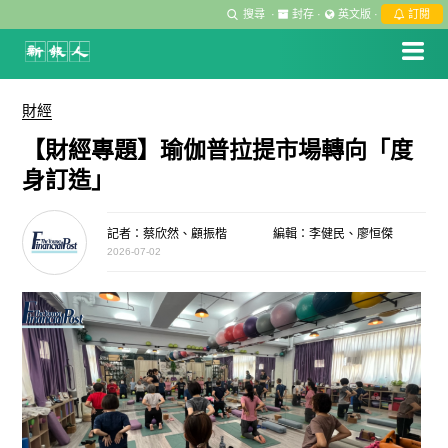
搜尋
·
封存
·
英文版
·
訂閱
財經
【財經專題】瑜伽普拉提市場轉向「度
身訂造」
記者：蔡欣然、顧振楷
編輯：李健民、廖恒傑
2026-07-02