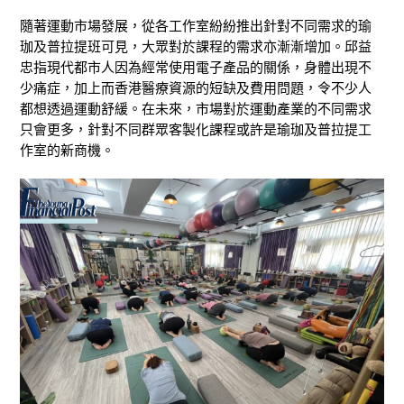
隨著運動市場發展，從各工作室紛紛推出針對不同需求的瑜
珈及普拉提班可見，大眾對於課程的需求亦漸漸增加。
邱益
忠
指現代都市人因為經常使用電子產品
的關係，
身體
出現不
少痛症，
加上
而
香港醫療資源的短缺及費用問題，令不少人
都想透過運動舒緩。在未來，市場對於運動產業的不同需求
只會更多，針對不同群眾客製化課程或許是瑜珈及普拉提工
作室的新商機。