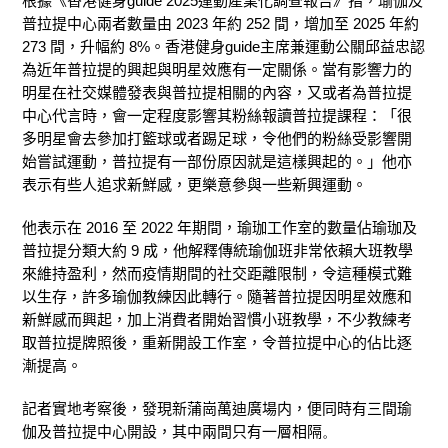
根據《香港健身guide 2025運動產業化調查報告》指，瑜伽及
普拉提中心兩者數量由 2023 年約 252 間，增加至 2025 年約
273 間，升幅約 8%
。香港健身guide主席兼運動公關
邱益忠
認
為近年
普拉提的興起與明星效應有一定關係。當有影響力的
明星在社交媒體發表與普拉提相關的內容，又或者為普拉提
中心代言時，會一定程度影響其粉絲報讀普拉提課程：「很
多明星會去參加打籃球或者踢足球，令他們的粉絲受影響開
始嘗試運動，普拉提有一部份原因就是這樣興起的。」他亦
表示有些人追求新鮮感，更樂意參與一些新興運動。
他表示在 2016 至 2022 年期間，瑜珈工作室的數量佔瑜珈及
普拉提分類大約 9 成，他解釋傳統瑜伽班非常依賴大班教學
來維持盈利，然而疫情期間的社交距離限制，令這種模式難
以生存，許多瑜伽教練因此轉行。隨著普拉提因明星效應和
新鮮感而興起，加上消費者開始習慣小班教學，不少教練考
取普拉提牌照後，重新開設工作室，令普拉提中心的佔比逐
漸提高。
記者
實地考察後
，
發現新蒲崗萬迪廣場
内，便同時有三間瑜
伽及普拉提中心開設，其中兩間只有一層相隔
。