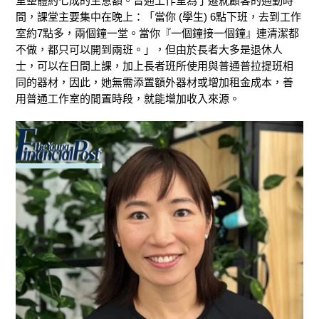
室整體約七成的生意額。普通工作室為了遷就顧客的通勤時
間，課堂主要集中在晚上：「當你
(學生)
6點
下班
，去到工作
室
約
7點
多
，兩個鐘
一堂
。當你
『
一個鐘接一個鐘
』連
清潔都
不
做，都
只可以
開到兩班。」，
但由於長者大多是退休人
士，可以在日間上課
，加上長者班所使用與普通普拉提班相
同的器材，因此，她無需添置額外器材或增加租金成本，善
用普通工作室的閒置時段，就能增加收入來源。