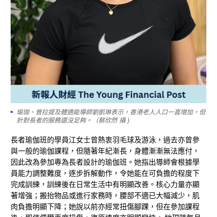
瑜珈、普拉提及體適能導師劉凱琳表示，香港老人人口一直增加，但
針對長者的服務還沒足夠。（蔡欣然 攝 )
長者瑜伽班的學員江女士曾熱衷羽毛球及游泳
，
過去亦曾參
與一般的瑜伽課程，
但
隨著年紀漸長，
身體漸漸無法應付
，
因此改為參加專為長者設計的瑜伽班。她指出
導師會根據學
員能力調整難度，逐步拆解動作，令
她
能在可負擔的程度下
完成訓練
，訓練後在日常生活中有明顯改善。核心力量亦顯
著增強；搬抬物品或進行家務時，腰部不適已大幅減少，肌
肉負擔明顯下降；
她說
以前亦經常扭傷腳踝，但在參加課程