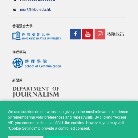
jour@hkbu.edu.hk
香港浸會大學
私隱政策
傳理學院
新聞系
We use cookies on our website to give you the most relevant experience
by remembering your preferences and repeat visits. By clicking “Accept
All”, you consent to the use of ALL the cookies. However, you may visit
© Copyright 2026 - 香港浸會大學傳理學院, 新聞系 |
Privacy
"Cookie Settings" to provide a controlled consent.
Policy
|
Disclaimer
| All rights reserved.