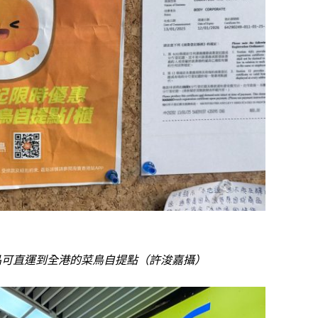
品可直運到全港的菜鳥自提點（
許浚嘉攝）