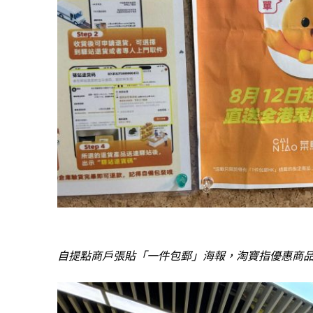
自提點商戶張貼
「一件包郵」海報
，淘寶指優惠商