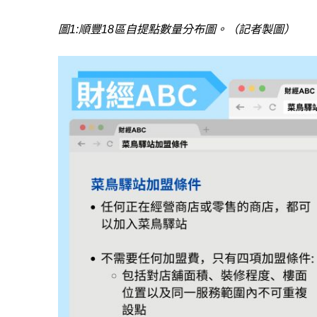
圖
1:
順豐18區自提點數量分布圖
。
（記者製圖）