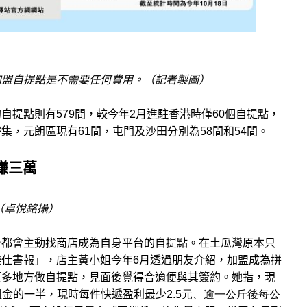
加盟自提點是不需要任何費用。
（記者製圖）
提點則有579間，較今年2月進駐香港時僅60個自提點，
密集，
元朗區現有61間，屯門及沙田分別為58間和54間。
賺三萬
（卓悅銘攝）
台都會主動找
商店成為自身
平台的
自提點。
在
土瓜灣原本只
仕書報」，店主黃小姐今年6月透過朋友介紹，加盟成為拼
更多地方做自提點，見面後覺得合適便與其簽約。
她指，現
租金的一半，現時每件快遞盈利最少
2.5元、逾一公斤後每公