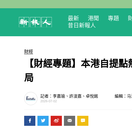
最新
港聞
專題
昔日新報人
財經
【財經專題】本港自提點
局
記者：李嘉瑜、許浚嘉、卓悅銘
編輯：马
2026-07-02