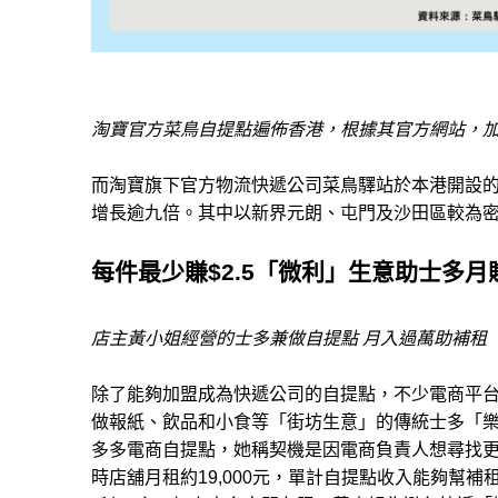
淘寶官方菜鳥自提
點遍佈香港，
根據其官方網站，
而淘寶旗下官方物流快遞公司菜鳥驛站於本港開設的自
增長逾九倍。其中以新界元朗、屯門及沙田區較為
每件最少賺$2.5「微利」生意助士多月
店主黃小姐
經營的
士多兼做自提點 月入過萬助補租
除了
能夠加盟成為快遞公司的自提點，不少電商平
做報紙、飲品和小食等「街坊生意」的傳統士多「樂
多多電商自提點，她稱契機是因電商負責人想尋找
時
店舖月租約19,000元，
單計自提點收入能夠幫補