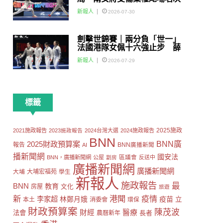
賽
新報人
2026-07-30
劍擊世錦賽｜兩分負「世一」
法國港隊女佩十六強止步 薛
雅齊：我好有信心我哋可以做
新報人
2026-07-29
到世界級嘅Team
標籤
2025施政
2021施政報告
2023施政報告
2024台灣大選
2024施政報告
BNN
2025財政預算案
BNN廣
報告
AI
BNN廣播新聞
播新聞網
國安法
區議會
BNN，廣播新聞網
公屋
劏房
反送中
廣播新聞網
廣播新聞網
大埔
大埔宏福苑
學生
新報人
施政報告
最
BNN
教育
房屋
文化
旅遊
新
港聞
疫情
李家超
疫苗
林鄭月娥
立
本土
消委會
環保
財政預算案
陳茂波
財經
醫療
法會
長者
農曆新年