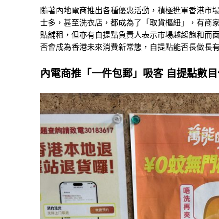
隨著內地電商
推出各種優惠活動，
積極進軍香港市
士多，甚至洗衣店，都成為了「取貨樞紐」，
有商
貼舖租
，
但亦有自提點負責人表示市場越趨飽和而
否會成為香港未來消費新常態，自提點能否長做長
內電商推
「一件包郵」吸客
自提點數目