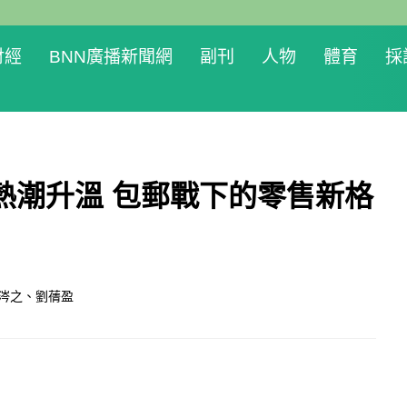
財經
BNN廣播新聞網
副刊
人物
體育
採
熱潮升溫 包郵戰下的零售新格
涔之、劉蒨盈