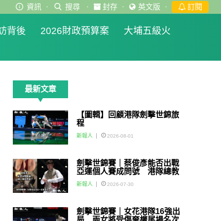
資訊
·
搜尋
·
封存
·
英文版
·
訂閱
訪背後
2026財政預算案
大埔五級火
最新文章
【圖輯】回顧港隊劍擊世錦旅
程
新報人
2026-08-01
劍擊世錦賽｜蔡俊彥能否出戰
亞運個人賽成問號 港隊總教
練：如醫生話可以一定會用佢
新報人
2026-07-30
劍擊世錦賽｜女花港隊16強出
局 兩女將受傷棄權尾場名次