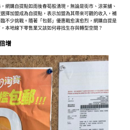
場，網購自提點如雨後春筍般湧現
，
無論是街市
、
涼茶舖、
家選擇加盟成為自提點
，
表示加盟為其帶來可觀的收入，補
面臨不少挑戰。
隨著「包郵」優惠戰愈演愈烈，網購自提是
有，本地
線下
零售業又該如何尋找生存與轉型空間？
倍增