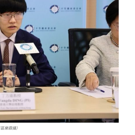
(區樂霖攝）