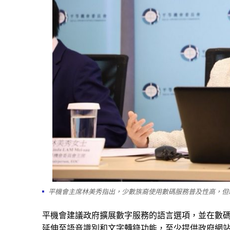
平機會主席林美秀指出，少數族裔使用數碼服務普及性高，但
平機會建議政府擴展數字服務的語言選項，
並
在數
延
伸
至語音識別和文字轉錄功能
，
至少提供政府網