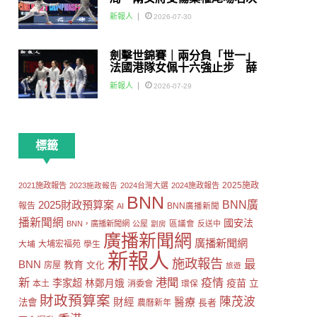
賽
新報人
2026-07-30
劍擊世錦賽｜兩分負「世一」
法國港隊女佩十六強止步 薛
雅齊：我好有信心我哋可以做
新報人
2026-07-29
到世界級嘅Team
標籤
2025施政
2021施政報告
2023施政報告
2024台灣大選
2024施政報告
BNN
2025財政預算案
BNN廣
報告
AI
BNN廣播新聞
播新聞網
國安法
區議會
BNN，廣播新聞網
公屋
劏房
反送中
廣播新聞網
廣播新聞網
大埔
大埔宏福苑
學生
新報人
施政報告
最
BNN
教育
房屋
文化
旅遊
新
港聞
疫情
李家超
疫苗
林鄭月娥
立
本土
消委會
環保
財政預算案
陳茂波
財經
醫療
法會
長者
農曆新年