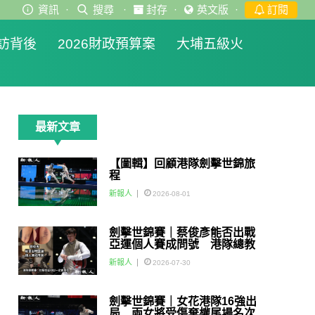
資訊
·
搜尋
·
封存
·
英文版
·
訂閱
訪背後
2026財政預算案
大埔五級火
最新文章
【圖輯】回顧港隊劍擊世錦旅
程
新報人
2026-08-01
劍擊世錦賽｜蔡俊彥能否出戰
亞運個人賽成問號 港隊總教
練：如醫生話可以一定會用佢
新報人
2026-07-30
劍擊世錦賽｜女花港隊16強出
局 兩女將受傷棄權尾場名次