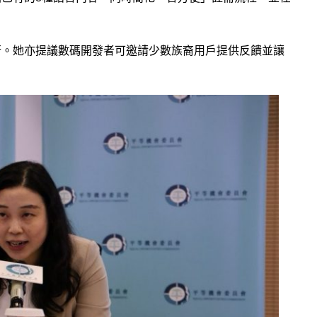
行。她亦
提
議數碼開發者可
邀請少數族裔用戶提供反饋並讓