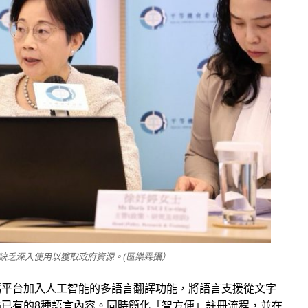
缺乏深入使用以獲取政府資源。(區樂霖攝）
碼平台
加入
人工智能的
多
語言
翻譯功能
，
將語言支援從文字
站已有的
8
種語言
內容
。
同時
簡化「智方便」
註
冊流程
，
並在