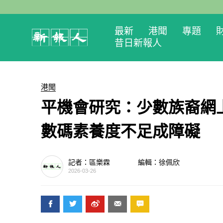
最新
港聞
專題
昔日新報人
港聞
平機會研究：少數族裔網
數碼素養度不足成障礙
記者：區樂霖
編輯：徐佩欣
2026-03-26