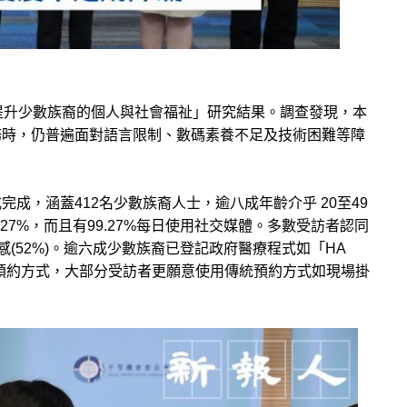
提升少數族裔的個人與社會福祉
」
研究結果。
調查發現，
本
務時，仍普遍面對語言限制、
數碼素養不足及技術困難等
障
式完成
，
涵蓋412名少數族裔人士，逾八成年齡介乎 20至49
27%
，
而且
有
99.27%每日使用社交媒體。
多數受訪者認同
(52%)。
逾六成少數族裔已登記政府醫療程式如「HA
預約方式，大部分受訪者更願意使用傳統預約方式如現場
掛