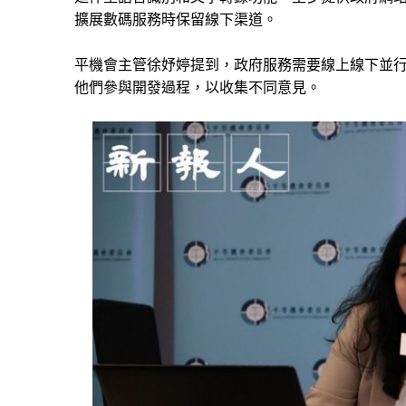
擴展數碼服務時保留線下渠道。
平機會主管徐妤婷
提到
，
政府服務需要
線
上
線
下
並
他們參與開發過程，以收集不同意見。