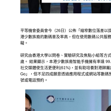
平等機會委員會
今（26日）公佈「縮窄數位落差以
港少數族裔
的
數碼
普及率
高
，
但在使用數碼公共服
礙
。
研究由香港大學
以問卷、實驗研究及焦點小組等方
歲。
結果顯示，本港少數族裔智能手機擁有率達 99.
社交媒體使生活更便利(61%)，並有助培養對港歸屬感
Go
」
，但
不足四成願意透過應用程式或網站等數碼
號或電話預約。