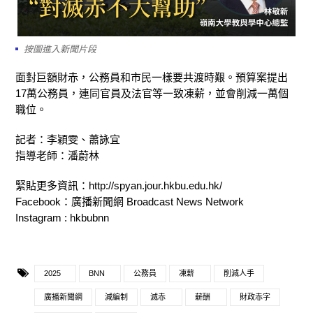
按圖進入新聞片段
面對巨額財赤，公務員和市民一樣要共渡時艱。預算案提出
17萬公務員，連同官員及法官等一致凍薪，並會削減一萬個
職位。
記者：李穎雯、蕭詠宜
指導老師：潘蔚林
緊貼更多資訊：http://spyan.jour.hkbu.edu.hk/
Facebook：廣播新聞網 Broadcast News Network
Instagram : hkbubnn
2025
BNN
公務員
凍薪
削減人手
廣播新聞網
減編制
滅赤
薪酬
財政赤字