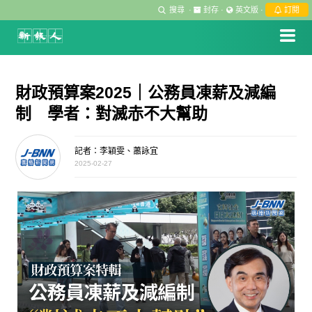
搜尋
·
封存
·
英文版
·
訂閱
財政預算案2025｜公務員凍薪及減編
制 學者：對滅赤不大幫助
記者：李穎雯、蕭詠宜
2025-02-27