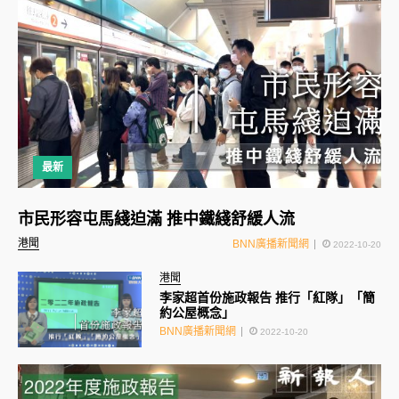
最新
市民形容屯馬綫迫滿 推中鐵綫舒緩人流
港聞
BNN廣播新聞網
2022-10-20
港聞
李家超首份施政報告 推行「紅隊」「簡
約公屋概念」
BNN廣播新聞網
2022-10-20