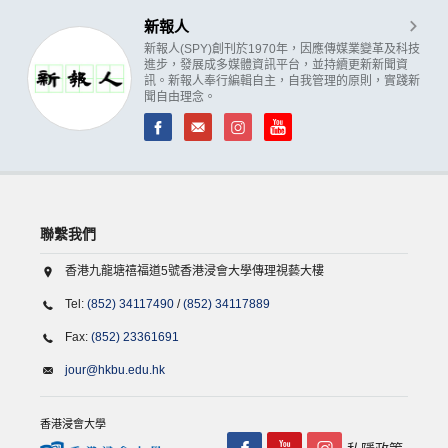
新報人
新報人(SPY)創刊於1970年，因應傳媒業變革及科技
進步，發展成多媒體資訊平台，並持續更新新聞資
訊。新報人奉行編輯自主，自我管理的原則，實踐新
聞自由理念。
聯繫我們
香港九龍塘禧福道5號香港浸會大學傳理視藝大樓
Tel:
(852) 34117490
/
(852) 34117889
Fax:
(852) 23361691
jour@hkbu.edu.hk
香港浸會大學