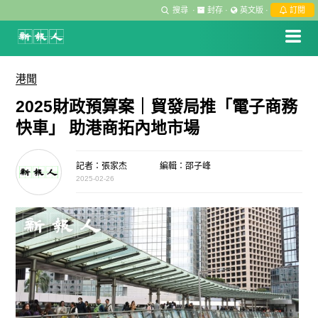
搜尋
·
封存
·
英文版
·
訂閱
港聞
2025財政預算案｜貿發局推「電子商務
快車」 助港商拓內地市場
記者：張家杰
編輯：邵子峰
2025-02-26