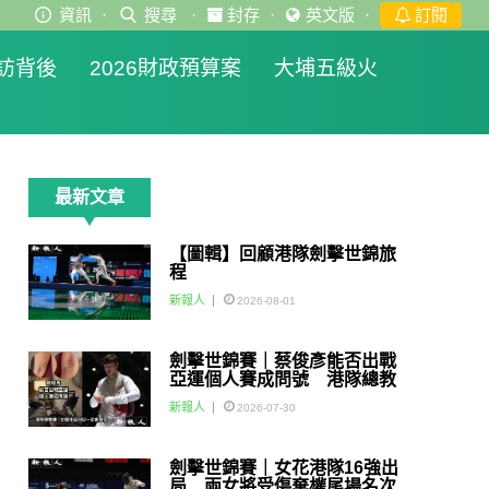
資訊
·
搜尋
·
封存
·
英文版
·
訂閱
訪背後
2026財政預算案
大埔五級火
最新文章
【圖輯】回顧港隊劍擊世錦旅
程
新報人
2026-08-01
劍擊世錦賽｜蔡俊彥能否出戰
亞運個人賽成問號 港隊總教
練：如醫生話可以一定會用佢
新報人
2026-07-30
劍擊世錦賽｜女花港隊16強出
局 兩女將受傷棄權尾場名次