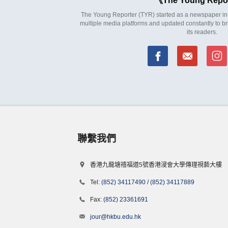
The Young Repo
The Young Reporter (TYR) started as a newspaper in 1
multiple media platforms and updated constantly to br
its readers.
聯繫我們
香港九龍塘禧福道5號香港浸會大學傳理視藝大樓
Tel:
(852) 34117490
/
(852) 34117889
Fax:
(852) 23361691
jour@hkbu.edu.hk