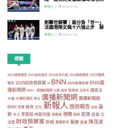
賽
新報人
2026-07-30
劍擊世錦賽｜兩分負「世一」
法國港隊女佩十六強止步 薛
雅齊：我好有信心我哋可以做
新報人
2026-07-29
到世界級嘅Team
標籤
2025施政
2021施政報告
2023施政報告
2024台灣大選
2024施政報告
BNN
2025財政預算案
BNN廣
報告
AI
BNN廣播新聞
播新聞網
國安法
區議會
BNN，廣播新聞網
公屋
劏房
反送中
廣播新聞網
廣播新聞網
大埔
大埔宏福苑
學生
新報人
施政報告
最
BNN
教育
房屋
文化
旅遊
新
港聞
疫情
李家超
疫苗
林鄭月娥
立
本土
消委會
環保
財政預算案
陳茂波
財經
醫療
法會
長者
農曆新年