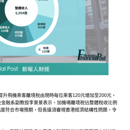
將提升飛機乘客離境稅由現時每位乘客120元增加至200元，
及金融系副教授李景景表示，加機場離境税佔整體稅收比例
幅度符合市場預期，但長遠須審視香港經濟結構性問題，令