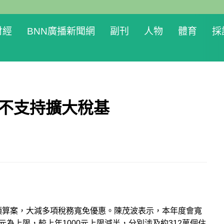
財經
BNN廣播新聞網
副刊
人物
體育
採
者不支持擴大稅基
預算案，大減多項稅務寬免優惠。陳茂波表示，本年度會寬
元為上限
，較上年1000元上限減半，分別涉及約312萬個住