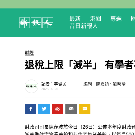
最新
港聞
專題
昔日新報人
財經
退稅上限「減半」 有學
記者：李健民
編輯：陳嘉潁、劉昉晴
2025-02-26
財政司司長陳茂波於今日（26日）公佈本年度財政
減首季住宅物業差餉和非住宅物業差餉，以每戶500