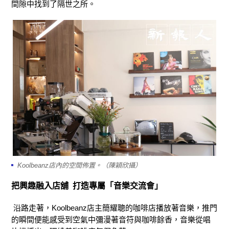
間隙中找到了隔世之所。
Koolbeanz店內的空間佈置。（陳穎欣攝）
把興趣融入店舖 打造專屬「音樂交流會」
沿路走著，
Koolbeanz
店主簡耀聰的咖啡店播放著音樂，推門
的瞬
間便能感受到空氣中彌漫著音符與咖啡餘香，音樂從唱