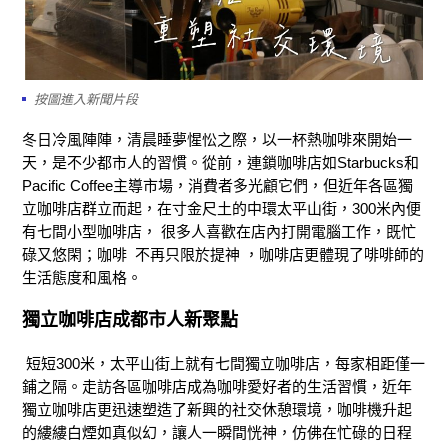
按圖進入新聞片段
冬日冷風陣陣，清晨睡夢惺忪之際，以一杯熱咖啡來開始一
天，是不少都市人的習慣。
從前，連鎖咖啡店如Starbucks和
Pacific Coffee主導市場，消費者多光顧它們，但近年各區獨
立咖啡店群立而起，在寸金尺土的中環太平山街，300米內便
有七間小型咖啡店，
很多人喜歡在店內
打開電腦工作，既忙
碌又悠閑；咖啡 不再只限於提神 ，咖啡店更體現了啡啡師的
生活態度和風格。
獨立咖啡店成都市人新聚點
短短300米，太平山街上就有七間獨立咖啡店，每家相距僅一
鋪之隔。走訪各區咖啡店成為咖啡愛好者的生活習慣，近年
獨立咖啡店
更
迅速
塑造了
新興的社交休憩環境，咖啡機升起
的縷縷白煙如真似幻，讓人一瞬間恍神，仿佛在忙碌的日程