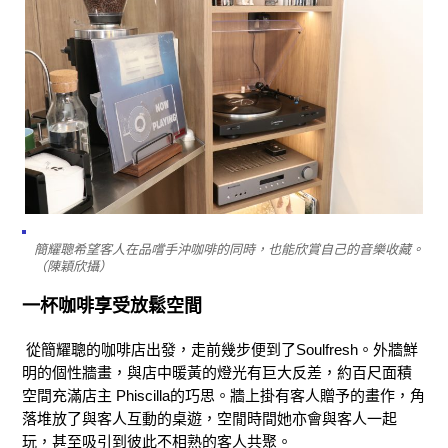
簡耀聰希望客人在品嚐手沖咖啡的同時，也能欣賞自己的音樂收藏。
（陳穎欣攝）
一杯咖啡享受放鬆空間
從簡耀聰的咖啡店出發，走前幾步便到了Soulfresh。外牆鮮
明的個性牆畫，與店中暖黃的燈光有巨大反差，約百尺面積
空間充滿店主 Phiscilla的巧思。牆上掛有客人贈予的畫作，角
落堆放了與客人互動的桌遊，空閒時間她亦會與客人一起
玩，甚至吸引到彼此不相熟的客人
共聚
。