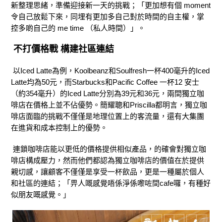
新整理思緒，準備迎接新一天的挑戰；「更加想有個 moment
令自己放鬆下來，同埋有更加多自己對於時間的自主權，掌
控多啲自己的 me time （私人時間）」。
不打價格戰 構建社區連結
以Iced Latte為例，Koolbeanz和Soulfresh一杯400毫升的Iced
Latte均為50元，而Starbucks和Pacific Coffee 一杯12 安士
（約354毫升）的Iced Latte分別為39元和36元，兩間獨立咖
啡店在價格上並不佔優勢。簡耀聰和Priscilla都明言，獨立咖
啡店面臨的挑戰不僅僅是地理位置上的客流量，還有大集團
在進貨和成本控制上的優勢。
連鎖咖啡店能以更低的價格提供相似產品，的確會對獨立咖
啡店構成壓力，然而他們都認為獨立咖啡店的價值在於提供
親切感，讓顧客不僅僅是享受一杯飲品，更是一種屬於個人
和社區的連結；「畀人嘅感覺唔係淨係嚟咗間cafe囉，有種好
似朋友嘅感覺。」