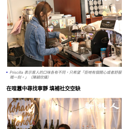
Priscilla 表示客人的口味各有不同，只希望「佢哋有個開心或者舒服
嘅一刻。」（陳穎欣攝）
在喧囂中尋找寧靜 填補社交空缺