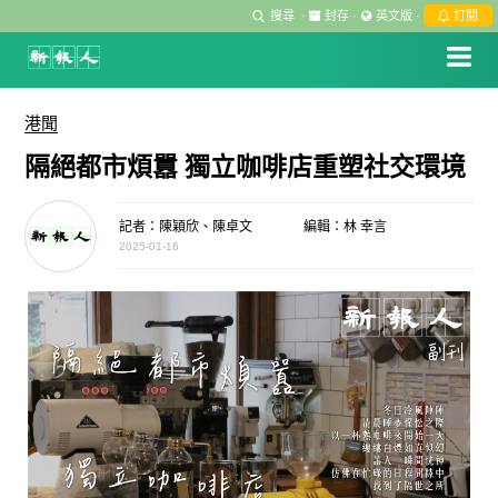
搜尋
·
封存
·
英文版
·
訂閱
港聞
隔絕都市煩囂 獨立咖啡店重塑社交環境
記者：陳穎欣、陳卓文
編輯：林 幸言
2025-01-16