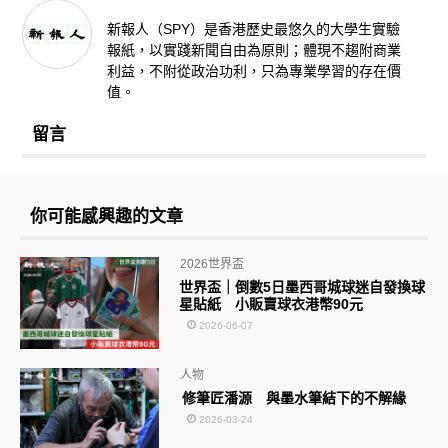
新報人（SPY）是香港歷史最悠久的大學生實驗
報紙，以實踐新聞自由為原則；體現不趨附商業
利益，不附從政治功利，只為專業學習的存在價
值。
留言
你可能感興趣的文章
2026世界盃
世界盃｜倒數5日墨西哥城球迷自發換球
星貼紙 小販賣球衣港幣90元
2026-06-07
人物
修筆匠潘源 與墨水筆結下的不解緣
2026-03-24