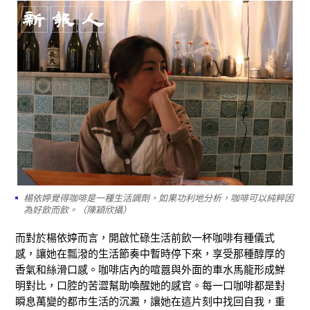
楊依婷覺得咖啡是一種生活調劑，如果功利地分析，咖啡可以純粹因
為好飲而飲。（陳穎欣攝）
而對於楊依婷而言，開啟忙碌生活前飲一杯咖啡有種儀式
感，讓她在瓢潑的生活節奏中暫時停下來，享受那種醇厚的
香氣和絲滑口感。咖啡店內的喧囂與外面的車水馬龍形成鮮
明對比，口腔的苦澀幫助喚醒她的感官。每一口咖啡都是對
瞬息萬變的都市生活的沉澱，讓她在這片刻中找回自我，重