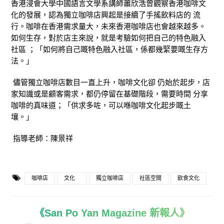
香港浸會大學中國語言文學系講師蕭欣浩曾觀察香港咖啡文
化的發展，認為獨立咖啡店興起是接續了手搖飲料店的 流
行。咖啡在香港需求量大，未來香港咖啡店也會越來越多。
如何生存，對於店主來說，就是考驗如何把自己的特色融入
社區
；
「如何將自己嘅特色融入社區，係都幾緊要嘅生存方
法。」
儘管獨立咖啡店數目一直上升，咖啡文化卻 仍始於起步，店
家知識或是顧客需求，都仍停留在基礎階段，需要時間 分享
咖啡的真味道；「供求多咗，可以喺咖啡文化起步嘅土
壤。」
指導老師：陳景祥
咖啡店
文化
獨立咖啡店
社區空間
飲食文化
《San Po Yan Magazine 新報人》