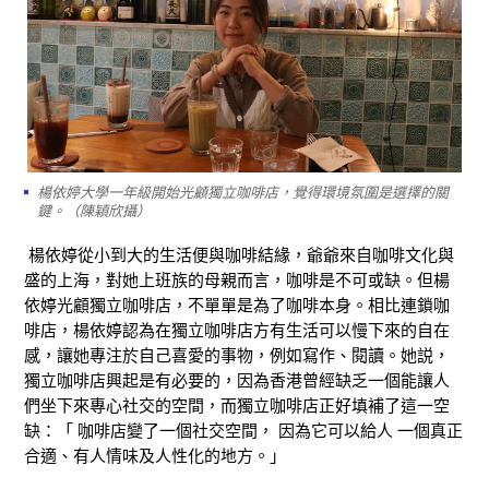
楊依婷大學一年級開始光顧獨立咖啡店，覺得環境氛圍是選擇的關
鍵。（陳穎欣攝）
楊依婷從小到大的生活便與咖啡結緣，爺爺來自咖啡文化與
盛的上海，對她上班族的母親而言，咖啡是不可或缺。但楊
依婷光顧獨立咖啡店，不單單是為了咖啡本身。相比連鎖咖
啡店，楊依婷認為在獨立咖啡店方有生活可以慢下來的自在
感，讓她專注於自己喜愛的事物，例如寫作、閱讀。她説，
獨立咖啡店興起是有必要的，因為香港曾經缺乏一個能讓人
們坐下來專心社交的空間，而獨立咖啡店正好填補了這一空
缺：「 咖啡店變了一個社交空間， 因為它可以給人 一個真正
合適、有人情味及人性化的地方。」