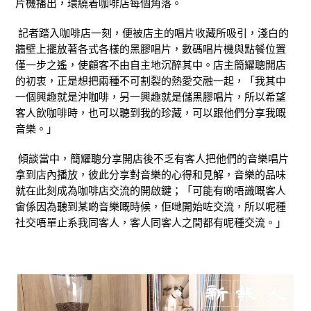
片機播出，環繞着咖啡店每個角落。
記者踏入咖啡店一刻，便被店主的唱片收藏所吸引，淺白的
牆壁上擺放著各式各樣的黑膠唱片，數碼唱片機與點餐位置
僅一步之遙，使顧客不由自主地沉醉其中。店主簡耀聰開店
的初衷，正是想把兩種不可割裂的熱愛交融一起，「我其中
一個興趣就是沖咖啡，另一興趣就是儲黑膠唱片，所以希望
客人飲咖啡時，也可以聽到我的珍藏，可以跟他們分享我嘅
音樂。」
傾談當中，簡耀聰分享開店後不乏有客人把他們的音樂唱片
拿到店內播放，彼此分享對音樂的心得和見解，音樂的品味
就在此刻成為咖啡店交流的開啟鍵；「可能有啲唔識嘅客人
會係因為聽到某啲音樂嘅時候，佢哋開始咗交流，所以呢種
社交唔單止系我同客人，客人同客人之間都有呢種交流。」