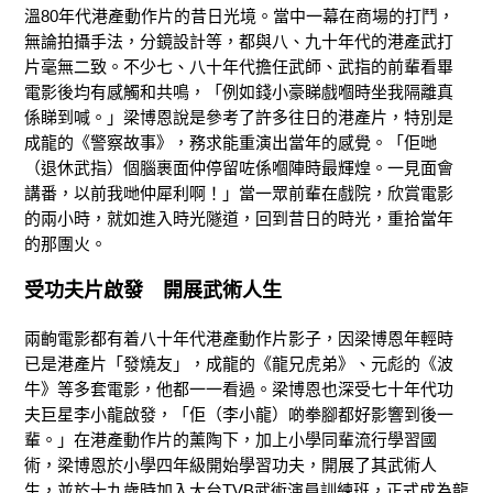
溫80年代港產動作片的昔日光境。當中一幕在商場的打鬥，
無論拍攝手法，分鏡設計等，都與八、九十年代的港產武打
片毫無二致。不少七、八十年代擔任武師、武指的前輩看畢
電影後均有感觸和共鳴，「例如錢小豪睇戲嗰時坐我隔離真
係睇到喊。」梁博恩說是參考了許多往日的港產片，特別是
成龍的《警察故事》，務求能重演出當年的感覺。「佢哋
（退休武指）個腦裹面仲停留咗係嗰陣時最輝煌。一見面會
講番，以前我哋仲犀利啊！」當一眾前輩在戲院，欣賞電影
的兩小時，就如進入時光隧道，回到昔日的時光，重拾當年
的那團火。
受功夫片啟發 開展武術人生
兩齣電影都有着八十年代港產動作片影子，因梁博恩年輕時
已是港產片「發燒友」，成龍的《龍兄虎弟》、元彪的《波
牛》等多套電影，他都一一看過。梁博恩也深受七十年代功
夫巨星李小龍啟發，「佢（李小龍）啲拳腳都好影響到後一
輩。」在港產動作片的薰陶下，加上小學同輩流行學習國
術，梁博恩於小學四年級開始學習功夫，開展了其武術人
生，並於十九歲時加入大台TVB武術演員訓練班，正式成為龍