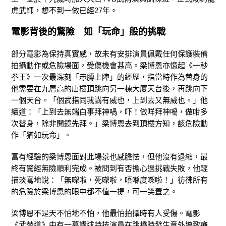
虎武師，想不到一做已經27年。
電影背後的驚險 如「玩命」般的挑戰
部分電影為保持真實感，故未有安排演員佩戴任何保護裝備
拍攝動作或危險場面，受傷機會甚高。梁博恩亦憶起《一秒
拳王》一次最深刻「赤膊上陣」的經歷，指當時作為替身的
他需要在九層高的唐樓頂跳向另一棟大廈天台後，再跳向下
一個天台。「個武指同我講有威也，上到去又無威也。」他
續道：「上到去無端白事拜神喎，吓！做咩拜神喎，做咁多
次替身，除非開鏡先拜。」梁博恩去到頂樓方知，該危險動
作「猶如玩命」。
富有經驗的梁博恩面對此場景也感膽怯，但他沒有退縮，最
終有驚經無險順利完成。被問到有否擔心過挑戰失敗，他輕
描淡寫地說：「無㗎啦，死㗎啦，唔喺度㗎啦！」彷彿所有
的危險於梁博恩的眼中都不值一提，可一笑置之。
梁博恩不是天不怕地不怕，他最怕拍攝時有人受傷。電影
《武替道》中有一幕講述特技演員在跳橋時發生意外導致癱