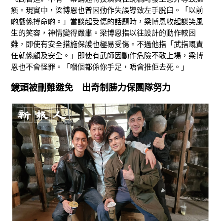
瘓。現實中，梁博恩也曾因動作失誤導致左手脫臼。「以前
啲戲係搏命啲。」當談起受傷的話題時，梁博恩收起談笑風
生的笑容，神情變得嚴肅。梁博恩指以往設計的動作較困
難，即使有安全措施保護也極易受傷。不過他指「武指嘅責
任就係顧及安全。」即使有武師因動作危險不敢上場，梁博
恩也不會怪罪。「嗰個都係你手足，唔會推佢去死。」
鏡頭被刪難避免 出奇制勝力保團隊努力