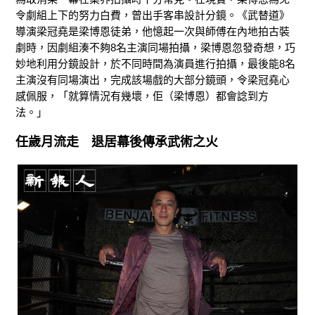
令劇組上下的努力白費，曾出手客串設計分鏡。《武替道》
導演梁冠堯是梁博恩徒弟，他憶起一次與師傅在內地拍古裝
劇時，因劇組湊不夠8名主演同場拍攝，梁博恩忽發奇想，巧
妙地利用分鏡設計，於不同時間為演員進行拍攝，最後能8名
主演沒有同場演出，完成該場戲的大部分鏡頭，令梁冠堯心
感佩服，「就算情況有幾壞，佢（梁博恩）都會諗到方
法。」
任歲月流走 退居幕後傳承武術之火