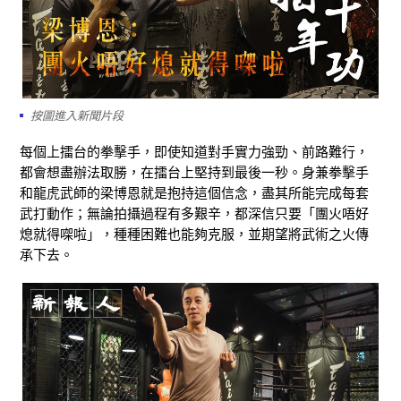
按圖進入新聞片段
每個上擂台的拳擊手，即使知道對手實力強勁、前路難行，
都會想盡辦法取勝，在擂台上堅持到最後一秒。身兼拳擊手
和龍虎武師的梁博恩就是抱持這個信念，盡其所能完成每套
武打動作；無論拍攝過程有多艱辛，都深信只要「團火唔好
熄就得㗎啦」，種種困難也能夠克服，並期望將武術之火傳
承下去。