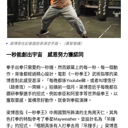
梁博恩在記者面前表演空手道。（黃智瑩攝）
一秒能創出宇宙 感恩努力獲認同
拳手出拳只需要約一秒鐘，然而銀幕上的每一秒、每一個動
作，背後都經過精心設計，電影《一秒拳王》武術指導的梁
博恩對此感受甚深，「每晚都係Youtube睇，或者叫埋恆仔
（趙善恆）一齊睇。」拍攝前一個月，梁博恩近乎每晚都在
鑽研拳擊選手的招式，例如泰臣和阿里李等世界級拳王，以
獲取靈感，當構思好動作，就會到拳館演練。
梁博恩指《一秒拳王》中周國賢所飾演的主角周天仁，其角
色打拳的特點參考了拳星Mayweather，並設計名為「吊鐘
手」的招式。「嗰期真係有人打拳去用『吊鐘手』」梁博恩