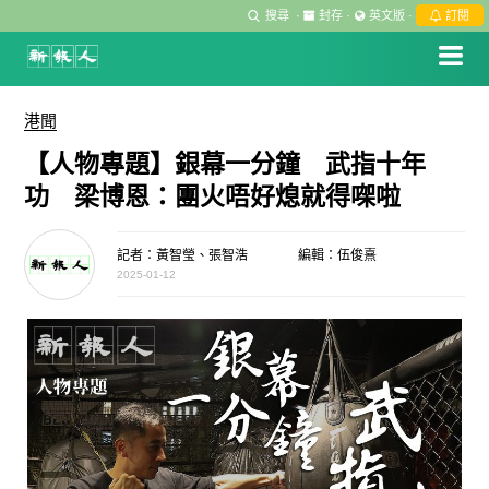
搜尋
·
封存
·
英文版
·
訂閱
港聞
【人物專題】銀幕一分鐘 武指十年
功 梁博恩：團火唔好熄就得㗎啦
記者：黃智瑩、張智浩
編輯：伍俊熹
2025-01-12