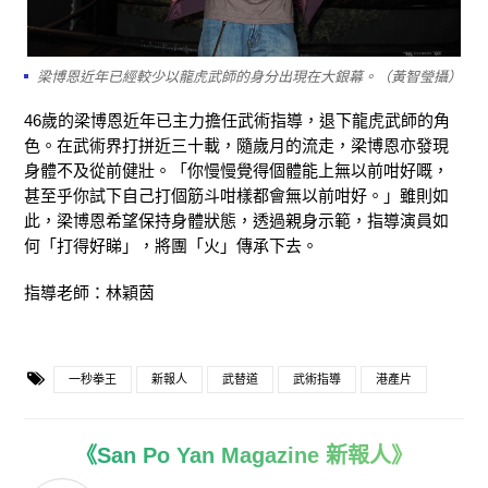
梁博恩近年已經較少以龍虎武師的身分出現在大銀幕。（黃智瑩攝）
46歲的梁博恩近年已主力擔任武術指導，退下龍虎武師的角
色。在武術界打拼近三十載，隨歲月的流走，梁博恩亦發現
身體不及從前健壯。「你慢慢覺得個體能上無以前咁好嘅，
甚至乎你試下自己打個筋斗咁樣都會無以前咁好。」雖則如
此，梁博恩希望保持身體狀態，透過親身示範，指導演員如
何「打得好睇」，將團「火」傳承下去。
指導老師：林穎茵
一秒拳王
新報人
武替道
武術指導
港產片
《San Po Yan Magazine 新報人》