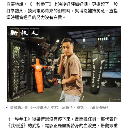
自豪地說。《一秒拳王》上映後好評如好潮，更掀起了一股
打拳熱潮。談到電影帶來的迴響時，梁博恩難掩笑意，直指
當時通宵達旦的努力沒有白費。
梁博恩示範《一秒拳王》中的「吊鐘手」擺架。（黃智瑩攝）
《一秒拳王》後梁博恩沒有停下來，反而擔任另一部代表作
《武替道》的武指，電影正是盡訴替身的血淚史，帶觀眾重