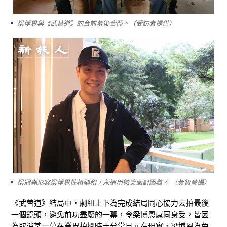
梁博恩與《武替道》的台前幕後合照。（受訪者提供）
梁冠堯形容梁博恩性格隨和，永遠用微笑面對困難。 （黃智瑩攝）
《武替道》結局中，劇組上下為完成結局同心協力去拍最後
一個鏡頭，避免前功盡廢的一幕，令梁博恩感同身受，皆因
為取消某一幕在業界拍攝時十分常見。在現實，梁博恩為免