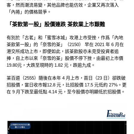
客，然而潮流易變，其他品牌也能仿效，企業又再次落入
「內捲」的價格競爭。
「茶飲第一股」股價連跌 茶飲業上市艱難
有別於「古茗」和「蜜雪冰城」攻港上市受挫，作爲「內地
茶飲第一股」的「奈雪的茶」（2150） 早在 2021 年 6 月在
港交所成功上市，即便如此，該茶飲股亦未見受投資者追
捧，自上市以來「奈雪的茶」股價不停下挫，由最初上市價
19.80元，大跌至現時的 1.82 元，跌逾九成。
茶百道（2555）隨後在本年 4 月上市，首日（23 日）卻跌破
招股價，當日收市報12.8 元，比招股價 17.5 元低約 27%。更
在 9 月下跌至最低點 4.14 元，至今股價亦明顯低於招股價。