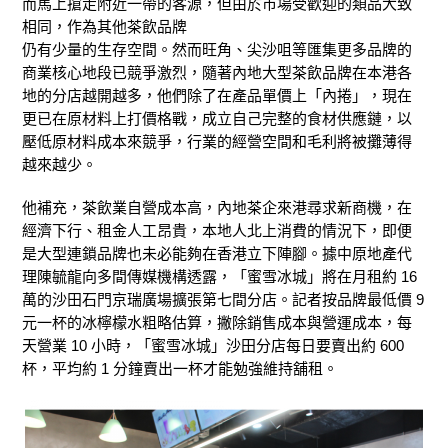
而馬上搶走附近一帶的客源，但由於市場受歡迎的類品大致
相同，作為其他茶飲品牌
仍有少量的生存空間。然而旺角、尖沙咀等匯集更多品牌的
商業核心地段已競爭激烈，隨著內地大型茶飲品牌在本港各
地的分店越開越多，他們除了在產品單價上「內捲」，現在
更已在原材料上打價格戰，成立自己完整的食材供應鏈，以
壓低原材料成本來競爭，行業的經營空間和毛利將被攤薄得
越來越少。
他補充，茶飲業自營成本高，內地茶企來港尋求新商機，在
經濟下行、租金人工昂貴，本地人北上消費的情況下，即便
是大型連鎖品牌也未必能夠在香港立下陣腳。據中原地產代
理陳毓龍向多間傳媒機構透露，「蜜雪冰城」將在月租約 16
萬的沙田石門京瑞廣場擴張第七間分店。記者按品牌最低價 9
元一杯的冰檸檬水粗略估算，撇除銷售成本與營運成本，每
天營業 10 小時，「蜜雪冰城」沙田分店每日要賣出約 600
杯，平均約 1 分鐘賣出一杯才能勉強維持舖租。