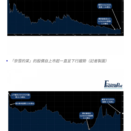
「奈雪的茶」的股價自上市起一直呈下行趨勢（記者製圖）