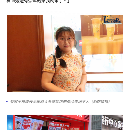
看到旁邊有奈雪的茶我就來了。」
茶客王梓璇表示現時大多茶飲店的產品差別不大（劉昉晴攝）