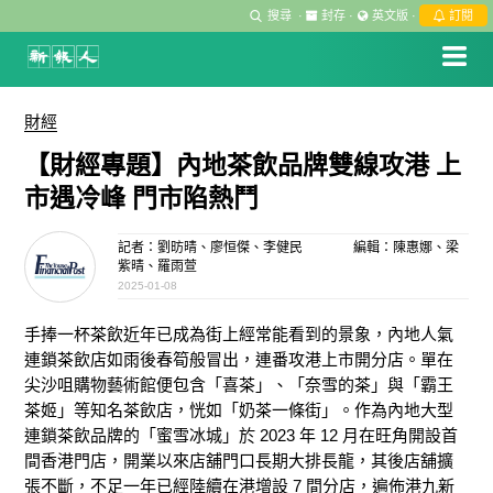
搜尋
·
封存
·
英文版
·
訂閱
財經
【財經專題】內地茶飲品牌雙線攻港 上
市遇冷峰 門市陷熱鬥
記者：劉昉晴、廖恒傑、李健民
編輯：陳惠娜、梁
紫晴、羅雨萱
2025-01-08
手捧一杯茶飲近年已成為街上經常能看到的景象，內地人氣
連鎖茶飲店如雨後春筍般冒出，連番攻港上市開分店。單在
尖沙咀購物藝術館便包含「喜茶」、「奈雪的茶」與「霸王
茶姬」等知名茶飲店，恍如「奶茶一條街」。作為內地大型
連鎖茶飲品牌的「蜜雪冰城」於 2023 年 12 月在旺角開設首
間香港門店，開業以來店舖門口長期大排長龍，其後店舖擴
張不斷，不足一年已經陸續在港增設 7 間分
店，遍佈港九新