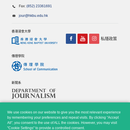
Fax:
(852) 23361691
jour@hkbu.edu.hk
香港浸會大學
私隱政策
傳理學院
新聞系
We use cookies on our website to give you the most relevant experience
by remembering your preferences and repeat visits. By clicking “Accept
All”, you consent to the use of ALL the cookies. However, you may visit
© Copyright 2026 - 香港浸會大學傳理學院, 新聞系 |
Privacy
"Cookie Settings" to provide a controlled consent.