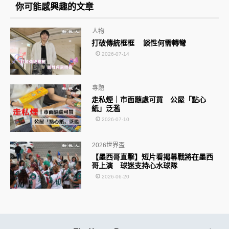
你可能感興趣的文章
人物
打破傳統框框 談性何需轉彎
2026-07-14
專題
走私煙｜市面隨處可買 公屋「點心
紙」泛濫
2026-07-10
2026世界盃
【墨西哥直擊】短片看揭幕戰將在墨西
哥上演 球迷支持心水球隊
2026-06-20