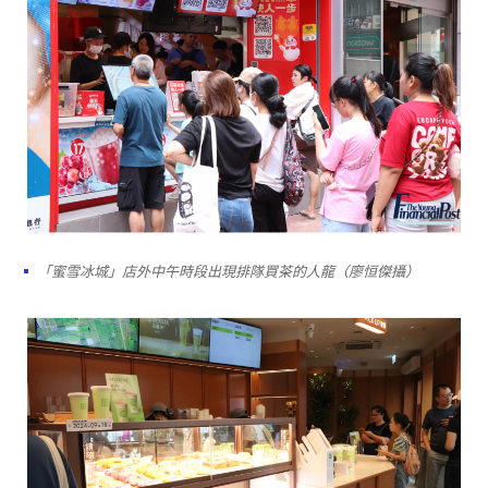
「蜜雪冰城」店外中午時段出現排隊買茶的人龍（廖恒傑攝）