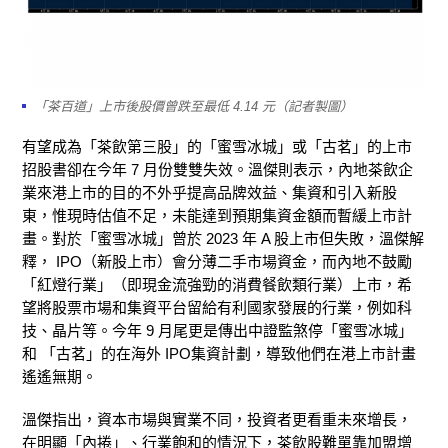
「茶百道」上市後股價曾跌至最低 4.14 元（記者製圖）
有望成為「茶飲第三股」的「蜜雪冰城」或「古茗」的上市
招股書卻在今年 7 月份雙雙失效。溫傑則表示，內地茶飲企
業來港上市的目的不外乎提高品牌效益、集資和引入新股
東，惟現時估值不足，未能達到預期集資金額而暫緩上市計
畫。對於「蜜雪冰城」曾於 2023 年 A 股上市但失敗，溫傑解
釋， IPO（新股上市）會分薄二手市場資金，而內地不鼓勵
「紅燈行業」（即現金流強勁的消費餐飲類行業）上市，希
望將股票市場和集資平台留給有利國家發展的行業，例如科
技、晶片等。今年 9 月尾更是傳出中證監煞停「蜜雪冰城」
和 「古茗」的在海外 IPO集資計劃，導致他們在港上市計畫
遙遙無期。
溫傑指出，資本市場與實業不同，投資者更看重未來增長，
在明顯「內捲」、行業飽和的情況下，茶飲股難單靠加盟增