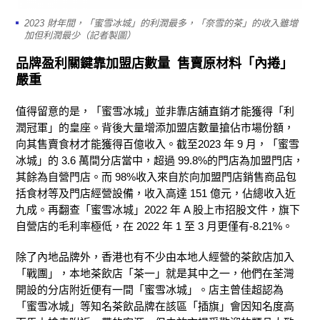
2023 財年間，「蜜雪冰城」的利潤最多，「奈雪的茶」的收入雖增
加但利潤最少（記者製圖）
品牌盈利關鍵靠加盟店數量
售賣原材料「內捲」
嚴重
值得留意的是，「蜜雪冰城」並非靠店舖直銷才能獲得「利
潤冠軍」的皇座。背後大量增添加盟店數量搶佔市場份額，
向其售賣食材才能獲得百億收入。截至2023 年 9 月，「蜜雪
冰城」的 3.6 萬間分店當中，超過 99.8%的門店為加盟門店，
其餘為自營門店。而 98%收入來自於向加盟門店銷售商品包
括食材等及門店經營設備，收入高達 151 億元，佔總收入近
九成。再翻查「蜜雪冰城」2022 年 A 股上市招股文件，旗下
自營店的毛利率極低，在 2022 年 1 至 3 月更僅有-8.21%。
除了內地品牌外，香港也有不少由本地人經營的茶飲店加入
「戰團」，本地茶飲店「茶一」就是其中之一，他們在荃灣
開設的分店附近便有一間「蜜雪冰城」。店主曾佳超認為
「蜜雪冰城」等知名茶飲品牌在該區「插旗」會因知名度高