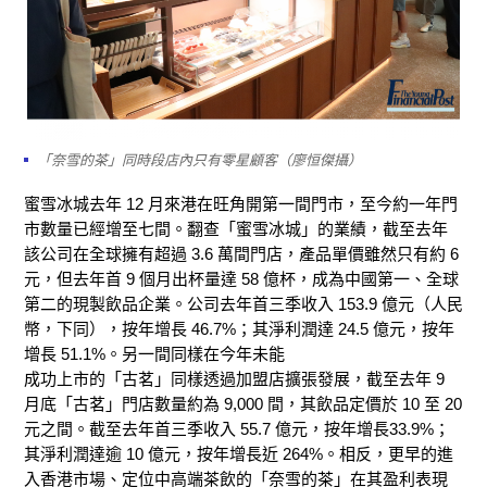
「奈雪的茶」同時段店內只有零星顧客（廖恒傑攝）
蜜雪冰城去年 12 月來港在旺角開第一間門市，至今約一年門
市數量已經增至七間。翻查「蜜雪冰城」的業績，截至去年
該公司在全球擁有超過 3.6 萬間門店，產品單價雖然只有約 6
元，但去年首 9 個月出杯量達 58 億杯，成為中國第一、全球
第二的現製飲品企業。公司去年首三季收入 153.9 億元（人民
幣，下同），按年增長 46.7%；其淨利潤達 24.5 億元，按年
增長 51.1%。另一間同樣在今年未能
成功上市的「古茗」同樣透過加盟店擴張發展，截至去年 9
月底「古茗」門店數量約為 9,000 間，其飲品定價於 10 至 20
元之間。截至去年首三季收入 55.7 億元，按年增長33.9%；
其淨利潤達逾 10 億元，按年增長近 264%。相反，更早的進
入香港市場、定位中高端茶飲的「奈雪的茶」在其盈利表現