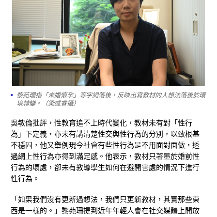
黎苑珊指「未婚懷孕」等字詞落後，反映出寫教材的人想法落後於環
境轉變。（梁彧睿攝）
吳敏倫批評，性教育追不上時代變化，教材未有對「性行
為」下定義，亦未有講清楚性交與性行為的分別，以致根基
不穩固，他又舉例現今社會有些性行為是不用面對面做，透
過網上性行為亦得到滿足感。他表示，教材只著墨於婚前性
行為的壞處，卻未有教導學生如何在避開害處的情況下進行
性行為。
「如果我們沒有更新過想法，我們只更新教材，其實那些東
西是一樣的。」黎苑珊提到近年年輕人會在社交媒體上開放