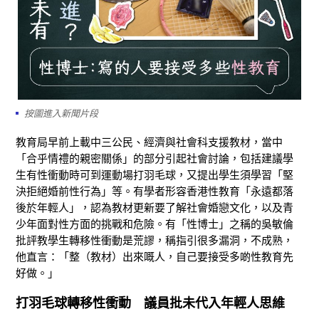
按圖進入新聞片段
教育局早前上載中三公民、經濟與社會科支援教材，當中
「合乎情禮的親密關係」的部分引起社會討論，包括建議學
生有性衝動時可到運動場打羽毛球，又提出學生須學習「堅
決拒絕婚前性行為」等。有學者形容香港性教育「永遠都落
後於年輕人」，認為教材更新要了解社會婚戀文化，以及青
少年面對性方面的挑戰和危險。有「性博士」之稱的吳敏倫
批評教學生轉移性衝動是荒謬，稱指引很多漏洞，不成熟，
他直言：「整（教材）出來嘅人，自己要接受多啲性教育先
好做。」
打羽毛球轉移性衝動
議員批未代入年輕人思維