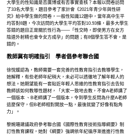
大學生的性知識是否廣博或有否事實查核？本報以問卷訪問
了33名大學生，題目參考了家計會《2021年青少年與性研
究》給中學生做的問卷，一般性知識12題中，當年高中生平
均答對8題，今次訪問的大學生平均答對10.93條，最多大學生
答錯的題目正是關於性行為——「性交時，即使男方在女方
陰道外射精也會令女方成孕」的問題；有8個學生答不會，是
錯的。
教師冀有明確指引
學者倡參考聯合國
徐悅媛認為，教師需要一套完善的性教育指引去教導學生，
她解釋，有些老師年紀稍大，未必可以透徹地了解年輕人的
想法。她期望能有一套貼近年輕人思維的性教育指引去告知
教師該如何教導性題材，「大家一致地去教，不會A老師講了
一個版本 、B老師講了一個版本，令到學生反問為什麼A老師
這麼保守，但B老師相對開放一點，最後就變了好像有點角
力」。
黎婉珊建議政府參考聯合國《國際性教育技術指導綱要》制
訂性教育課程，她對《綱要》強調依年紀循序漸進進行性教