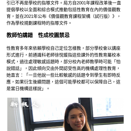
引已不再是學校的指導文件。局方自2001年課程改革後一直
提倡學校以全面和綜合模式推動包括性教育在內的價值觀教
育，並在2021年公布《價值觀教育課程架構（試行版）》，
作為學校規劃課程時的指導文件。
教師怕講錯
性成校園禁忌
性教育多年來依賴學校自己定位怎樣教，部分學校會以講座
形式進行，前通識科老師徐悅媛指這些課外的性教育屬校本
模式，過往處理敏感話題時，部分校內老師教學時可能「怕
說錯話」，因此傾向交由外間認受性高的機構處理性教育，
她直言：「一旦他說一些比較敏感的話題令到學生有即時反
應，如果衍生後續問題，這個可能學校都可以保障自己，這
是當日機構這樣說」。