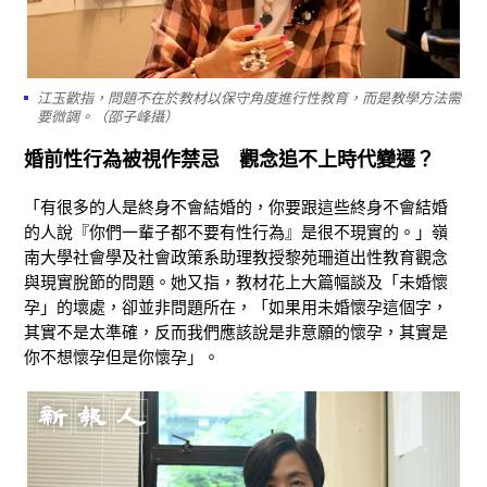
江玉歡指，問題不在於教材以保守角度進行性教育，而是教學方法需
要微調。（邵子峰攝）
婚前性行為被視作禁忌
觀念追不上時代變遷？
「有很多的人是終身不會結婚的，你要跟這些終身不會結婚
的人說『你們一輩子都不要有性行為』是很不現實的。」嶺
南大學社會學及社會政策系助理教授黎苑珊道出性教育觀念
與現實脫節的問題。她又指，教材花上大篇幅談及「未婚懷
孕」的壞處，卻並非問題所在，「如果用未婚懷孕這個字，
其實不是太準確，反而我們應該說是非意願的懷孕，其實是
你不想懷孕但是你懷孕」。