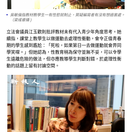
吳敏倫指教材教學生一有性慾就制止，質疑編寫者有沒有想過害處。
（梁彧睿攝 )
立法會議員江玉歡則批評教材未有代入青少年角度思考。她
續指，課堂上教學生以做運動去處理性衝動，會令正值青春
期的學生感到尷尬：「死啦，如果第日一去做運動就會畀同
學笑㗎。」但她認為，性教育稍為保守並無不妥，可以令學
生遠離危險的做法，但亦應教導學生判斷對錯，於處理性衡
動的話題上留有討論空間。