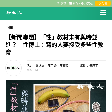
搜尋
·
封存
·
英文版
·
訂閱
港聞
【新聞專題】「性」教材未有與時並
進？ 性博士：寫的人要接受多些性教
育
記者：梁彧睿、邵子峰、陳穎欣
編輯：伍思平
2024-11-21