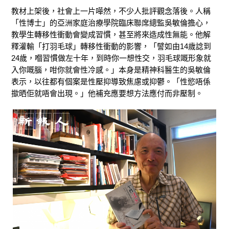
教材上架後，社會上一片嘩然，不少人批評觀念落後。人稱
「性博士」的亞洲家庭治療學院臨床聯席總監吳敏倫擔心，
教學生轉移性衝動會變成習慣，甚至將來造成性無能。他解
釋灌輸「打羽毛球」轉移性衝動的影響，「譬如由14歲諗到
24歲，嗰習慣做左十年，到時你一想性交，羽毛球嘅形象就
入你嘅腦，咁你就會性冷感。」本身是精神科醫生的吳敏倫
表示，以往都有個案是性壓抑導致焦慮或抑鬱。「性慾唔係
撳晒佢就唔會出現。」他補充應要想方法應付而非壓制。