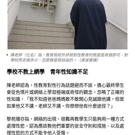
陳老師（化名）指，教育局校外評核對性教育的態度是有做即可，對
學校而言做多少、怎麼做是很自由的。（梁彧睿攝）
學校不教上網學
青年性知識不足
陳老師認為，性教育對性行為話題避而不談，擔心最終學生
會從色情片或網絡上學習極端或奇怪的觀念，忽略了正確的
性知識，「我不知道爸爸媽媽敢不敢開心見誠跟他講，但是
如果他又不講，老師又不講，你想想他有什麼途徑？」
黎苑珊亦指，網絡的出現，很難再教學生只能夠用一種方式
處理性慾，認為應該教他們重要的安全守則和措施、以及處
理性慾的方式不能令他人受傷。