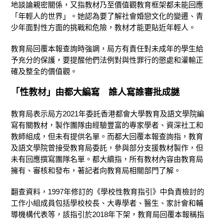
地談論親密關係，又指教材乃至價值觀教育框架都未能回應
「年輕人的世界」。她認為要了解社會婚戀文化的變遷、青
少年面對性方面的挑戰和危險，教材才能更貼近年輕人。
教育局回覆本報查詢時強調，局方有責任對未成年的學生給
予充分的保護，要提醒他們法例對與性罪行的懲處和灌輸正
確及整全的價值觀。
「性教材」由都大編寫
誰人寫誰審批成謎
教育局表示局方2021年委託香港都會大學教育及語文學院編
寫有關教材，製作團隊由經驗豐富的專家學者、資深社工和
教師組成，但未有提供名單。而都大回覆本報查詢指，教育
及語文學院曾接受教育局委託，參與部分支援教材製作，但
未有回應撰寫團隊名單。都大續指，所有教材內容由教育局
擁有、審核和發布，著記者向教育局相關部門了解。
翻查資料，1997年修訂的《學校性教育指引》中負責檢討的
工作小組成員包括學校校長、大專學者、醫生、家計會和輔
導機構代表等，該指引於2018年下架，教育局回覆本報稱指