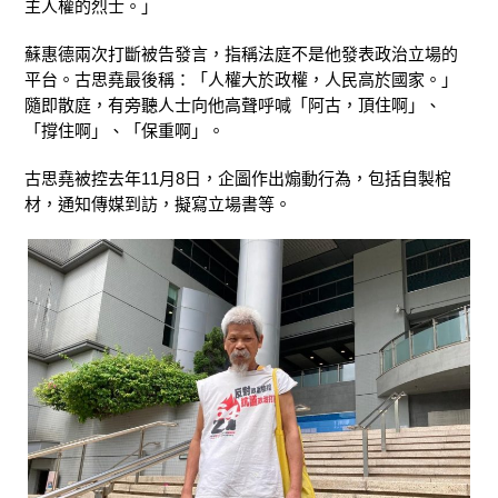
主人權的烈士。」
蘇惠德兩次打斷被告發言，指稱法庭不是他發表政治立場的
平台。古思堯最後稱：「人權大於政權，人民高於國家。」
隨即散庭，有旁聽人士向他高聲呼喊「阿古，頂住啊」、
「撐住啊」、「保重啊」。
古思堯被控去年11月8日，企圖作出煽動行為，包括自製棺
材，通知傳媒到訪，擬寫立場書等。