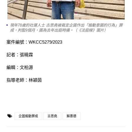
現年78歲的社運人士 古思堯被裁定企圖作出「煽動意圖的行為」罪
成，判監9個月，圖為去年出庭時攝。（《法庭線》圖片）
案件編號：WKCC5279/2023
記者：張曉霖
編輯：文柏源
指導老師：林穎茵
企圖煽動罪成
古思堯
蘇惠德