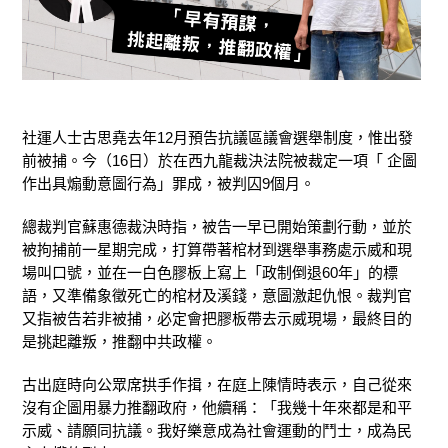
社運人士古思堯去年12月預告抗議區議會選舉制度，惟出發
前被捕。今（16日）於在西九龍裁決法院被裁定一項「 企圖
作出具煽動意圖行為」罪成，被判囚9個月。
總裁判官蘇惠德裁決時指，被告一早已開始策劃行動，並於
被拘捕前一星期完成，打算帶著棺材到選舉事務處示威和現
場叫口號，並在一白色膠板上寫上「政制倒退60年」的標
語，又準備象徵死亡的棺材及溪錢，意圖激起仇恨。裁判官
又指被告若非被捕，必定會把膠板帶去示威現場，最終目的
是挑起離叛，推翻中共政權。
古出庭時向公眾席拱手作揖，在庭上陳情時表示，自己從來
沒有企圖用暴力推翻政府，他續稱：「我幾十年來都是和平
示威、請願同抗議。我好樂意成為社會運動的鬥士，成為民