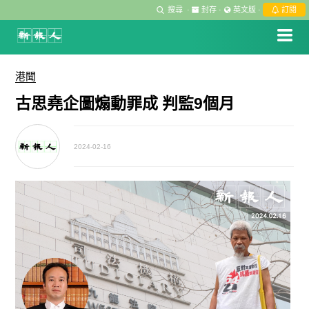
搜尋
·
封存
·
英文版
·
訂閱
港聞
古思堯企圖煽動罪成 判監9個月
2024-02-16