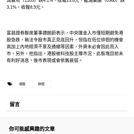
潤置地（
1109
）跌
4.1%
，收報
23.6
元，龍湖集團（
0960
）跌
3.1%
，收報
8.9
元。
富昌證券聯席董事譚朗蔚表示，中央匯金入市僅短期避免港
股急跌，無法令股市真正見底回升，恒指在低位徘徊的機會
高加上內地經濟不景及通縮等因素，外資未必會因此而入
市。另外，他指出，港股被科技股主導市況，此板塊目前未
有利好消息，後市表現或會依舊疲
弱。
港股
財經
留言
你可能感興趣的文章