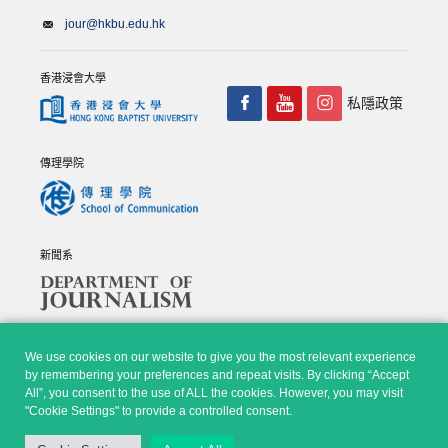
jour@hkbu.edu.hk
香港浸會大學
私隱政策
傳理學院
新聞系
We use cookies on our website to give you the most relevant experience
by remembering your preferences and repeat visits. By clicking “Accept
All”, you consent to the use of ALL the cookies. However, you may visit
© Copyright 2026 - 香港浸會大學傳理學院, 新聞系 |
Privacy
"Cookie Settings" to provide a controlled consent.
Policy
|
Disclaimer
| All rights reserved.