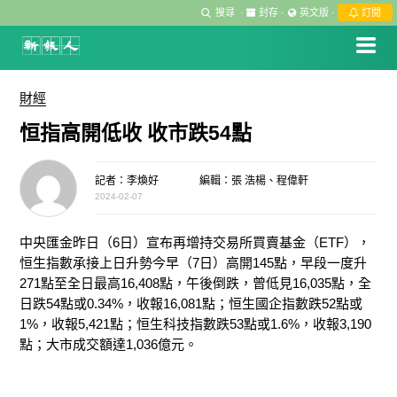
搜尋
·
封存
·
英文版
·
訂閱
財經
恒指高開低收 收市跌54點
記者：李煥好
編輯：張 浩楊、程偉軒
2024-02-07
中央匯金昨日
（6
日
）
宣布再增持交易所買賣基金
（ETF），
恒生指數承接上日升勢今早（
7
日）高開
145
點，早段一度升
271
點至全日最高
16,408
點，午後倒跌，曾低見
16,035
點，全
日跌
54
點或
0.34%
，收報
16,081
點；恒生國企指數跌
52
點或
1%，
收報
5,421
點；恒生科技指數跌
53
點或
1.6%，
收報
3,190
點；大市成交額達
1,036
億元。