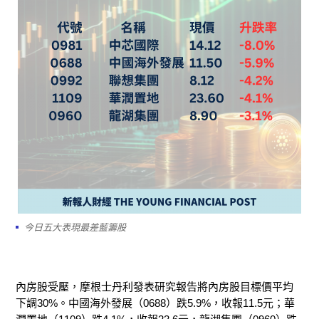
今日五大表現最差藍籌股
內房股受壓，摩根士丹利發表研究報告將內房股目標價平均
下調
30%
。中國海外發展（
0688
）跌
5.9%
，收報
11.5
元；華