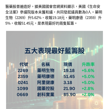
醫藥股普遍造好，據美國國會官網資料顯示，美國《生命安
全法案》參議院版本未獲和議，共同發起議員數為
0
人。藥明
生物（
2269
）升
5.62%
，收報
19.18
元，藥明康德（
2359
）升
5%
，收報
51.45
元，是表現最好的兩隻藍籌。