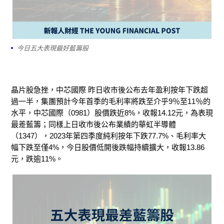
今日五大表現最好藍籌股
晶片股急挫，中芯國際
昨日收市後公布
去年盈利按年下跌超
過一半，集團預計今年首季的毛利率將跌至介乎
9
％至
11
％的
水平，中芯國際（
0981
）股價跌近
8%
，收報
14.12
元，為表現
最差藍籌；同樣上日收市後公布業績的華虹半導體
（1347），2023
年第四季度純利按年下跌
77.7%
、毛利率大
幅下跌至僅
4%
，今日股價低開後跌幅持續擴大，收報
13.86
元，跌逾
11%。