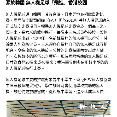
源於韓國 無人機足球「飛進」香港校園
無人機足球源自韓國，其後台灣、日本等地亦相繼舉辦比
賽，國際航空聯盟組織（FAI）更於2019年將無人機足球納入
正式航空比賽項目。標準無人機足球比賽會於一個高三米、
闊三米、長六米的籠中進行，每隊由三名球員各操控一架無
人機足球出戰，當中僅一名前鋒操控的無人機可以得分，其
餘兩人則為防守員。三人須各自操控自己的無人機足球互相
配合，令進攻的無人機於三分鐘的比賽時間內穿越敵方龍
門，次數較多的隊伍為之獲勝。現時國際標準的無人機足球
尺寸為直徑20厘米或40厘米；香港學界則多使用較小型的的
無人機足球進行比賽。
無人機足球主要的推廣對象為中小學生，香港FPV無人機協會
主席兼教練楊景賞指，學生訓練時會使用學校贊助的無人
機，故他們更放膽嘗試、從錯誤中學習，進步比成年人快。