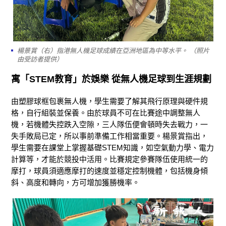
楊景賞（右）指港無人機足球成績在亞洲地區為中等水平。 （照片
由受訪者提供）
寓「STEM教育」於娛樂 從無人機足球到生涯規劃
由塑膠球框包裹無人機，學生需要了解其飛行原理與硬件規
格，自行組裝並保養。由於球員不可在比賽途中調整無人
機，若機體失控跌入空隙，三人隊伍便會頓時失去戰力，一
失手敗局已定，所以事前準備工作相當重要。楊景賞指出，
學生需要在課堂上掌握基礎STEM知識，如空氣動力學、電力
計算等，才能於競投中活用。比賽規定參賽隊伍使用統一的
摩打，球員須適應摩打的速度並穩定控制機體，包括機身傾
斜、高度和轉向，方可增加獲勝機率。