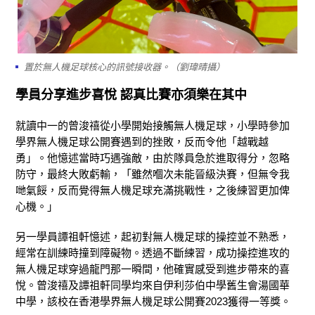
置於無人機足球核心的訊號接收器。（劉瑋晴攝）
學員分享進步喜悅 認真比賽亦須樂在其中
就讀中一的曾浚禧從小學開始接觸無人機足球，小學時參加
學界無人機足球公開賽遇到的挫敗，反而令他「越戰越
勇」。他憶述當時巧遇強敵，由於隊員急於進取得分，忽略
防守，最終大敗虧輸，「雖然嗰次未能晉級決賽，但無令我
哋氣餒，反而覺得無人機足球充滿挑戰性，之後練習更加俾
心機。」
另一學員譚祖軒憶述，起初對無人機足球的操控並不熟悉，
經常在訓練時撞到障礙物。透過不斷練習，成功操控進攻的
無人機足球穿過龍門那一𣊬間，他確實感受到進步帶來的喜
悅。曾浚禧及譚祖軒同學均來自伊利莎伯中學舊生會湯國華
中學，該校在香港學界無人機足球公開賽2023獲得一等獎。