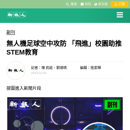
搜尋
·
封存
·
英文版
·
訂閱
副刊
無人機足球空中攻防 「飛進」校園助推
STEM教育
記者：陳 鈞延、劉瑋晴
編輯：陸家輝
2023-12-01
按圖進入新聞片段