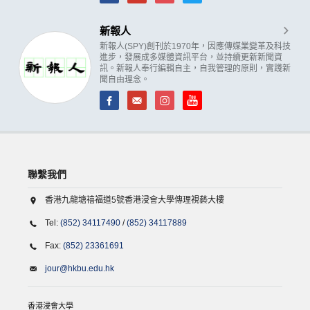
新報人
新報人(SPY)創刊於1970年，因應傳媒業變革及科技
進步，發展成多媒體資訊平台，並持續更新新聞資
訊。新報人奉行編輯自主，自我管理的原則，實踐新
聞自由理念。
聯繫我們
香港九龍塘禧福道5號香港浸會大學傳理視藝大樓
Tel:
(852) 34117490
/
(852) 34117889
Fax:
(852) 23361691
jour@hkbu.edu.hk
香港浸會大學