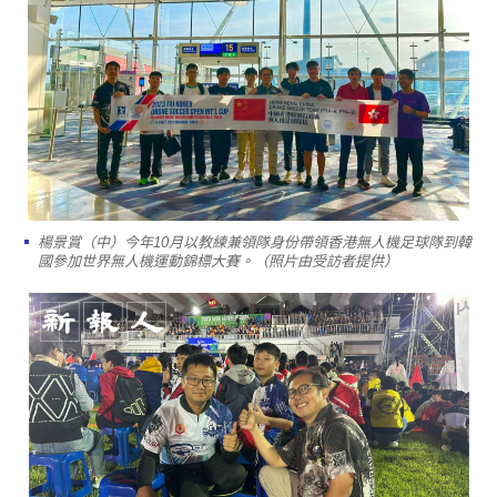
楊景賞（中）今年10月以教練兼領隊身份帶領香港無人機足球隊到韓
國參加世界無人機運動錦標大賽。（照片由受訪者提供）