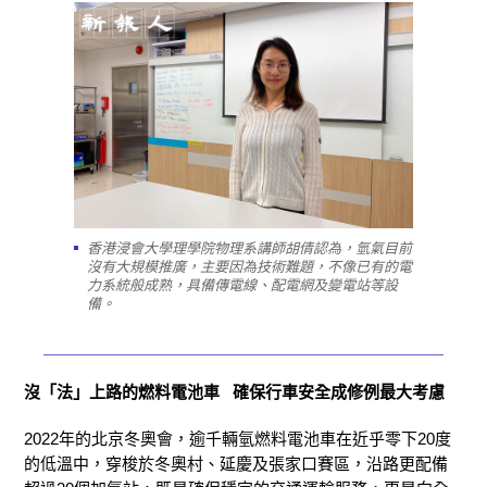
香港浸會大學理學院物理系講師胡倩認為，氫氣目前
沒有大規模推廣，主要因為技術難題，不像已有的電
力系統般成熟，具備傳電線、配電網及變電站等設
備。
沒「法」上路的燃料電池車 確保行車安全成修例最大考慮
2022年的北京冬奧會，逾千輛氫燃料電池車在近乎零下20度
的低溫中，穿梭於冬奧村、延慶及張家口賽區，沿路更配備