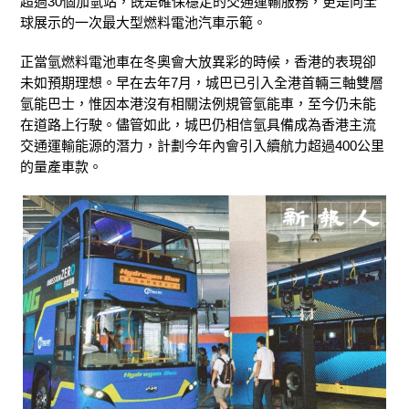
超過30個加氫站，既是確保穩定的交通運輸服務，更是向全
球展示的一次最大型燃料電池汽車示範。
正當氫燃料電池車在冬奧會大放異彩的時候，香港的表現卻
未如預期理想。早在去年7月，城巴已引入全港首輛三軸雙層
氫能巴士，惟因本港沒有相關法例規管氫能車，至今仍未能
在道路上行駛。
儘管如此，城巴仍相信氫具備成為香港主流
交通運輸能源的潛力，計劃今年內會引入續航力超過400公里
的量產車款。