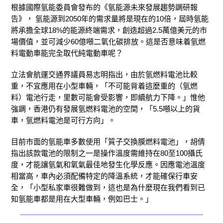
根據國際氫能委員會發布的《氫能源未來發展趨勢調研報
告》， 氫能源到2050年的需求量將是現在的10倍，屆時氫能
將承擔全球18%的能源終端需求，創造超過2.5萬億美元的市
場價值，並可減少60億噸二氧化碳排放。這是否意味着氫燃
料電動車能完全取代純電動車呢？
立法會航運交通界議員易志明指出，由於氫燃料電池比較
重，不宜應用在小型車輛，「不可能背着這麼重的（氫燃
料）電池行走，里數可能會受影響，即續航力下降。」惟他
強調，香港仍有發展氫燃料電池的空間，「5.5噸以上的貨
車，氫燃料電池是可行方向」。
目前市面的氫能車多數使用「質子交換膜燃料電池」，胡倩
指出該款電池的限制之一是操作溫度需維持在80至100攝氏
度，才能讓氫氣和氧氣最佳地發生化學反應。因應電池溫度
相當高，車內必須配備特定的降溫系統，才能確保行車安
全，「小型私家車很難做到，這也是為什麼現在我們看到已
知氫能車都是用在大型車輛，例如巴士。」