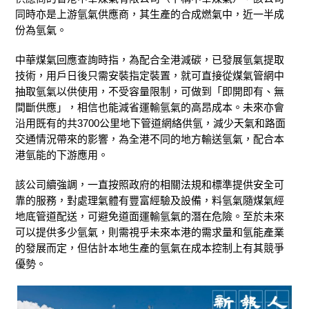
同時亦是上游氫氣供應商，其生產的合成燃氣中，近一半成
份為氫氣。
中華煤氣回應查詢時指，為配合全港減碳，已發展氫氣提取
技術，用戶日後只需安裝指定裝置，就可直接從煤氣管網中
抽取氫氣以供使用，不受容量限制，可做到「即開即有、無
間斷供應」，相信也能減省運輸氫氣的高昂成本。未來亦會
沿用既有的共3700公里地下管道網絡供氫，減少天氣和路面
交通情況帶來的影響，為全港不同的地方輸送氫氣，配合本
港氫能的下游應用。
該公司續強調，一直按照政府的相關法規和標準提供安全可
靠的服務，對處理氣體有豐富經驗及設備，料氫氣隨煤氣經
地底管道配送，可避免道面運輸氫氣的潛在危險。至於未來
可以提供多少氫氣，則需視乎未來本港的需求量和氫能產業
的發展而定，但估計本地生產的氫氣在成本控制上有其競爭
優勢。