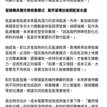
地輸入氫氣，那麼香港就不需要建立本地制氫廠房。」
發展需具備完善商業模式 業界望增加後期配套支援
氫氣被視為是未來最具潛力的潔淨能源，內地、新加坡及歐
美國家近年亦大力推動當地氫經濟發展。胡倩強調，氫作為
能源載體，未來會愈發受到重視，「因為我們想降低對化石
燃料的依賴，氫是非常重要的可替代能源。」
她認為，對比非常成熟的化石能源經濟，香港將來若想發展
氫經濟，必須有一個完善的的商業模式，包括有足夠土地建
立完整產業鏈，還需讓有一些持份者先獲利，才會產生推動
力，從而形成正向循環，「如果一直又燒錢，成本又高，大
家都見不到收益，其實沒有任何人能被推動發展。」
對於氫能發展，中華煤氣則稱持樂觀的態度，未來將會持續
與不同持份者包括政府、商業機構、巴士營運商、環保團體
等密切溝通，期望共同促進氫能落實使用。
易志明亦估計，成本需要等技術成熟後才會下降，「雖然環
保有代價，但若做到淨零排放，有助於降低醫療成本，提高