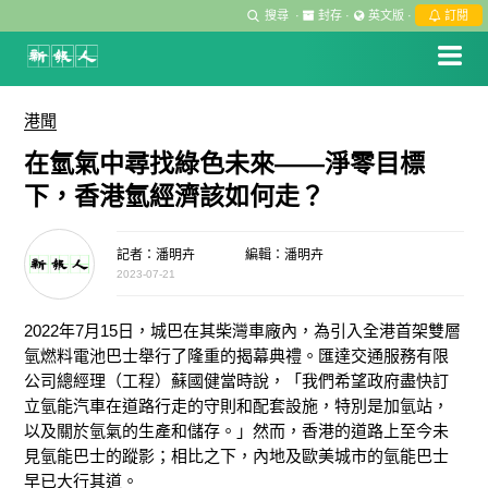
搜尋
·
封存
·
英文版
·
訂閱
港聞
在氫氣中尋找綠色未來——淨零目標
下，香港氫經濟該如何走？
記者：潘明卉
編輯：潘明卉
2023-07-21
2022年7月15日，城巴在其柴灣車廠內，為引入全港首架雙層
氫燃料電池巴士舉行了隆重的揭幕典禮。匯達交通服務有限
公司總經理（工程）蘇國健當時說，「我們希望政府盡快訂
立氫能汽車在道路行走的守則和配套設施，特別是加氫站，
以及關於氫氣的生產和儲存。」然而，香港的道路上至今未
見氫能巴士的蹤影；相比之下，內地及歐美城市的氫能巴士
早已大行其道。