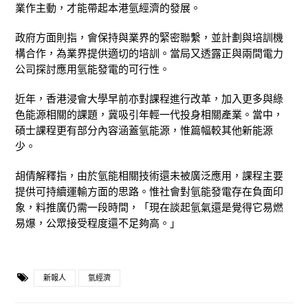
業作主動，才能帶起本港氫經濟的發展。
政府方面則指，會保持與業界的緊密聯繫，並計劃與培訓機
構合作，為業界提供適切的培訓。當局又透露正與兩間電力
公司探討應用氫能發電的可行性。
近年，香港浸會大學早前亦對課程進行改革，加入更多與綠
色能源相關的課題，冀吸引年輕一代投身相關產業。當中，
碩士課程更有部分內容涵蓋氫能源，惟篇幅較其他新能源
少。
胡倩解釋指，由於氫能相關技術還未被廣泛應用，課程主要
提供可持續運輸方面的思路。惟社會對氫能發電存在負面印
象，料推廣仍需一段時間，「現在談起氫氣還是覺得它易燃
易爆，公眾接受程度還不足夠高。」
新報人
氫經濟