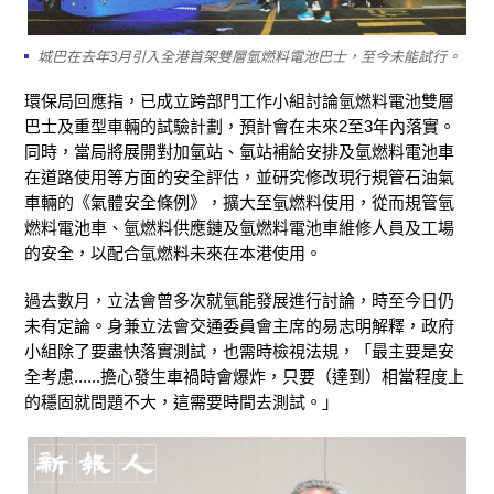
城巴在去年3月引入全港首架雙層氫燃料電池巴士，至今未能試行。
環保局回應指，已成立跨部門工作小組討論氫燃料電池雙層
巴士及重型車輛的試驗計劃，預計會在未來2至3年內落實。
同時，當局將展開對加氫站、氫站補給安排及氫燃料電池車
在道路使用等方面的安全評估，並研究修改現行規管石油氣
車輛的《氣體安全條例》，擴大至氫燃料使用，從而規管氫
燃料電池車、氫燃料供應鏈及氫燃料電池車維修人員及工場
的安全，以配合氫燃料未來在本港使用。
過去數月，立法會曾多次就氫能發展進行討論，時至今日仍
未有定論。身兼立法會交通委員會主席的易志明解釋，政府
小組除了要盡快落實測試，也需時檢視法規，「最主要是安
全考慮......擔心發生車禍時會爆炸，只要（達到）相當程度上
的穩固就問題不大，這需要時間去測試。」