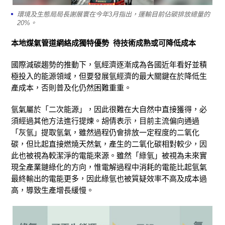
環境及生態局局長謝展寰在今年3月指出，運輸目前佔碳排放總量的
20%。
本地煤氣管道網絡成獨特優勢 待技術成熟或可降低成本
國際減碳趨勢的推動下，氫經濟逐漸成為各國近年看好並積
極投入的能源領域，但要發展氫經濟的最大關鍵在於降低生
產成本，否則普及化仍然困難重重。
氫氣屬於「二次能源」，因此很難在大自然中直接獲得，必
須經過其他方法進行提煉。胡倩表示，目前主流偏向通過
「灰氫」提取氫氣，雖然過程仍會排放一定程度的二氧化
碳，但比起直接燃燒天然氣，產生的二氧化碳相對較少，因
此也被視為較潔淨的電能來源。雖然「綠氫」被視為未來實
現全產業鏈綠化的方向，惟電解過程中消耗的電能比起氫氣
最終輸出的電能更多，因此綠氫也被質疑效率不高及成本過
高，導致生產增長緩慢。