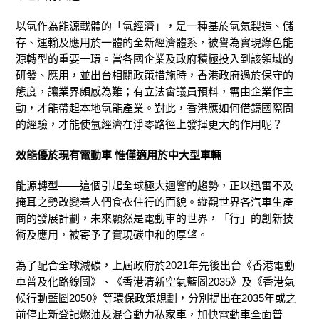
以氫作為能源載體的「氫經濟」，是一種基於氫氣製造、儲
存、運輸及應用於一體的全新經濟體系，被譽為實現綠色能
源轉型的重要一環。當各國企業及政府積極投入到該領域的
研發、應用，並出台相關政策措施時，香港政府過於保守的
態度，讓業界頗感為難；有立法會議員預料，需由企業作主
動，才能帶起本地氫能產業。對此，香港應如何借鏡國際間
的經驗，才能使氫經濟在淨零路徑上發揮更大的作用呢？
效能優於現有電動車 惟僅適用於中大型車輛
能源轉型——這個引起全球極大迴響的趨勢，正以迅雷不及
掩耳之勢改變着人們食衣住行的面貌。縱觀世界各汽車生產
商的發展計劃，未來顯然是電動車的世界，「行」的創新技
術及應用，被寄予了實現碳中和的厚望。
為了配合全球減碳，上屆政府於2021年先後出台《香港電動
車普及化路線圖》、《香港清新空氣藍圖2035》及《香港氣
候行動藍圖2050》等環保政策規劃，分別提出在2035年或之
前停止新登記燃油及混合動力私家車，加快電動車全面普