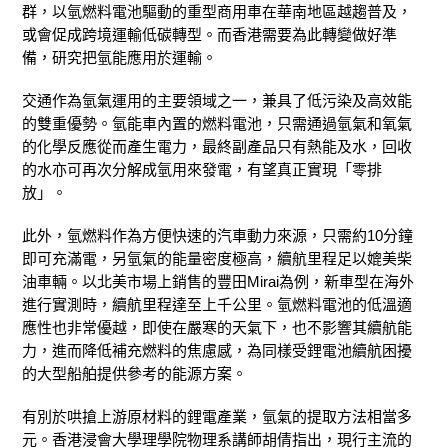
群，以氫燃料電池驅動的重型商用車在華南地區越趨普及，
或會促成跨境運輸低碳轉型。而香港需要為此轉變做好準
備，研究把氫能應用於運輸。
交通作為氫氣運用的主要領域之一，兼具了低污染及高效能
的雙重優勢。氫能車內置的燃料電池，只需通過氫氣和氧氣
的化學反應從而產生電力，最終副產品只有熱能及水，回收
的水亦可再次分解成氫用來發電，有望真正實現「零排
放」。
此外，氫燃料作為方便快速的汽車動力來源，只需約10分鐘
即可充滿電，另氫氣的能量密度極高，續航里程足以媲美柴
油車輛。以北美市場上銷售的豐田Mirai為例，新車型在海外
進行實測時，續航里程達至上千公里。氫燃料電池的低溫適
應性也非常優越，即使在嚴寒的天氣下，也不影響其續航能
力，進而降低補充燃料的焦慮感，為同樣受鋰電池續航困擾
的大型船舶提供參考的能源方案。
有別於哄搶上游原材料的鋰電產業，氫氣的提取方法相當多
元。香港浸會大學理學院物理系講師胡倩指出，現行主流的