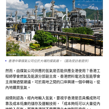
香港中華煤氣公司位於大埔的煤氣廠。（圖為受訪者提供）
然而，由煤氣公司供應的氫氣是否能供應全港使用？香港工
程師學會燃氣及能源分部副主席、香港燃料電池及氫能學會
主席陳迺堅建議，可於兩地之間的口岸興建一個中轉站，從
內地購買氫氣。
胡倩則認為，經內地輸入氫氣，要視乎香港是否具備成熟可
靠及成本低廉的儲存及運輸技術，「成本夠低可以大量從內