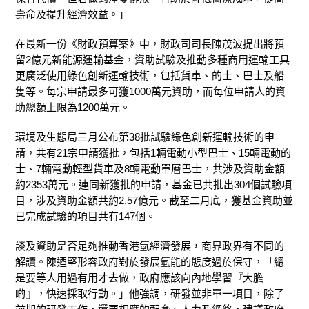
壽命及提升經濟效益。」
在最新一份《財政預算案》中，財政司司長陳茂波提出將預
留2億元新能源運輸基金，
資助試驗及推動多種商用運輸工具
更廣泛使用綠色創新運輸技術，包括貨車、的士、巴士及船
隻等。每宗申請最多可獲1000萬元資助，而每位申請人的資
助總額上限為1200萬元。
環境及生態局三月公布第38批試驗綠色創新運輸技術的申
請，共有21宗申請獲批，包括1輛電動小型巴士、15輛電動的
士、7輛電動輕型貨車及8輛電動單層巴士，共涉及資助金額
約2353萬元。連同新獲批的申請，基金已共批出304個試驗項
目，涉及資助金額共約2.57億元。截至二月底，獲基金資助並
已完成試驗的項目共有147個。
談及資助是否足夠推動香港氫經濟發展，商界政界有不同的
解讀。陳迺堅形容政府對於發展氫能的態度過於保守，「總
是要等人用過有用才去做，政府應該向內地學習『大膽
啲』，快速採取行動。」他強調，研發並非單一項目，除了