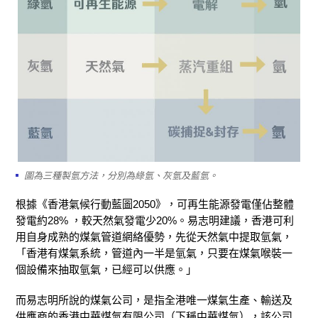
圖為三種製氫方法，分別為綠氫、灰氫及藍氫。
根據《香港氣候行動藍圖2050》，可再生能源發電僅佔整體
發電約28% ，較天然氣發電少20%。易志明建議，香港可利
用自身成熟的煤氣管道網絡優勢，先從天然氣中提取氫氣，
「香港有煤氣系統，管道內一半是氫氣，只要在煤氣喉裝一
個設備來抽取氫氣，已經可以供應。」
而易志明所說的煤氣公司，是指全港唯一煤氣生產、輸送及
供應商的香港中華煤氣有限公司（下稱中華煤氣），該公司