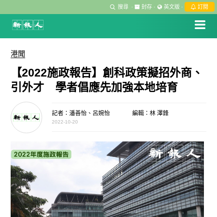
搜尋
·
封存
·
英文版
·
訂閱
港聞
【2022施政報告】創科政策擬招外商、
引外才 學者倡應先加強本地培育
記者：潘善怡、呂婉怡
編輯：林 澤鋒
2022-10-20