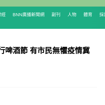
財經
BNN廣播新聞網
副刊
人物
體育
採
行啤酒節 有市民無懼疫情冀