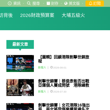
資訊
·
搜尋
·
封存
·
英文版
·
訂閱
訪背後
2026財政預算案
大埔五級火
最新文章
【圖輯】回顧港隊劍擊世錦旅
程
新報人
2026-08-01
劍擊世錦賽｜蔡俊彥能否出戰
亞運個人賽成問號 港隊總教
練：如醫生話可以一定會用佢
新報人
2026-07-30
劍擊世錦賽｜女花港隊16強出
局 兩女將受傷棄權尾場名次