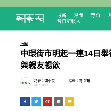
最新
港聞
專題
昔日新報人
港聞
中環街市明起一連14日舉
與親友暢飲
記者：賴小苡
編輯：符 芷琳
2022-10-17