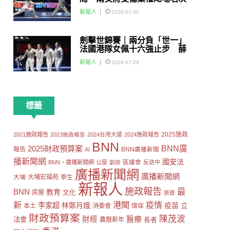
賽
新報人
2026-07-30
劍擊世錦賽｜兩分負「世一」
法國港隊女佩十六強止步 薛
雅齊：我好有信心我哋可以做
新報人
2026-07-29
到世界級嘅Team
標籤
2025施政
2021施政報告
2023施政報告
2024台灣大選
2024施政報告
BNN
2025財政預算案
BNN廣
報告
AI
BNN廣播新聞
播新聞網
國安法
區議會
BNN，廣播新聞網
公屋
劏房
反送中
廣播新聞網
廣播新聞網
大埔
大埔宏福苑
學生
新報人
施政報告
最
BNN
教育
房屋
文化
旅遊
新
港聞
疫情
李家超
疫苗
林鄭月娥
立
本土
消委會
環保
財政預算案
陳茂波
財經
醫療
法會
長者
農曆新年