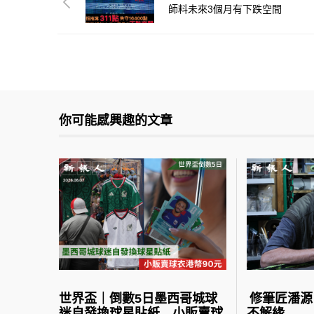
師料未來3個月有下跌空間
你可能感興趣的文章
世界盃｜倒數5日墨西哥城球
修筆匠潘源
迷自發換球星貼紙 小販賣球
不解緣