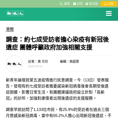
搜尋
·
封存
·
英文版
·
訂閱
港聞
調查：約七成受訪者擔心染疫有新冠後
遺症 團體呼籲政府加強相關支援
記者：黃 可兒
編輯：姚超雯
2022-04-13
新青年論壇就第五波疫情進行民意調查，今（13日）發表報
告，發現有約七成受訪者擔憂感染新冠病毒後會長期受後遺
症困擾，影響日常生活。有團體建議政府設立針對「長新
冠」的診所，加強對康復者出現後遺症的支援服務。
調查早前訪問了1,133位市民，有25.9%的受訪者在過去三個
月曾感染新冠病毒，當中有65.2%人擔心出現新冠後遺症，不