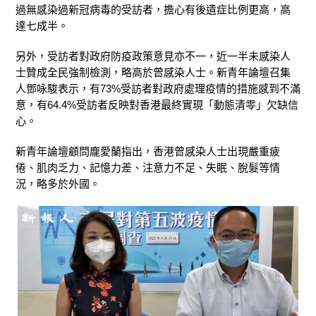
過無感染過新冠病毒的受訪者，擔心有後遺症比例更高，高
達七成半。
另外，受訪者對政府防疫政策意見亦不一，近一半未感染人
士贊成全民強制檢測，略高於曾感染人士。新青年論壇召集
人鄧咏駿表示，有73%受訪者對政府處理疫情的措施感到不滿
意，有64.4%受訪者反映對香港最終實現「動態清零」欠缺信
心。
新青年論壇顧問龐愛蘭指出，香港曾感染人士出現嚴重疲
倦、肌肉乏力、記憶力差、注意力不足、失眠、脫髮等情
況，略多於外國。