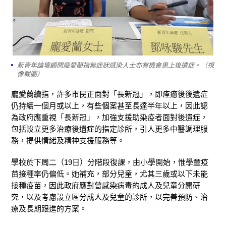
新青年論壇顧問龐愛蘭指無症狀感染人士亦有機會患上後遺症。（視
像截圖）
龐愛蘭續指，許多市民正面對「長新冠」，即痊癒後後遺症
仍持續一個月或以上，有些個案甚至長達半年以上，因此認
為政府應重視「長新冠」，加強支援助染疫者面對後遺症，
包括設立更多治療後遺症的指定診所，引人更多中醫調理服
務，提供情緒及精神支援服務等。
學校於下周二（19日）分階段復課，由小學開始，惟學童疫
苗接種率仍偏低。她補充，部分兒童，尤其三歲或以下未能
接種疫苗，因此政府應對曾感染病毒的成人及兒童分開研
究，以及考慮設立區分成人及兒童的診所，以完善預防、治
療及長期跟進的方案。