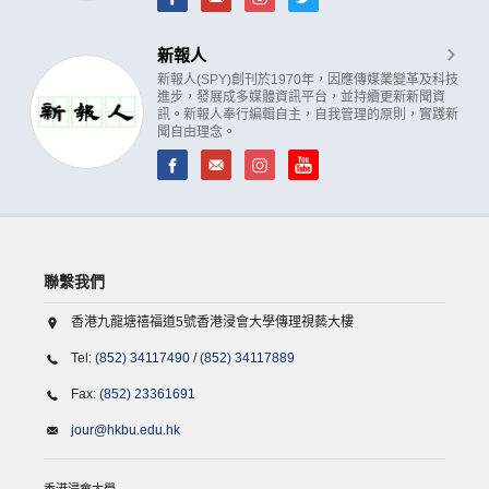
新報人
新報人(SPY)創刊於1970年，因應傳媒業變革及科技
進步，發展成多媒體資訊平台，並持續更新新聞資
訊。新報人奉行編輯自主，自我管理的原則，實踐新
聞自由理念。
聯繫我們
香港九龍塘禧福道5號香港浸會大學傳理視藝大樓
Tel:
(852) 34117490
/
(852) 34117889
Fax:
(852) 23361691
jour@hkbu.edu.hk
香港浸會大學