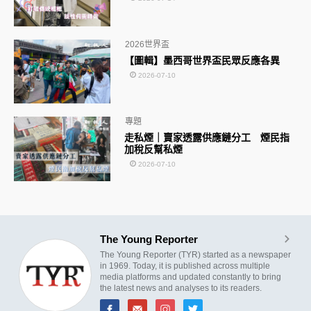
2026世界盃
【圖輯】墨西哥世界盃民眾反應各異
2026-07-10
專題
走私煙｜賣家透露供應鏈分工 煙民指
加稅反幫私煙
2026-07-10
The Young Reporter
The Young Reporter (TYR) started as a newspaper
in 1969. Today, it is published across multiple
media platforms and updated constantly to bring
the latest news and analyses to its readers.