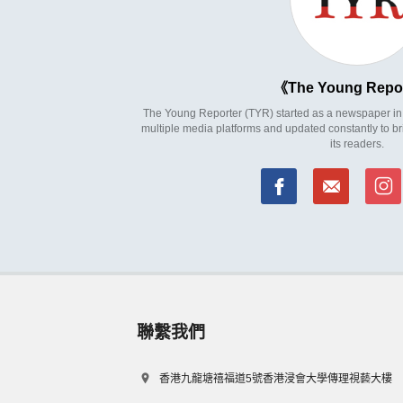
The Young Repo
The Young Reporter (TYR) started as a newspaper in 1
multiple media platforms and updated constantly to br
its readers.
聯繫我們
香港九龍塘禧福道5號香港浸會大學傳理視藝大樓