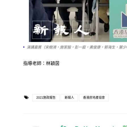
演講嘉賓（宋樹鴻，施家殷，彭一庭，黃俊康，郭海生，葉少
指導老師：林穎茵
2021施政報告
新報人
香港房地產協會