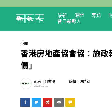
最新
港聞
專題
昔日新報人
港聞
香港房地產協會協：施政
價」
記者：何歡鳴
編輯：張詩朗
2021-10-11