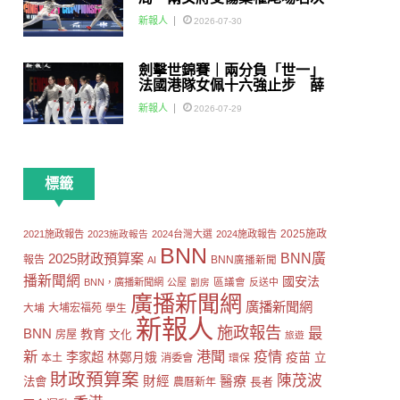
賽
新報人
2026-07-30
劍擊世錦賽｜兩分負「世一」
法國港隊女佩十六強止步 薛
雅齊：我好有信心我哋可以做
新報人
2026-07-29
到世界級嘅Team
標籤
2025施政
2021施政報告
2023施政報告
2024台灣大選
2024施政報告
BNN
2025財政預算案
BNN廣
報告
AI
BNN廣播新聞
播新聞網
國安法
區議會
BNN，廣播新聞網
公屋
劏房
反送中
廣播新聞網
廣播新聞網
大埔
大埔宏福苑
學生
新報人
施政報告
最
BNN
教育
房屋
文化
旅遊
新
港聞
疫情
李家超
疫苗
林鄭月娥
立
本土
消委會
環保
財政預算案
陳茂波
財經
醫療
法會
長者
農曆新年