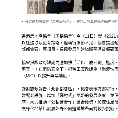
房協會相信唯有「急市民所急」，提升土地及房屋政策的可能
香港房地產協會（下稱協會）今（
11
日）就《
2021
以往進取及更有策略，但執行細節不足。協會提出
部都會區」等項目，長遠發展則建議將葵涌貨櫃碼
協會提醒政府短期內應加快「活化工廈計劃」進度
事宜，，在消防安全下，把舊工廈改建為「過渡性
（
MiC
）以提升興建速度。
針對施政報告「北部都會區」，協會表示方案可行
建配套設施，增加「鄉村式」地帶的發展密度，並
序，大力推動「公私營合作」結合優勢，加速住屋
展綠化地帶比發展郊野公園邊陲地帶面對較少挑戰