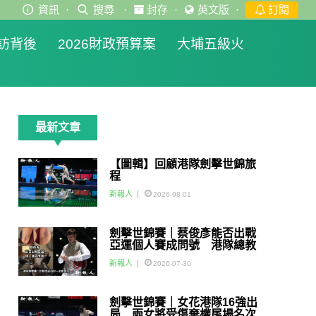
資訊
·
搜尋
·
封存
·
英文版
·
訂閱
訪背後
2026財政預算案
大埔五級火
最新文章
【圖輯】回顧港隊劍擊世錦旅
程
新報人
2026-08-01
劍擊世錦賽｜蔡俊彥能否出戰
亞運個人賽成問號 港隊總教
練：如醫生話可以一定會用佢
新報人
2026-07-30
劍擊世錦賽｜女花港隊16強出
局 兩女將受傷棄權尾場名次