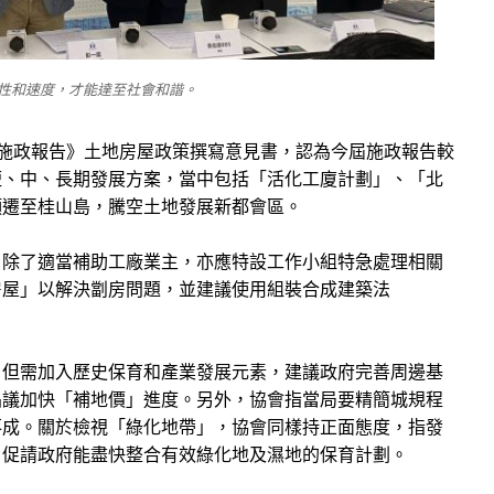
性和速度，才能達至社會和諧。
施政報告》土地房屋政策撰寫意見書，認為今屆施政報告較
短、中、長期發展方案，當中包括「活化工廈計劃」、「北
頭遷至桂山島，騰空土地發展新都會區。
，除了適當補助工廠業主，亦應特設工作小組特急處理相關
房屋」以解決劏房問題，並建議使用組裝合成建築法
，但需加入歷史保育和產業發展元素，建議政府完善周邊基
倡議加快「補地價」進度。另外，協會指當局要精簡城規程
落成。關於檢視「綠化地帶」，協會同樣持正面態度，指發
，促請政府能盡快整合有效綠化地及濕地的保育計劃。