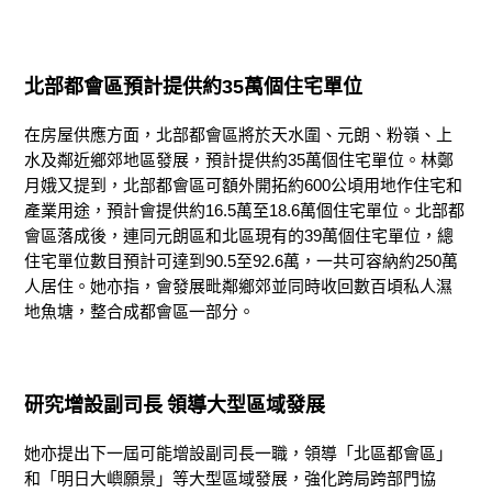
北部都會區預計提供約
35
萬個住宅單位
在房屋供應方面，北部都會區將於天水圍、元朗、粉嶺、上
水及鄰近鄉郊地區發展，預計提供約35萬個住宅單位。林鄭
月娥又提到，北部都會區可額外開拓約600公頃用地作住宅和
產業用途，預計會提供約16.5萬至18.6萬個住宅單位。北部都
會區落成後，連同元朗區和北區現有的39萬個住宅單位，總
住宅單位數目預計可達到90.5至92.6萬，一共可容納約250萬
人居住。她亦指，會發展毗鄰鄉郊並同時收回數百頃私人濕
地魚塘，整合成都會區一部分。
研究增設副司長
領導大型區域發展
她亦提出下一屆可能增設副司長一職，領導「北區都會區」
和「明日大嶼願景」等大型區域發展，強化跨局跨部門協