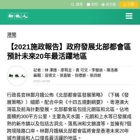
搜尋
·
封存
·
英文版
·
訂閱
港聞
【2021施政報告】政府發展北部都會區
預計未來20年最活躍地區
記者：林 澤鋒、廖珮言、黃 可兒、李駿迪、陳洛蕎
編輯：容倩文、張嘉敏、倪禮碧、張詩朗
2021-10-06
行政長官林鄭月娥公佈《北部都會區發展策略》（下稱《發
展策略》）細節，配合中央《十四五規劃綱要》、粵港澳大
灣區及前海計劃發展。北部都會區包括元朗區和北區，佔地
面積約300平方公里，主要為天水圍、元朗和上水等已發展成
熟的新市鎮以及包括古洞北、落馬洲和文錦渡等，並擁有7個
跨境陸路口岸。林鄭月娥稱北部都會區將會是香港未來20年
城市建設和人口增長最活躍的地區。