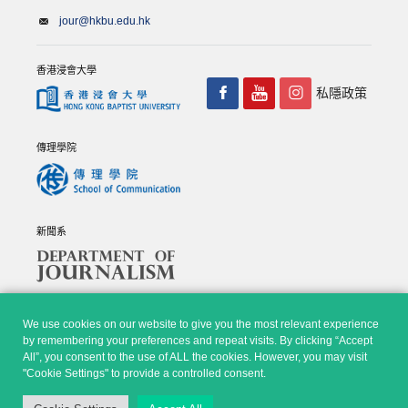
jour@hkbu.edu.hk
香港浸會大學
私隱政策
傳理學院
新聞系
We use cookies on our website to give you the most relevant experience
by remembering your preferences and repeat visits. By clicking “Accept
All”, you consent to the use of ALL the cookies. However, you may visit
© Copyright 2026 - 香港浸會大學傳理學院, 新聞系 |
Privacy
"Cookie Settings" to provide a controlled consent.
Policy
|
Disclaimer
| All rights reserved.