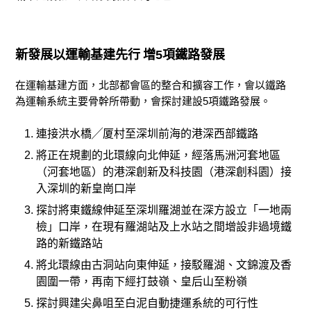
新發展以運輸基建先行
增
5
項鐵路發展
在運輸基建方面，北部都會區的整合和擴容工作，會以鐵路
為運輸系統主要骨幹所帶動，會探討建設5項鐵路發展。
連接洪水橋╱厦村至深圳前海的港深西部鐵路
將正在規劃的北環線向北伸延，經落馬洲河套地區
（河套地區）的港深創新及科技園（港深創科園）接
入深圳的新皇崗口岸
探討將東鐵線伸延至深圳羅湖並在深方設立「一地兩
檢」口岸，在現有羅湖站及上水站之間增設非過境鐵
路的新鐵路站
將北環線由古洞站向東伸延，接駁羅湖、文錦渡及香
園圍一帶，再南下經打鼓嶺、皇后山至粉嶺
探討興建尖鼻咀至白泥自動捷運系統的可行性