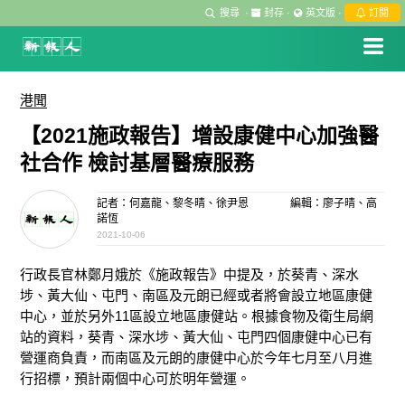
搜尋
·
封存
·
英文版
·
訂閱
港聞
【2021施政報告】增設康健中心加強醫
社合作 檢討基層醫療服務
記者：何嘉龍、黎冬晴、徐尹恩
編輯：廖子晴、高
諾恆
2021-10-06
行政長官林鄭月娥於《施政報告》中提及，於葵青、深水
埗、黃大仙、屯門、南區及元朗已經或者將會設立地區康健
中心，並於另外11區設立地區康健站。根據食物及衛生局網
站的資料，葵青、深水埗、黃大仙、屯門四個康健中心已有
營運商負責，而南區及元朗的康健中心於今年七月至八月進
行招標，預計兩個中心可於明年營運。