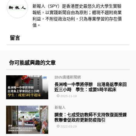
新報人（SPY）是香港歷史最悠久的大學生實驗
報紙，以實踐新聞自由為原則；體現不趨附商業
利益，不附從政治功利，只為專業學習的存在價
值。
留言
你可能感興趣的文章
BNN廣播新聞網
長洲唯一中學將停辦 出港島返學來回
近三小時 學生：或要5時半起床
2025-11-19
新報人
調查：七成受訪教師不支持恢復面授課
教聯會促政府更新防疫指引
2022-03-29