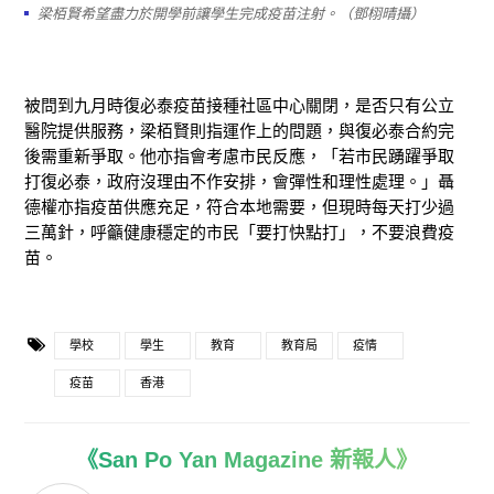
梁栢賢希望盡力於開學前讓學生完成疫苗注射。（鄧栩晴攝）
被問到九月時復必泰疫苗接種社區中心關閉，是否只有公立
醫院提供服務，梁栢賢則指運作上的問題，與復必泰合約完
後需重新爭取。他亦指會考慮市民反應，「若市民踴躍爭取
打復必泰，政府沒理由不作安排，會彈性和理性處理。」聶
德權亦指疫苗供應充足，符合本地需要，但現時每天打少過
三萬針，呼籲健康穩定的市民「要打快點打」，不要浪費疫
苗。
學校
學生
教育
教育局
疫情
疫苗
香港
《San Po Yan Magazine 新報人》