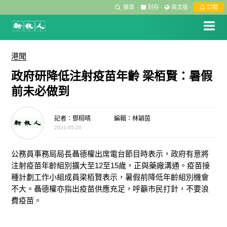
搜尋
·
封存
·
英文版
·
訂閱
港聞
政府研降低注射疫苗年齡 梁栢賢：暑假
前未必做到
記者：鄧栩晴
編輯：林穎茵
2021-05-20
公務員事務局局長聶德權出席電台節目時表示，政府有意將
注射疫苗年齡組別擴大至12至15歲，正與藥廠溝通。疫苗接
種計劃工作小組成員梁栢賢表示，暑假前降低年齡組別機會
不大。聶德權亦指出疫苗供應充足，呼籲
市民
打針，不要浪
費疫苗。