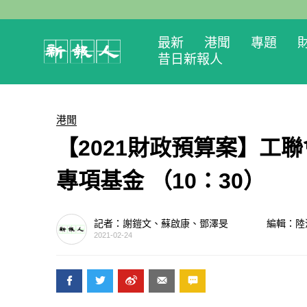
最新
港聞
專題
昔日新報人
港聞
【2021財政預算案】工
專項基金 （10：30）
記者：謝鎧文、蘇啟康、鄧澤旻
編輯：陸
2021-02-24