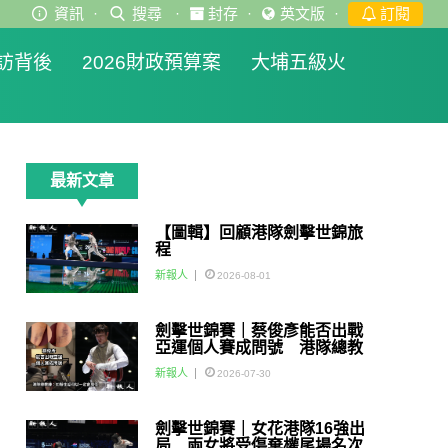
資訊
·
搜尋
·
封存
·
英文版
·
訂閱
訪背後
2026財政預算案
大埔五級火
最新文章
【圖輯】回顧港隊劍擊世錦旅
程
新報人
2026-08-01
劍擊世錦賽｜蔡俊彥能否出戰
亞運個人賽成問號 港隊總教
練：如醫生話可以一定會用佢
新報人
2026-07-30
劍擊世錦賽｜女花港隊16強出
局 兩女將受傷棄權尾場名次