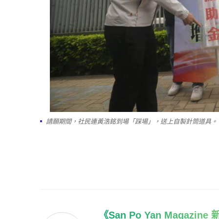
請願期間，社民連黃浩銘到場「踩場」，送上自製針筒道具。
《San Po Yan Magazin