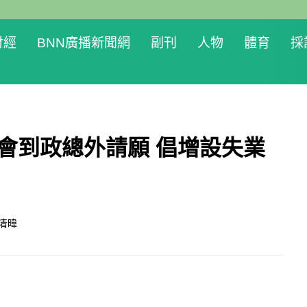
財經
BNN廣播新聞網
副刊
人物
體育
採
聯會到政總外請願 倡增設失業
清暐