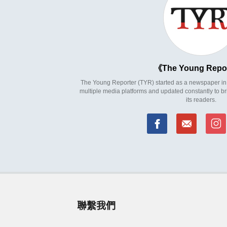
The Young Repo
The Young Reporter (TYR) started as a newspaper in 1
multiple media platforms and updated constantly to br
its readers.
聯繫我們