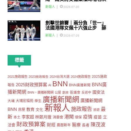
賽
新報人
2026-07-30
劍擊世錦賽｜兩分負「世一」
法國港隊女佩十六強止步 薛
雅齊：我好有信心我哋可以做
新報人
2026-07-29
到世界級嘅Team
標籤
2025施政
2021施政報告
2023施政報告
2024台灣大選
2024施政報告
BNN
2025財政預算案
BNN廣
報告
AI
BNN廣播新聞
播新聞網
國安法
區議會
BNN，廣播新聞網
公屋
劏房
反送中
廣播新聞網
廣播新聞網
大埔
大埔宏福苑
學生
新報人
施政報告
最
BNN
教育
房屋
文化
旅遊
新
港聞
疫情
李家超
疫苗
林鄭月娥
立
本土
消委會
環保
財政預算案
陳茂波
財經
醫療
法會
長者
農曆新年