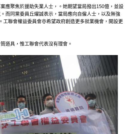
案應聚焦於援助失業人士，。她期望當局撥出150億，並設
境。而同黨委員丘燿誠表示，當局應向自僱人士，以及無強
元津貼。工聯會權益委員會亦希望政府創造更多就業機會，開設更
針筒道具，惟工聯會代表沒有理會。