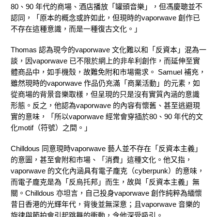
80、90 年代的商場、酒店播放「罐頭音樂」，但馮慶聰並不
認同，「原本的概念或許如此，但現時的vaporwave 創作已
不存在這種意識，而是一種復古文化。」
Thomas 認為現今的vaporwave 文化難以和「反資本」混為一
談，因vaporwave 已不限於網上的非牟利創作，而延伸至實
體商品中，如手機殼，故難免附和市場需求。 Samuel 補充，
雖然現時的vaporwave 作品仍充滿「商業活動」的元素，如
從商場的背景音樂取樣，但呈現的只是沒有實質內涵的意識
形態。反之，他認為vaporwave 的內容有懷舊、甚至逃避現
實的意味，「所以vaporwave 經常會穿插於80、90 年代的文
化motif（符號）之間。」
Chilldous 同意現時vaporwave 藝人並不存在「反資本主義」
的意圖，甚至會附和市場、「消費」這種文化。他又指，
vaporwave 的文化內涵具有電子龐克（cyberpunk）的意味，
而電子龐克是為「反烏托邦」而生，故與「反資本主義」無
關。Chilldous 亦坦言，自己投身vaporwave 創作純粹為緬懷
昔日香港的光輝年代，背後並無深意；且vaporwave 音樂的
旋律與節拍會引起跳舞的衝動，令他深受吸引。