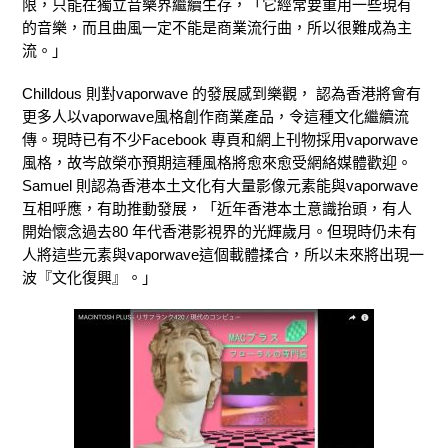
限，只能在獨立音樂界繼續生存，「它經常要重用一些現有
的音樂，而且曲風一定不能是商業流行曲，所以很難成為主
流。」
Chilldous 則對vaporwave 的發展感到樂觀， 認為香港將會有
更多人以vaporwave風格創作商業產品，令這種文化繼續流
傳。現時已有不少Facebook 專頁和網上刊物採用vaporwave
風格，故岑啟榮亦預期這種風格將愈來愈受網絡媒體歡迎。
Samuel 則認為香港本土文化有大量影像元素能與vaporwave
互相呼應，有助推動發展，「近年香港本土意識抬頭，有人
開始懷念過去80 年代香港影視界的光輝歲月。但現時仍未有
人將這些元素與vaporwave這個載體揉合，所以未來將出現一
波『文化復興』。」