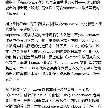
續指，「Vaporwave 很常以東京和香港為素材——現代化的
城市內卻出現（舊式）霓虹燈，符合vaporwave 希望呈現的
『反差』。」
獨立樂隊Fabel 的音樂影片同樣深受vaporwave 文化影響，樂
隊鍵盤手馮慶聰認為
vaporwave 衝擊視覺的圖像風格引人入勝。不少vaporwave
作品亦帶有日本文化元素，馮慶聰解釋，在80、90 年代，日
本被視為科技發達的先進國家，除了是「未來」的象徵，其
文化亦具影響力，故vaporwave 圖像會以日本文字、動漫人
物如美少女戰士等為題材。網上雜誌《Refract》以研究次文
化為主，編輯Thomas（化名）指，vaporwave 文化起源於歐
美國家，而80、90 年代的歐美青年深受日本文化影響，故懷
緬過去時會將日本文化加入創作，成為現今vaporwave 的元
素之一。
除了圖像，Vaporwave 風格亦可呈現於音樂上。同為
《Refract》編輯的Samuel（ 化名） 解釋，Vaporwave 音樂
會將流行曲放慢、調低音調，以模仿舊式商場及酒店升降機
會播放的爵士樂。本地vaporwave 藝人Chilldous（ 化名） 亦