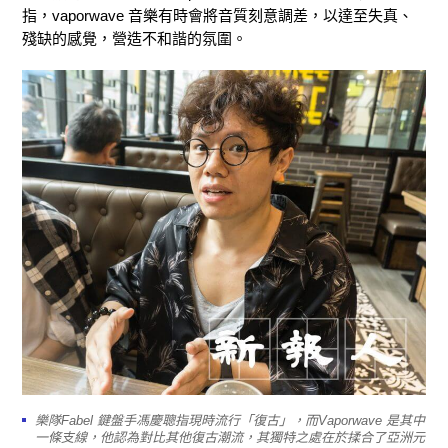
指，vaporwave 音樂有時會將音質刻意調差，以達至失真、
殘缺的感覺，營造不和諧的氛圍。
樂隊Fabel 鍵盤手馮慶聰指現時流行「復古」，而Vaporwave 是其中
一條支線，他認為對比其他復古潮流，其獨特之處在於揉合了亞洲元