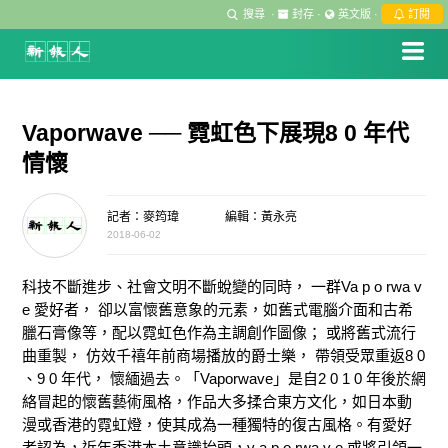
搜尋
·
封存
·
英文版
·
訂閱
Vaporwave ── 霓虹色下展現8 0 年代
情懷
記者：麥筠瑋
編輯：黃永亮
2018-06-02
科技不斷進步、社會文明不斷蛻變的同時， 一群Va p o rwa v
e 愛好者， 卻以富懷舊意象的元素，如舊式電腦介面和古希
臘石膏像等，配以霓虹色作為主調創作圖像； 或將舊式流行
曲重製， 仿效千禧年前商場播放的爵士樂， 帶領受眾重返8 0
、9 0 年代， 懷緬過去。「Vaporwave」是自2 0 1 0 年後於網
絡冒起的懷舊藝術風格，作品大多揉合東方文化，如日本動
漫或香港的霓虹燈，使其成為一種獨特的復古風格。有愛好
者認為，近年香港本土意識抬頭，v a p o rwa v e 或將引領一