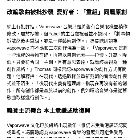
改編歌曲被批抄襲 愛好者：「重組」同屬原創
網上有批評指，Vaporwave 音樂只是將舊有音樂取樣並稍作
修改，屬於抄襲。但Fabel 的主音盧祝君並不認同，「將事物
拆散然後再重組，亦是一種藝術創作。」馮慶聰則認為
vaporwave 亦不應和二次創作混為一談，「Vaporwave 是將
一些現成的事物剪碎，再輔以自創元素——拉慢、升高、降
低。只要符合同一主調，且有意思表達，就應該被視為一種
創作風格。」Thomas 同樣否認vaporwave 的創作方式有問
題，他解釋指，在現代，透過取樣並重新剪輯的音樂創作模
式並不陌生，「後現代主義有種理論，指現在再沒有新的創
作，所有創作都是基於以前的創作，例如嘻哈音樂亦是從舊
歌曲取樣進行創作。」
難登主流舞台 本土意識或助復興
Vaporwave 文化已於網絡出現數年，惟仍未受香港廣泛認同
或重視。馮慶聰認為Vaporwave 音樂的發展無可避免受局