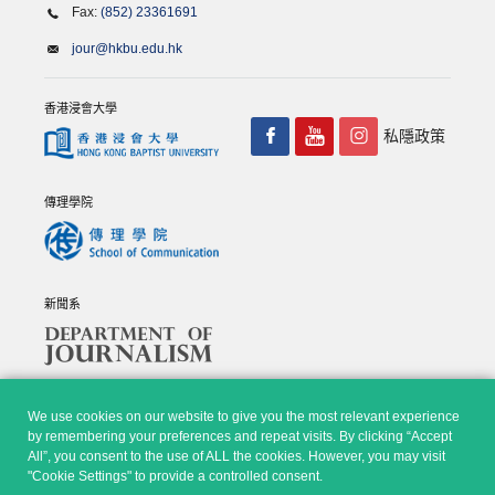
Fax:
(852) 23361691
jour@hkbu.edu.hk
香港浸會大學
私隱政策
傳理學院
新聞系
We use cookies on our website to give you the most relevant experience
by remembering your preferences and repeat visits. By clicking “Accept
All”, you consent to the use of ALL the cookies. However, you may visit
© Copyright 2026 - 香港浸會大學傳理學院, 新聞系 |
Privacy
"Cookie Settings" to provide a controlled consent.
Policy
|
Disclaimer
| All rights reserved.