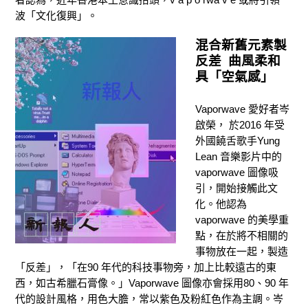
波「文化復興」。
混合新舊元素製
反差 曲風柔和
具「空氣感」
Vaporwave 愛好者岑
啟榮， 於2016 年受
外國饒舌歌手Yung
Lean 音樂影片中的
vaporwave 圖像吸
引，開始接觸此文
化。他認為
vaporwave 的美學重
點，在於將不相關的
事物放在一起，製造
「反差」，「在90 年代的科技事物旁，加上比較遠古的東
西，如古希臘石膏像。」Vaporwave 圖像亦會採用80、90 年
代的設計風格，用色大膽，常以紫色及粉紅色作為主調。岑