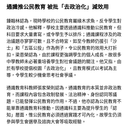
通識推公民教育 被批「去政治化」減效用
鍾翰林認為，現時學校的公民教育屬緣木求魚，反令學生對
政治冷感。他解釋，學校主要透過通識科推動公民教育，但
科目要求大量書寫，或令學生予以排斥；通識課程涉及的政
治議題亦寥寥可數，且不合時宜，如至今教師仍援引「沙
士」和「五區公投」作為例子，令公民教育的效用大打折
扣。梁恩榮認為，由於課程更強調學生的個人成長，故很多
中學教師未必著重培養學生對社會議題的關注。他又指，由
於有學校提倡校園「去政治化」，且教育模式以考試為主
導，令學生較少機會思考社會爭議。
通識教育科教師張家榮則認為，通識教育的本質並非政治教
育，而課程內容包含政制發展、法治精神、身份認同等議
題，已能發揮公民教育的作用。不過，他亦認為公民教育不
能單靠通識教育科推動，因通識科主要為提升學生的「認
知」層面，惟公民教育必須透過實踐才可內化，故學生仍須
參與學生會選舉及諮詢大會等吸取經驗。