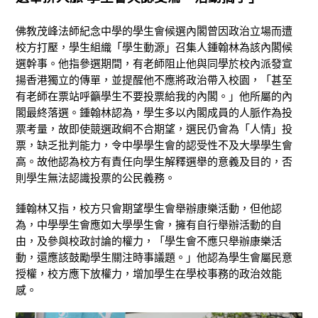
佛教茂峰法師紀念中學的學生會候選內閣曾因政治立場而遭
校方打壓，學生組織「學生動源」召集人鍾翰林為該內閣候
選幹事。他指參選期間，有老師阻止他與同學於校內派發宣
揚香港獨立的傳單，並提醒他不應將政治帶入校園，「甚至
有老師在票站呼籲學生不要投票給我的內閣。」他所屬的內
閣最終落選。鍾翰林認為，學生多以內閣成員的人脈作為投
票考量，故即使競選政綱不合期望，選民仍會為「人情」投
票，缺乏批判能力，令中學學生會的認受性不及大學學生會
高。故他認為校方有責任向學生解釋選舉的意義及目的，否
則學生無法認識投票的公民義務。
鍾翰林又指，校方只會期望學生會舉辦康樂活動，但他認
為，中學學生會應如大學學生會，擁有自行舉辦活動的自
由，及參與校政討論的權力，「學生會不應只舉辦康樂活
動，還應該鼓勵學生關注時事議題。」他認為學生會屬民意
授權，校方應下放權力，增加學生在學校事務的政治效能
感。