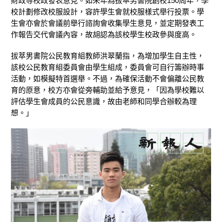
財政等校政發表意見。如來年為拔萃男書院創校150周年，學
校計劃修改校服設計，容許學生會就校服樣式舉行投票。學
生會亦會於會議前舉行諮詢會收集學生意見，並定期發表工
作報告交代會議內容，故胡認為該校學生校政參與度高。
拔萃男書院公民教育組教師洪翠蘭指，為增加學生自主性，
該校公民教育組委員會由學生組成，委員會可自行籌辦時事
活動，如模擬特首選舉。不過，為確保活動不會偏離公民教
育的原意，校方亦會從旁輔助並給予意見，「因為學校難以
評估學生會成員的公民意識，故由老師和同學合辦較為理
想。」