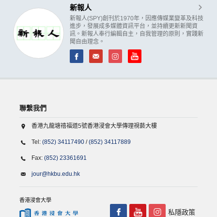
新報人
新報人(SPY)創刊於1970年，因應傳媒業變革及科技
進步，發展成多媒體資訊平台，並持續更新新聞資
訊。新報人奉行編輯自主，自我管理的原則，實踐新
聞自由理念。
聯繫我們
香港九龍塘禧福道5號香港浸會大學傳理視藝大樓
Tel:
(852) 34117490
/
(852) 34117889
Fax:
(852) 23361691
jour@hkbu.edu.hk
香港浸會大學
私隱政策