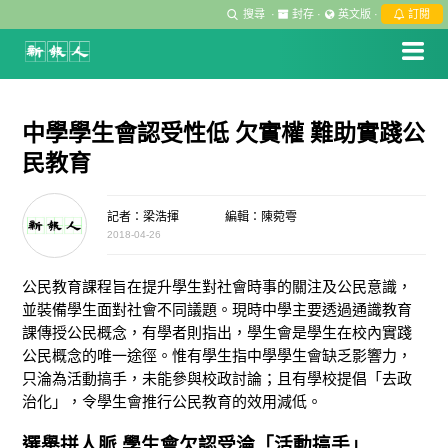
搜尋
·
封存
·
英文版
·
訂閱
中學學生會認受性低 欠實權 難助實踐公
民教育
記者：梁浩揮
編輯：陳菀雩
2018-04-26
公民教育課程旨在提升學生對社會時事的關注及公民意識，
並裝備學生面對社會不同議題。現時中學主要透過通識教育
課傳授公民概念，有學者則指出，學生會是學生在校內實踐
公民概念的唯一途徑。惟有學生指中學學生會缺乏影響力，
只淪為活動搞手，未能參與校政討論；且有學校提倡「去政
治化」，令學生會推行公民教育的效用減低。
選舉拼人脈 學生會欠認受淪「活動搞手」