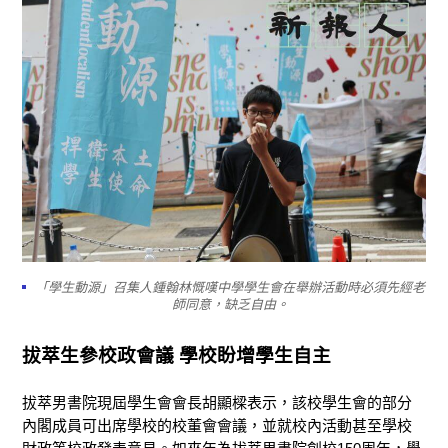
「學生動源」召集人鍾翰林慨嘆中學學生會在舉辦活動時必須先經老
師同意，缺乏自由。
拔萃生參校政會議 學校盼增學生自主
拔萃男書院現屆學生會會長胡顯樑表示，該校學生會的部分
內閣成員可出席學校的校董會會議，並就校內活動甚至學校