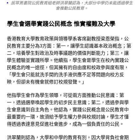
拔萃男書院公民教育組老師洪翠蘭認為，大部分中學仍未能透過學生
會推動公民教育。
學生會選舉實踐公民概念 惟實權難及大學
香港教育大學教育政策與領導學系客席副教授梁恩榮指，公
民教育主要分為3方面：第一，讓學生認識基本政治概念；第
二，培養學生對政治及時事議題的價值判斷能力；第三，讓
學生體驗並實踐所學。他續指，學生會是學生在校內實踐公
民概念的唯一途徑，但其擁有的自由度和校政參與度有限，
「學生會只能就洗手間的洗手液供應不足等問題向校方反
映，但卻未有機會就修訂校規發聲。」
他指學生會作為學生領導，可從兩方面推動公民意識：第
一，透過選舉喚起學生的初步民主意識；第二，透過參與學
生會意識到自主角色。他認為，實踐公民概念是公民教育中
最重要的一環，故須給予學生權力參與校規討論，學生才懂
得透過表達意見促進社會進步，成為一個負責任的公民。
洪翠蘭則認為，大學和中學的教育有別，因大學背負社會期