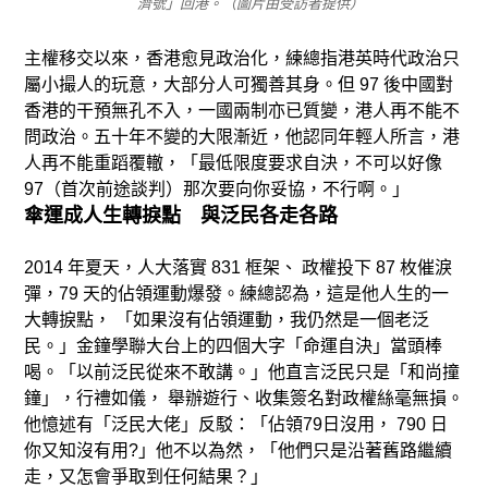
濟號」回港。（圖片由受訪者提供）
主權移交以來，香港愈見政治化，練總指港英時代政治只
屬小撮人的玩意，大部分人可獨善其身。但 97 後中國對
香港的干預無孔不入，一國兩制亦已質變，港人再不能不
問政治。五十年不變的大限漸近，他認同年輕人所言，港
人再不能重蹈覆轍，「最低限度要求自決，不可以好像
97（首次前途談判）那次要向你妥協，不行啊。」
傘運成人生轉捩點 與泛民各走各路
2014 年夏天，人大落實 831 框架、 政權投下 87 枚催淚
彈，79 天的佔領運動爆發。練總認為，這是他人生的一
大轉捩點， 「如果沒有佔領運動，我仍然是一個老泛
民。」金鐘學聯大台上的四個大字「命運自決」當頭棒
喝。「以前泛民從來不敢講。」他直言泛民只是「和尚撞
鐘」，行禮如儀， 舉辦遊行、收集簽名對政權絲毫無損。
他憶述有「泛民大佬」反駁：「佔領79日沒用， 790 日
你又知沒有用?」他不以為然，「他們只是沿著舊路繼續
走，又怎會爭取到任何結果？」