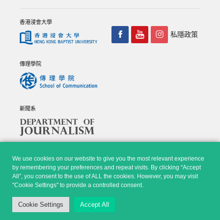
香港浸會大學
私隱政策
傳理學院
新聞系
We use cookies on our website to give you the most relevant experience
by remembering your preferences and repeat visits. By clicking “Accept
All”, you consent to the use of ALL the cookies. However, you may visit
© Copyright 2026 - 香港浸會大學傳理學院, 新聞系 |
Privacy
"Cookie Settings" to provide a controlled consent.
Policy
|
Disclaimer
| All rights reserved.
Cookie Settings
Accept All