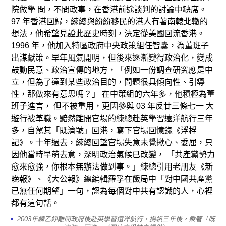
院做學 問，不問政事，在香港前途談判的討論中缺席。
97 年香港回歸，練總與紛紛移民的港人有著南轅北轍的
想法，他希望見證此歷史時刻，決定從美國回流香港。
1996 年，他加入特區政府中央政策組任智囊，為董班子
出謀獻策。早年風氣開明，但後來逐漸變得政治化，變成
鼓動民意、政治宣傳的地方，「例如一份調查研究應是中
立，但為了達到某些政治目的，問題很具傾向性、引導
性，那做來有意思嗎？」 在中策組的六年多，他積極為董
班子進言， 但不被重用，更因參與 03 年反廿三條七一 大
遊行被革職。黯然離開官場的練總赴英學習遠洋航行三年
多，自駕其「既濟號」回港，寫下官場回憶錄《浮桴
記》。十年過去，練總回望官場失意未覺揪心、委屈，只
因他當時早萌去意，深明政治氣候已改變， 「共產黨勢力
愈來愈強，你根本無辦法做到事。」練總引用老朋友《新
晚報》、《大公報》總編輯羅孚在飯局中「對中國共產黨
已無任何期望」一句，認為每個對中共有認識的人，心裡
都有這句話。
2003年練乙錚離開政府後赴英學習遠洋航行，揚帆三年後，乘著「既