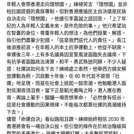
年輕人會帶香港走向理想國。」練總笑言 「理想國」並非
柏拉圖提倡的貴族專制，但對香港應循民主自決還是民族
自決走向「理想國」，他援引李嘉誠之語回答，「上了年
紀的人為年輕人定義未來，是件危險的事。」他只希望站
在智囊的身位，尊重年輕人的想法，為他們授業、解惑，
指引他們盡量少犯錯，「這是我們這代人的責任。」長江
後浪推前浪，在年輕人的本土抗爭運動上，他從不缺席。
傘運後三年，上有多名議員因宣誓風波面臨失去議席，下
有抗爭者面臨政治清算，和平、勇武殊途同歸，不少人疑
惑：社運該如何走下去？練總處之泰然，他舉西方婦女解
放運動為例，沉寂數十年後，在 80 年代並不是很「社
運」地呈現，而是在社會上掀起一鼓思潮。他勉勵港人面
對低潮毋須沮喪，當下正是韜光養晦之時，港人應在教
育、輿論上著手，醞釀一場思想革命，「必然會有低谷，
這是社會運動的因果規律，不能每次都靠社運的高潮維持
下去。」
儘管「命運自決」看似路阻且躋，練總始終相信 2030 年
香港將會有一場自決公投。但引發的條件在於統治階級與
群眾的矛盾激化、 政權大規模打壓、大多數民眾抵制，