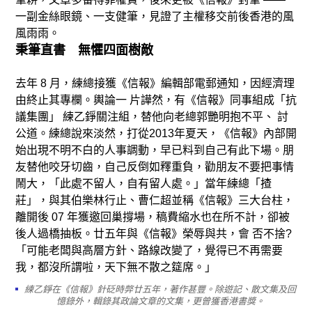
一副金絲眼鏡、一支健筆，見證了主權移交前後香港的風
風雨雨。
秉筆直書 無懼四面樹敵
去年 8 月，練總接獲《信報》編輯部電郵通知，因經濟理
由終止其專欄。輿論一 片譁然，有《信報》同事組成「抗
議集團」 練乙錚關注組，替他向老總郭艷明抱不平、 討
公道。練總說來淡然，打從2013年夏天，《信報》內部開
始出現不明不白的人事調動，早已料到自己有此下場。朋
友替他咬牙切齒，自己反倒如釋重負，勸朋友不要把事情
鬧大，「此處不留人，自有留人處。」當年練總「揸
莊」，與其伯樂林行止、曹仁超並稱《信報》三大台柱，
離開後 07 年獲邀回巢撐場，稿費縮水也在所不計，卻被
後人過橋抽板。廿五年與《信報》榮辱與共，會 否不捨?
「可能老闆與高層方針、路線改變了，覺得已不再需要
我，都沒所謂啦，天下無不散之筵席。」
練乙錚在《信報》針砭時弊廿五年，著作甚豐。除遊記、散文集及回
憶錄外，輯錄其政論文章的文集，更曾獲香港書獎。