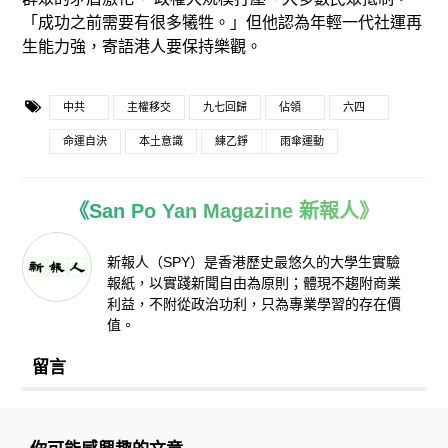
「成功之前需要有很多犧牲。」但他認為年輕一代社運再
生能力強，寄語港人要保持樂觀。
中共
主權移交
九七回歸
佔領
六四
命運自決
本土意識
練乙錚
雨傘運動
《San Po Yan Magazine 新報人》
新報人（SPY）是香港歷史最悠久的大學生實驗
報紙，以實踐新聞自由為原則；體現不趨附商業
利益，不附從政治功利，只為專業學習的存在價
值。
留言