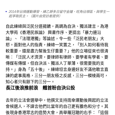
2014年佔領運動爆發，練乙錚多日留守金鐘、旺角佔領區，與學生一
起爭取民主。（圖片由受訪者提供）
自此練總與泛民分道揚鑣，高調為自決、獨派建言，為港
大學苑《香港民族論》 興書作序、更提出「暴力邊沿
論」、「法理港獨」等論述，令一些「泛民老朋友」大
怒。面對他人的指責，練總一笑置之，「別人如何看待我
較重要，還是盡力幫後生仔重要？」他的立場從來也很清
晰：「泛民人才濟濟，要律師有律師、要學者有學者、要
傳媒有傳媒，但自決派、獨派人丁單薄，很需要我的支
持。」身為「五十後」，練總坦言身邊好友不滿他敢言直
諫的處事風格，三分一朋友極之反感，三分一模棱兩可，
知心者只有餘下的三分一。
長江後浪推前浪 翹首盼自決公投
去年的立法會選舉中，他撰文支持雨傘運動後興起的立法
會候選人，不諱言他們比當年的自己更有膽色和分寸。其
後現身香港眾志的造勢大會，高舉羅冠聰的右手：「這個