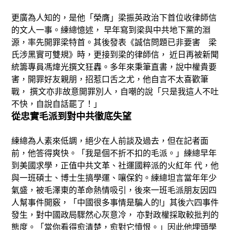
更廣為人知的，是他「榮膺」梁振英政治下首位收律師信
的文人一事。練總憶述， 早年寫到梁與中共地下黨的淵
源，率先開罪梁特首。其後發表《誠信問題已非要害 梁
氏涉黑實可雙規》時，更接到梁的律師信， 近日再被新聞
統籌專員馮煒光撰文狂轟。多年來秉筆直書，說中權貴要
害，開罪好友親朋，招惹口舌之尤，他自言不太喜歡筆
戰， 撰文亦非故意開罪別人，自嘲的說「只是我這人不吐
不快，自說自話罷了！」
從忠實毛派到對中共徹底失望
練總為人素來低調，絕少在人前談及過去，但在記者面
前，他答得爽快。「我是個不折不扣的毛派。」練總早年
到美國求學，正值中共文革、社運國粹派的火紅年 代，他
與一班碩士、博士生搞學運、嚷保釣。練總坦言當年年少
氣盛，被毛澤東的革命熱情吸引，後來一班毛派朋友因四
人幫事件開竅，「中國很多事情是騙人的!」其後六四事件
發生，對中國政局驟然心灰意冷， 亦對政權採取較批判的
態度。「當你看得愈清楚，愈對它憤恨。」因此他埋頭學