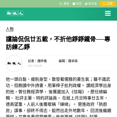
搜尋
·
封存
·
英文版
·
訂閱
人物
讜論侃侃廿五載，不折他錚錚鐵骨──專
訪練乙錚
記者：鍾梓儀
編輯：鍾卓瑜
2017-06-26
他一頭白髮、瘦削身型，散發著儒雅的書生氣；雖不識武
功，但飽讀中外詩書，用筆桿子批判政權。 讀經濟學出身
的他，曾任教經濟學， 後獲邀加入《信報》，歷任總編
輯、 社評主筆、特約評論員， 在紙上月旦時事廿五年，
德高望重，人前人後獲敬稱「練總」。 曾進政府「熱廚
房」謀事，卻終不得志，毅然出走外地數年， 回流後繼續
筆耕，文章多番得罪權貴，後來更被《信報》封筆 ——