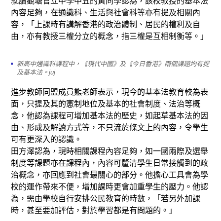
就讀觀塘官立中學中五的黃同學認為，該校教授的基本法
內容足夠，在通識科、生活與社會科等亦有提及相關內
容，「上課時有講解香港的政治體制、居民的權利及自
由，亦有教授三權分立的概念，指三權是互相制衡等。」
新高中通識科課程中，《現代中國》及《今日香港》兩個課題均有提
及基本法。juj
進步教師同盟成員熊老師表示，現今的基本法教育較為表
面，只提及其的憲制地位及基本的社會制度、法治等概
念，他認為課程可增加基本法的歷史，如起草基本法的因
由、形成及解讀方式等，不只流於條文上的內容，令學生
可有更深入的認識。
田方澤認為，現時相關課程內容足夠，如一國兩際及選舉
制度等課題亦在課程內，內容可釐清學生日常接觸到的政
治概念，亦回應到社會最關心的部分。他擔心工具會為學
校的運作帶來不便，增加課時更會加重學生的壓力。他認
為，需由學校自行安排公民教育的時數，「若另外加課
時，甚至要加評估，對於學習都是有問題的。」