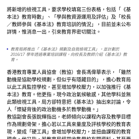
將新增的檢視工具，要求學校填寫三份表格，包括「《基
本法》教育時數」、「學與教資源運用及評估」及「校長
／教師參與《基本法》教育培訓的情況」，目前並未公布
詳情，惟消息一出，引來教育界密切關注。
教育局將推出「《基本法》規劃及自我檢視工具」，並計劃於
2016/17 學年透過專業培訓課程，向校長及教師介紹《基本法》教
育。
香港教育專業人員協會（教協）會長馮偉華表示，「雖然
動機是協助學校規劃，但似乎有隱藏目的」，擔心教育局
以此工具監控學校，甚至增加學校壓力，以加強推行《基
本法》教育。他更指，現今政治氣候敏感，其他學科並無
此類檢視工具，局方卻特意把《基本法》抽出來討論，令
人「懷疑背後的政治動機多於教學動機。」
教協副會長張銳輝指出，老師傾向以課程內容及教學目標
作為規劃骨架，擔心若以工具來量度及評核學校的教育表
現，變成「硬工具」會增加學校壓力，並扭曲課程的教育