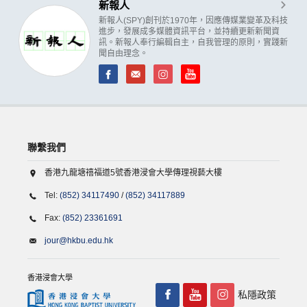
新報人
新報人(SPY)創刊於1970年，因應傳媒業變革及科技
進步，發展成多媒體資訊平台，並持續更新新聞資
訊。新報人奉行編輯自主，自我管理的原則，實踐新
聞自由理念。
聯繫我們
香港九龍塘禧福道5號香港浸會大學傳理視藝大樓
Tel:
(852) 34117490
/
(852) 34117889
Fax:
(852) 23361691
jour@hkbu.edu.hk
香港浸會大學
私隱政策