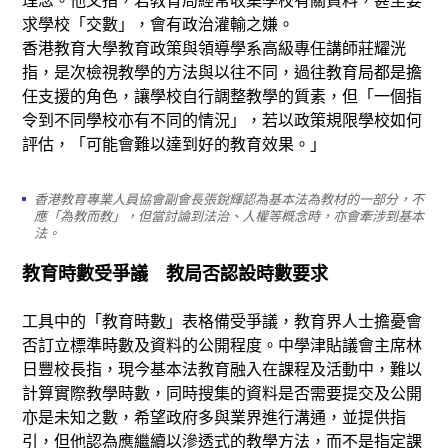
理念。他又指，若教育局經常收集學校有關資料，甚至要
求學校「交數」，會有政治灌輸之嫌。
香港教育大學教育政策與領導學系高級專任講師莊耀洸
指，是次檢視教學的方法與以往不同，過往教育局都是擔
任支援的角色，讓學校自行調整教學的質素，但「一個指
令到不同學校亦有不同的情況」，若以政策規限學校如何
評估，「可能會難以達到好的教育效果。」
香港教育專業人員協會副會長張銳輝認為基本法為教材的一部分，不
應「為教而教」，但當討論到法治、人權等概念時，亦會牽涉到基本
法。
教育時數受爭議 教局否認設時數要求
工具中的「教育時數」表格備受爭議，教育界人士擔憂會
否訂立標準時數及資料的公開程度。中學津貼議會主席林
日豐校長指，現今基本法教育融入在課程及活動中，難以
計算實際教學時數，同時搜集的資料是否需要提交及公開
亦是未知之數，希望政府多與業界進行溝通，並提供指
引，但他認為應繼續以滲透式的教學方法，而不是指定課