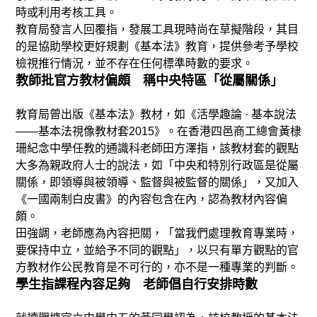
時或利用考核工具。
教育局發言人回覆指，發展工具現時尚在草擬階段，其目
的是協助學校更好規劃《基本法》教育，提供參考予學校
檢視推行情況，並不存在任何標準時數的要求。
教師批官方教材偏頗 稱中央特區「從屬關係」
教育局曾出版《基本法》教材，如《活學趣論 · 基本說法
——基本法視像教材套2015》。在香港四邑商工總會黃棣
珊紀念中學任教的通識科老師田方澤指，該教材套的觀點
大多為親政府人士的說法，如「中央和特別行政區是從屬
關係，即領導與被領導、監督與被監督的關係」，又加入
《一國兩制白皮書》的內容包含在內，認為教材內容偏
頗。
田強調，老師應為內容把關，「當我們處理教育專業時，
要保持中立，並給予不同的觀點」，以只有單方觀點的官
方教材作公民教育是不可行的，亦不是一種專業的判斷。
學生指課程內容足夠 老師倡自行安排時數