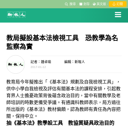
搜尋
·
封存
·
英文版
·
訂閱
教局擬設基本法檢視工具 恐教學為名
監察為實
記者：鍾卓瑜
編輯：新報人
2017-01-12
教育局今年擬推出「《基本法》規劃及自我檢視工具」，
供中小學自我檢視及評估有關基本法的課程安排，引起教
育界人士擔憂政策背後蘊含政治目的，當中有關教學及老
師培訓的時數更備受爭議。有通識科教師表示，局方過往
所出版的《基本法》教材偏頗，認為教師有責任為內容把
關，保持中立。
抽《基本法》教學設工具 教協質疑具政治目的