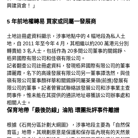
興建貨倉！ 」
5 年前地權轉易 買家或同屬一發展商
土地註冊處資料顯示，涉事地點中的 4 幅地段為私人土
地，自 2011 年至今年 4 月，其相繼以約200 萬港元分別
轉賣給 3 名人士，包括作為 20多間公司董事的關錫錚、
栢昇國際有限公司和佳嶺有限公司。
記者翻查公司註冊處資料，發現栢昇國際有限公司的董事
譚麗霞，名下的高達發展有限公司另一董事譚浩然，與佳
嶺有限公司董事顏祥華和關錫錚同屬茶果嶺(前進)發展有
限公司的董事。記者曾嘗試聯絡該發展公司和涉事業主查
問事件，惟未能在其提供的通訊地址尋獲該公司辦事處和
相關人士。
保育地帶「最後防線」淪陷 環團批評事件離譜
根據《石崗分區計劃大綱圖》，涉事地段主要為「自然保
育區」地帶，其規劃原意是保護和保存區內現有的天然景