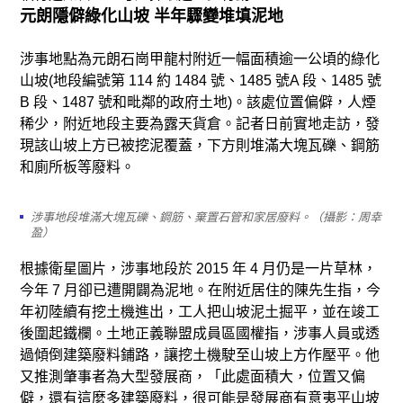
元朗隱僻綠化山坡 半年驟變堆填泥地
涉事地點為元朗石崗甲龍村附近一幅面積逾一公頃的綠化
山坡(地段編號第 114 約 1484 號、1485 號A 段、1485 號
B 段、1487 號和毗鄰的政府土地)。該處位置偏僻，人煙
稀少，附近地段主要為露天貨倉。記者日前實地走訪，發
現該山坡上方已被挖泥覆蓋，下方則堆滿大塊瓦礫、鋼筋
和廁所板等廢料。
涉事地段堆滿大塊瓦礫、鋼筋、棄置石管和家居廢料。（攝影：周幸
盈）
根據衛星圖片，涉事地段於 2015 年 4 月仍是一片草林，
今年 7 月卻已遭開闢為泥地。在附近居住的陳先生指，今
年初陸續有挖土機進出，工人把山坡泥土掘平，並在竣工
後圍起鐵欄。土地正義聯盟成員區國權指，涉事人員或透
過傾倒建築廢料鋪路，讓挖土機駛至山坡上方作壓平。他
又推測肇事者為大型發展商，「此處面積大，位置又偏
僻，還有這麼多建築廢料，很可能是發展商有意夷平山坡