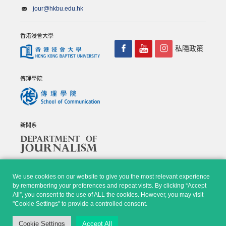
jour@hkbu.edu.hk
香港浸會大學
私隱政策
傳理學院
新聞系
We use cookies on our website to give you the most relevant experience
by remembering your preferences and repeat visits. By clicking “Accept
All”, you consent to the use of ALL the cookies. However, you may visit
© Copyright 2026 - 香港浸會大學傳理學院, 新聞系 |
Privacy
"Cookie Settings" to provide a controlled consent.
Policy
|
Disclaimer
| All rights reserved.
Cookie Settings
Accept All