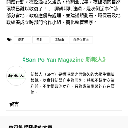
開始行動，檢控過程又漫長，待調查完畢，被破壞的自然
環境已難以收復了！ 」 譚凱邦則強調，是次倒泥事件涉
部分官地，政府應優先處理，並建議規劃署、環保署及地
政總署成立跨部門合作小組，簡化執管程序。
倒泥
元朗
泥頭山
自然保育區
《San Po Yan Magazine 新報人》
新報人（SPY）是香港歷史最悠久的大學生實驗
報紙，以實踐新聞自由為原則；體現不趨附商業
利益，不附從政治功利，只為專業學習的存在價
值。
留言
你可能感興趣的文章