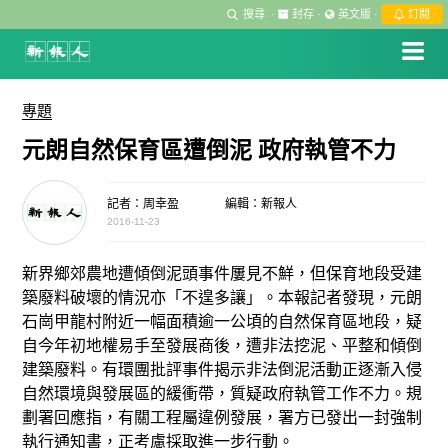
搜尋
·
封存
·
英文版
·
訂閱
專題
元朗自然保育區遭倒泥 政府執管不力
記者：周幸盈
編輯：新報人
2016-11-23
新界鄉郊農地遭傾倒泥頭事件屢見不鮮，但保育地段受建
築廢料破壞的情況亦「不遑多讓」。本報記者發現，元朗
石崗甲龍村附近一幅面積逾一公頃的自然保育區地段，疑
自今年初地權易手至發展商後，遭非法挖泥、平整和傾倒
建築廢料。有環團批評事件揭示非法倒泥活動正逐漸入侵
自然環境與發展區的緩衝帶，質疑政府執管工作不力。規
劃署回應指，有關工程屬違例發展，署方已發出一封強制
執行通知書，正考慮採取進一步行動。