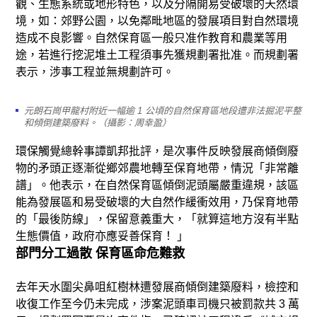
觀、生態系統或地形特色，以及分隔開易受破壞的天然環
境，如：郊野公園，以免鄰毗地區的發展項目對自然環境
造成不良影響。自然保育區一般只准作教育和農業等用
途，若進行挖泥堆土工程須事先獲規劃署批准。而規劃署
表示，涉事工程並無規劃許可。
元朗石崗甲龍村附近一幅逾 1 公頃的自然保育區地段遭非法掘泥平整
和傾倒建築廢料。（攝影：周幸盈）
環保觸覺總幹事譚凱邦批評，是次事件反映發展商傾倒廢
物的矛頭正逐漸從鄉郊農地轉至保育地帶，情況「非常離
譜」。他表示，在自然保育區傾倒泥頭屬嚴重違規，該區
能為發展區和易受破壞的大自然作緩衝效用，乃保育地帶
的「最後防線」，保留意義重大，「就算這地方沒有半點
生態價值，政府亦應妥善保育！ 」
部門分工過散 保育區命危難救
去年天水圍尖鼻咀紅樹林遭發展商傾倒建築廢料，檢控和
收復工作至今仍未完成，涉案泥頭車司機只被罰款共 3 萬