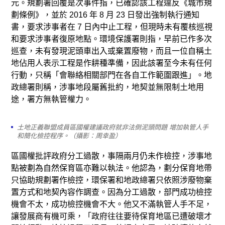
元。規劃署回覆是次事件指，已確認該工程違反《城市規
劃條例》，並於 2016 年 8 月 23 日發出強制執行通知
書，要求涉事者在 7 日內中止工程，但現時未有覆核巡視
和要求涉事者復原地點。環境保護署則指，早前已作多次
巡查，未有發現泥頭車出入或棄置廢物，而且一位自稱土
地佔用人表示工程是作耕種準備，因此該署至今未有任何
行動，只稱「會聯絡相關部門在各自工作範圍跟進」。地
政總署則稱，涉事地段屬舊批約，地契並無限制土地用
途，署方無執管權力。
土地正義聯盟成員區國權建議政府就非法倒泥頭問題 增加執管人手
和簡化檢控程序。（攝影：周幸盈）
區國權批評政府分工過散，事隔兩月仍未作檢控，涉事地
點被劃為自然保育區亦難以執法。他認為，劃分保育地帶
只協助規劃署作檢控，環保署和地政總署只依照涉廢物棄
置方式和地契內容作調查。因為分工過散，部門成功檢控
機會不太，成功檢控機會不大。他又不滿執管人手不足，
讓發展商有機可乘，「政府往往要待保育地區已遭破壞才