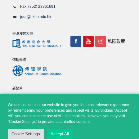
Fax:
(852) 23361691
jour@hkbu.edu.hk
香港浸會大學
私隱政策
傳理學院
新聞系
We use cookies on our website to give you the most relevant experience
by remembering your preferences and repeat visits. By clicking “Accept
All”, you consent to the use of ALL the cookies. However, you may visit
"Cookie Settings" to provide a controlled consent.
© Copyright 2026 - 香港浸會大學傳理學院, 新聞系 |
Privacy
Cookie Settings
Accept All