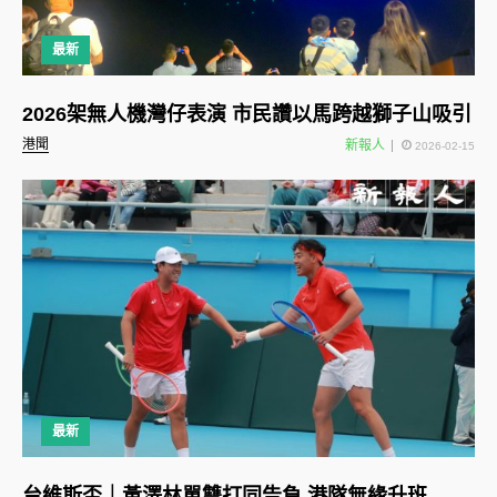
最新
2026架無人機灣仔表演 市民讚以馬跨越獅子山吸引
港聞
新報人
2026-02-15
最新
台維斯盃｜黃澤林單雙打同告負 港隊無緣升班