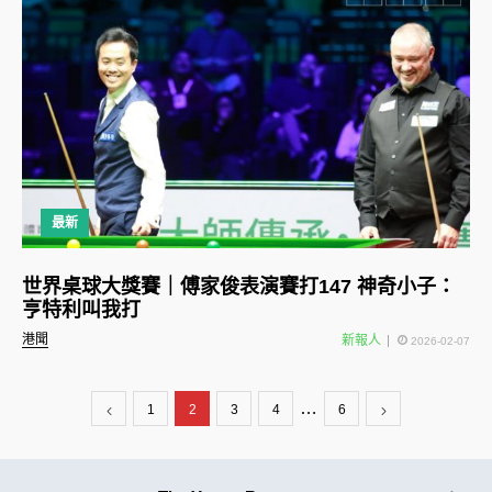
最新
世界桌球大獎賽｜傅家俊表演賽打147 神奇小子：
亨特利叫我打
港聞
新報人
2026-02-07
…
1
2
3
4
6