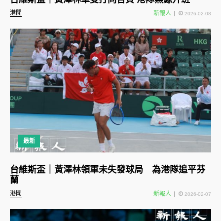
港聞
新報人
2026-02-08
最新
台維斯盃｜黃澤林領軍未失發球局 為港隊追平芬
蘭
港聞
新報人
2026-02-07