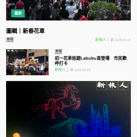
最新
圖輯｜新春花車
港聞
新報人
2026-02-18
港聞
初一花車巡遊Labubu首登場 市民歡
呼打卡
新報人
2026-02-18