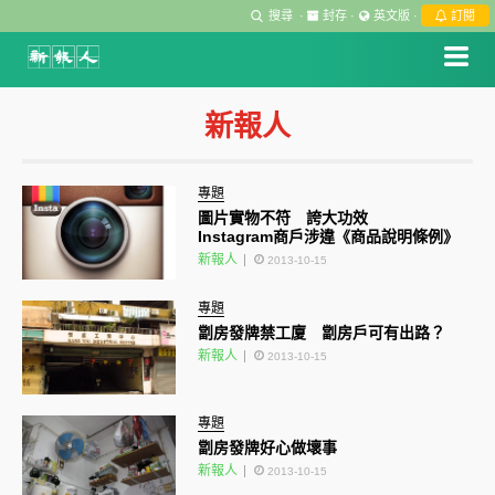
搜尋
·
封存
·
英文版
·
訂閱
新報人
專題
圖片實物不符 誇大功效
Instagram商戶涉違《商品說明條例》
新報人
2013-10-15
專題
劏房發牌禁工廈 劏房戶可有出路？
新報人
2013-10-15
專題
劏房發牌好心做壞事
新報人
2013-10-15