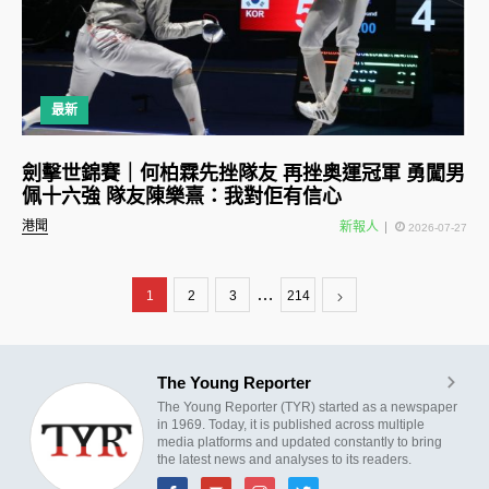
最新
劍擊世錦賽｜何柏霖先挫隊友 再挫奥運冠軍 勇闖男
佩十六強 隊友陳樂熹：我對佢有信心
港聞
新報人
2026-07-27
…
1
2
3
214
The Young Reporter
The Young Reporter (TYR) started as a newspaper
in 1969. Today, it is published across multiple
media platforms and updated constantly to bring
the latest news and analyses to its readers.