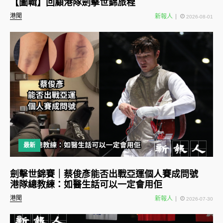
【圖輯】回顧港隊劍擊世錦旅程
港聞
新報人
2026-08-01
最新
劍擊世錦賽｜蔡俊彥能否出戰亞運個人賽成問號
港隊總教練：如醫生話可以一定會用佢
港聞
新報人
2026-07-30