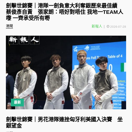
劍擊世錦賽｜港隊一劍負意大利奪銀歷來最佳績
蔡俊彥自責 張家朗：唔好對唔住 我地一TEAM人
嚟 一齊承受所有嘢
港聞
新報人
2026-07-28
最新
劍擊世錦賽｜男花港隊連挫匈牙利美國入決賽 坐
銀望金