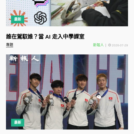
最新
誰在駕馭誰？當 AI 走入中學課室
專題
新報人
2026-07-29
最新