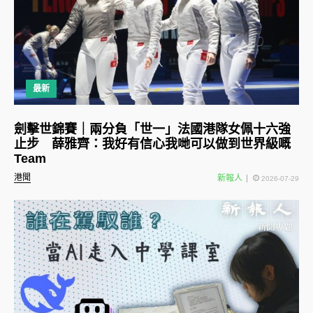
最新
劍擊世錦賽｜兩分負「世一」法國港隊女佩十六強
止步 薛雅齊：我好有信心我哋可以做到世界級嘅
Team
港聞
新報人
2026-07-29