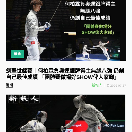
最新
劍擊世錦賽｜何柏霖負奥運銀牌得主無緣八強 仍創
自己最佳成績 「團體賽做場好SHOW俾大家睇」
港聞
新報人
2026-07-27