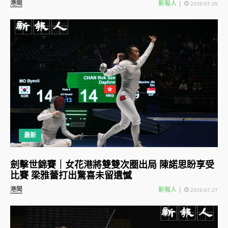
港聞
新報人
2026-07-28
最新
劍擊世錦賽｜女花港將雙雙次圈出局 陳諾思盼享受
比賽 梁雅蕾打出驚喜未留遺憾
港聞
新報人
2026-07-27