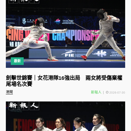
最新
劍擊世錦賽｜女花港隊16強出局 兩女將受傷棄權
尾場名次賽
港聞
新報人
2026-07-30