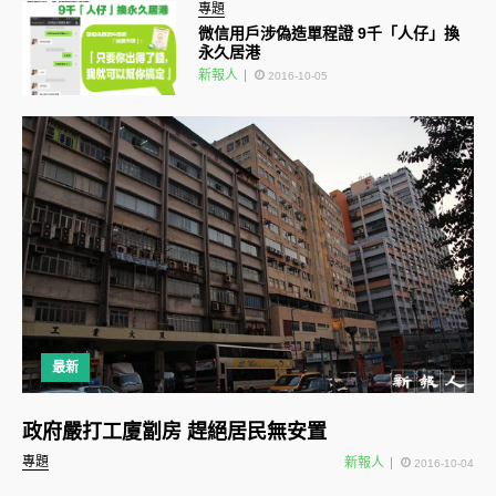
專題
微信用戶涉偽造單程證 9千「人仔」換
永久居港
新報人
2016-10-05
最新
政府嚴打工廈劏房 趕絕居民無安置
專題
新報人
2016-10-04