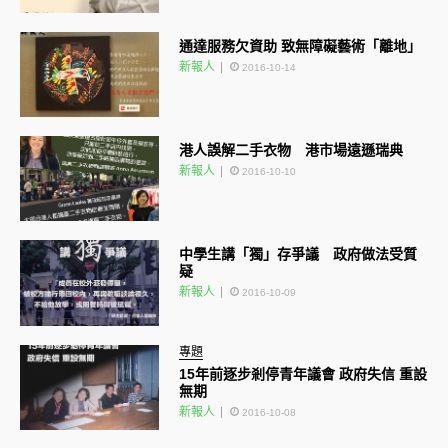
通達服務欠資助 致無障礙藝術「離地」
新報人
2016-10-14
港人誤解二手衣物 港市場遠遜瑞典
新報人
2016-10-10
中學生講「獨」存爭議 政府做法受質
疑
新報人
2016-10-09
專題
15年前逐步剎停青年議會 政府失信 重設
無期
新報人
2016-10-08