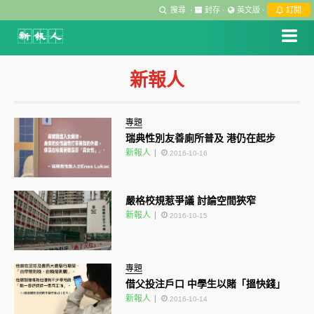
搜尋
·
封存
·
英文版
·
訂閱
新報人
專題
瑞典性別友善廁所普及 港仍在起步
新報人
2016-10-16
嚴格校規惹爭議 討論空間狹窄
新報人
2016-10-15
專題
借父投注戶口 中學生以賭「搵快錢」
新報人
2016-10-14