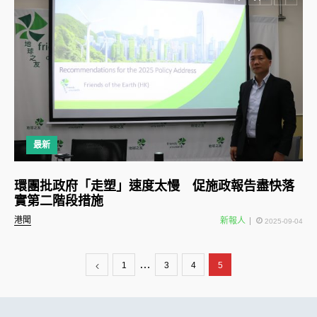
最新
環團批政府「走塑」速度太慢 促施政報告盡快落
實第二階段措施
港聞
新報人
2025-09-04
…
1
3
4
5