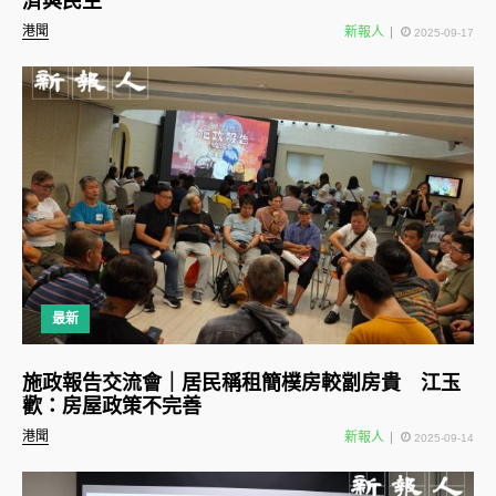
濟與民生
港聞
新報人
2025-09-17
最新
施政報告交流會｜居民稱租簡樸房較劏房貴 江玉
歡：房屋政策不完善
港聞
新報人
2025-09-14