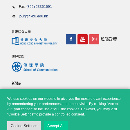
Fax:
(852) 23361691
jour@hkbu.edu.hk
香港浸會大學
私隱政策
傳理學院
新聞系
We use cookies on our website to give you the most relevant experience
by remembering your preferences and repeat visits. By clicking “Accept
All”, you consent to the use of ALL the cookies. However, you may visit
"Cookie Settings" to provide a controlled consent.
© Copyright 2026 - 香港浸會大學傳理學院, 新聞系 |
Privacy
Cookie Settings
Accept All