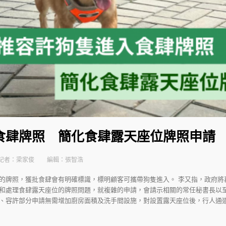
食肆牌照 簡化食肆露天座位牌照申請
記者：梁家俊
編輯：張智浩
的牌照，獲批食肆會有明確標識，標明顧客可攜帶狗隻進入。 李又指，政府將
和處理食肆露天座位的牌照問題，就複雜的申請，會請示相關的常任秘書長以
、容許部分申請無需增加廚房面積及洗手間設施，對設置露天座位後，行人通道剩