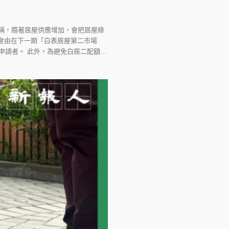
稱，隨著居屋供應增加，會把居屋綠
委會由在下一期「白表居屋第二市場
請者。 此外，為避免白居二配額...