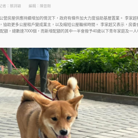
記者：蔡詩穎
編輯：陳晉剛
公營房屋供應持續增加的情況下，政府有條件加大力度協助基層置業。 李家超
0:50，協助更多公屋租戶變成業主，以及縮短公屋輪候時間。 李家超又表示，房
個配額，總數達7000個，而新增配額的其中一半會撥予40歲以下青年家庭及一人申