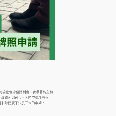
再簡化食肆發牌制度，食環署將主動
至政務司副司長。同時亦會精簡程
餘闊度不少於三米的申請，一...