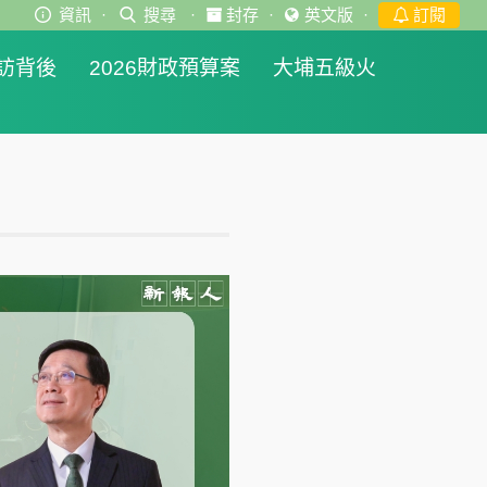
資訊
·
搜尋
·
封存
·
英文版
·
訂閱
訪背後
2026財政預算案
大埔五級火