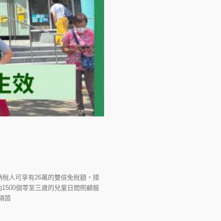
稅人可享有26萬的雙倍免稅額，措
約1500個零至三歲的兒童日間照顧服
穎茵