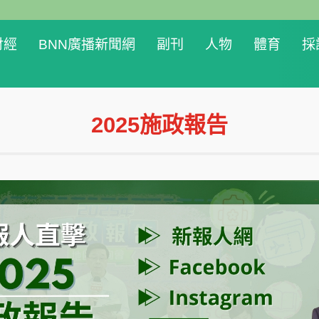
財經
BNN廣播新聞網
副刊
人物
體育
採
2025施政報告