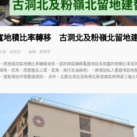
寬地積比率轉移 古洞北及粉嶺北留
記者：徐佩欣
編輯：葉晞琝
，將放寬同區地積比率轉移安排，容許跨區轉移重建項目未用盡的地積比率至
頭角、旺角、西營盤及上環、荃灣、灣仔及油麻地），將增加私人重建項目地
，望能增加市場重建誘因。 另外，北都古洞北及粉嶺北新發展區將預留三幅土地