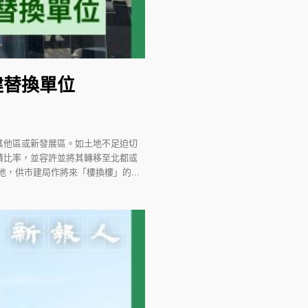
地建替換單位
其他區或新發展區。如土地不足迫切
積比率，並容許並將其轉移至北都或
，供市建局作將來「樓換樓」的...