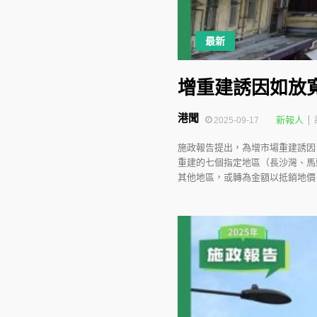
最新
增重建誘因如放
港聞
新報人
2025-09-17
施政報告提出，為增市場重建誘因
重建的七個指定地區（長沙灣、馬
其他地區，或轉為金額以抵銷地價