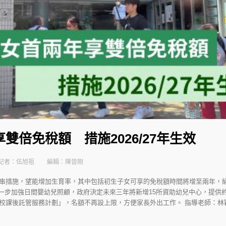
雙倍免稅額 措施2026/27年生效
記者：伍旭祖
編輯：陳晉剛
串措施，望能增加生育率，其中包括初生子女可享的免稅額時間將增至兩年，納
 為進一步加強日間嬰幼兒照顧，政府決定未來三年將新增15所資助幼兒中心，提供
校課後託管服務計劃」，名額不再設上限，方便家長外出工作。 指導老師：林