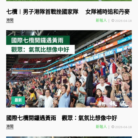
七欖︱男子港隊首戰挫國家隊 女隊補時追和丹麥
港聞
新報人
2026-04-18
最新
國際七欖開鑼遇黃雨 觀眾：氣氛比想像中好
港聞
新報人
2026-04-18