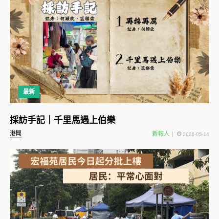
最新
採訪手記｜千里馬遇上伯樂
港聞
新報人
2026-05-14