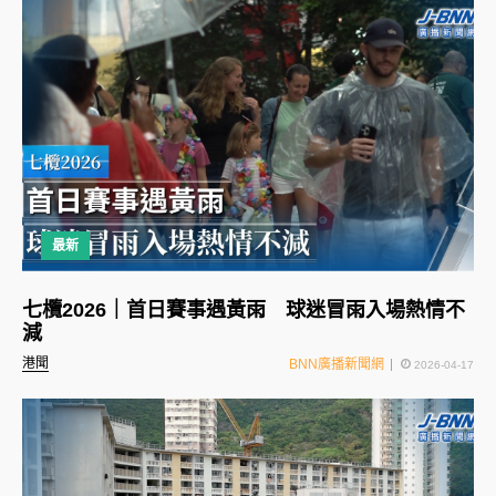
最新
七欖2026｜首日賽事遇黃雨 球迷冒雨入場熱情不
減
港聞
BNN廣播新聞網
2026-04-17