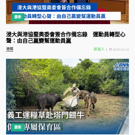
最新
浸大與港協暨奧委會簽合作備忘錄 運動員轉型心
聲：由自己贏變幫運動員贏
港聞
新報人
2026-04-13
最新