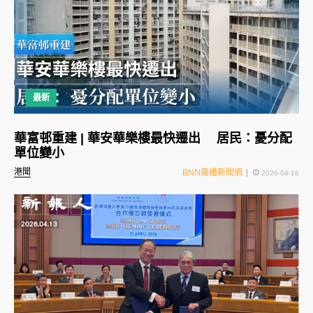
最新
華富邨重建 | 華安華樂樓最快遷出 居民：憂分配
單位變小
港聞
BNN廣播新聞網
2026-04-16