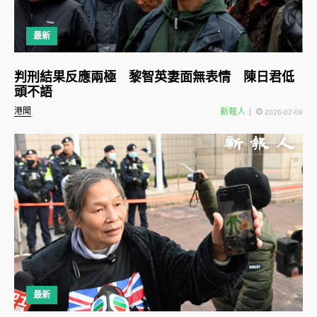
最新
判刑結果反應兩極 黎智英妻面無表情 陳日君低
頭不語
港聞
新報人
2026-02-09
最新