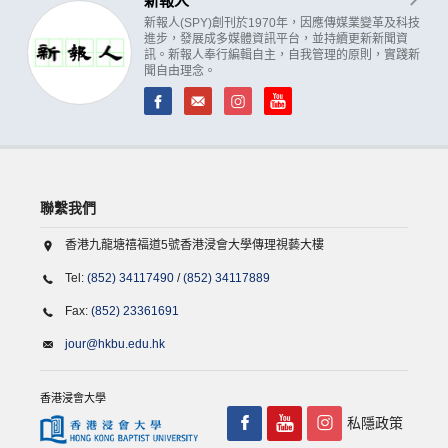
新報人
新報人(SPY)創刊於1970年，因應傳媒業變革及科技
進步，發展成多媒體資訊平台，並持續更新新聞資
訊。新報人奉行編輯自主，自我管理的原則，實踐新
聞自由理念。
聯繫我們
香港九龍塘禧福道5號香港浸會大學傳理視藝大樓
Tel:
(852) 34117490
/
(852) 34117889
Fax:
(852) 23361691
jour@hkbu.edu.hk
香港浸會大學
私隱政策