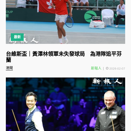
最新
台維斯盃｜黃澤林領軍未失發球局 為港隊追平芬
蘭
港聞
新報人
2026-02-07