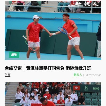
最新
台維斯盃｜黃澤林單雙打同告負 港隊無緣升班
港聞
新報人
2026-02-08