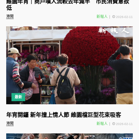
維園年宵｜商戶嘆人流較去年減半 市民消費意欲
低
港聞
新報人
2026-02-11
最新
年宵開鑼 新年撞上情人節 維園檔巨型花束吸客
港聞
新報人
2026-02-11