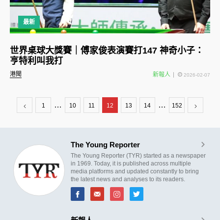
最新
世界桌球大獎賽｜傅家俊表演賽打147 神奇小子：
亨特利叫我打
港聞
新報人
2026-02-07
…
…
1
10
11
12
13
14
152
The Young Reporter
The Young Reporter (TYR) started as a newspaper
in 1969. Today, it is published across multiple
media platforms and updated constantly to bring
the latest news and analyses to its readers.