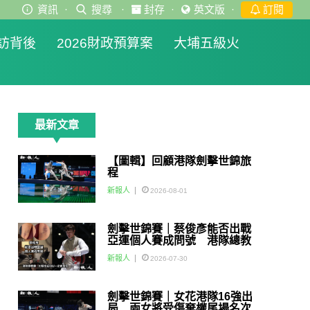
資訊
·
搜尋
·
封存
·
英文版
·
訂閱
訪背後
2026財政預算案
大埔五級火
最新文章
【圖輯】回顧港隊劍擊世錦旅
程
新報人
2026-08-01
劍擊世錦賽｜蔡俊彥能否出戰
亞運個人賽成問號 港隊總教
練：如醫生話可以一定會用佢
新報人
2026-07-30
劍擊世錦賽｜女花港隊16強出
局 兩女將受傷棄權尾場名次