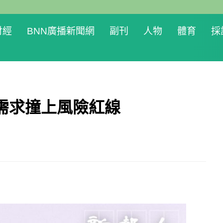
財經
BNN廣播新聞網
副刊
人物
體育
採
需求撞上風險紅線