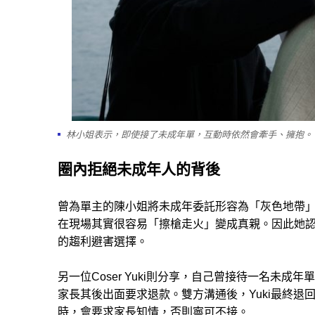
林小姐表示，即使接了未成年單，互動時依然會牽手、擁抱。
圈內拒絕未成年人的背後
曾為單主的陳小姐將未成年委託形容為「灰色地帶
在現場其實很容易「擦槍走火」變成真親。因此她認為
的趨利避害選擇。
另一位Coser Yuki則分享，自己曾接待一名未
家長其後出面要求退款。雙方溝通後，Yuki最終
時，會要求家長知情，否則寧可不接。