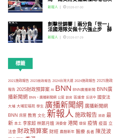
賽
新報人
2026-07-30
劍擊世錦賽｜兩分負「世一」
法國港隊女佩十六強止步 薛
雅齊：我好有信心我哋可以做
新報人
2026-07-29
到世界級嘅Team
標籤
2025施政
2021施政報告
2023施政報告
2024台灣大選
2024施政報告
BNN
2025財政預算案
BNN廣
報告
AI
BNN廣播新聞
播新聞網
國安法
區議會
BNN，廣播新聞網
公屋
劏房
反送中
廣播新聞網
廣播新聞網
大埔
大埔宏福苑
學生
新報人
施政報告
最
BNN
教育
房屋
文化
旅遊
新
港聞
疫情
李家超
疫苗
林鄭月娥
立
本土
消委會
環保
財政預算案
陳茂波
財經
醫療
法會
長者
農曆新年