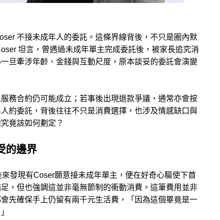
oser 不接未成年人的委託。這條界線背後，不只是圈內默
oser 坦言，曾遇過未成年單主完成委託後，被家長追究消
心一旦牽涉年齡、金錢與互動尺度，原本談妥的委託會演變
上服務合約仍可能成立；若事後出現退款爭議，通常亦會按
年人約委託，背後往往不只是消費選擇，也涉及情感缺口與
線究竟該如何劃定？
受的邊界
來發現有Coser願意接未成年單主，便在好奇心驅使下首
滿足，但也強調這並非毫無節制的衝動消費。這筆費用並非
都會先確保手上仍留有兩千元生活費，「因為這個畢竟是一
。」