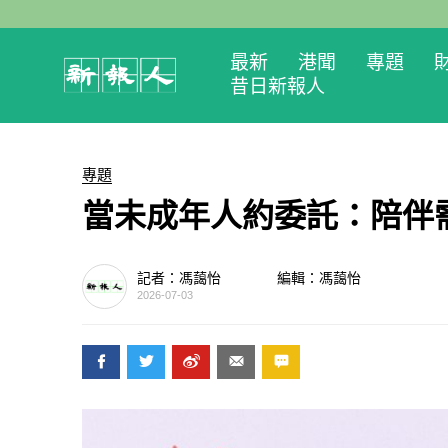
最新
港聞
專題
昔日新報人
專題
當未成年人約委託：陪伴
記者：馮藹怡
編輯：馮藹怡
2026-07-03