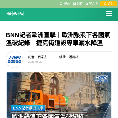
搜尋
·
封存
·
英文版
·
訂閱
BNN記者歐洲直擊｜歐洲熱浪下各國氣
溫破紀錄 捷克街道設專車灑水降溫
記者：張家杰
編輯：潘蔚林
2026-06-29