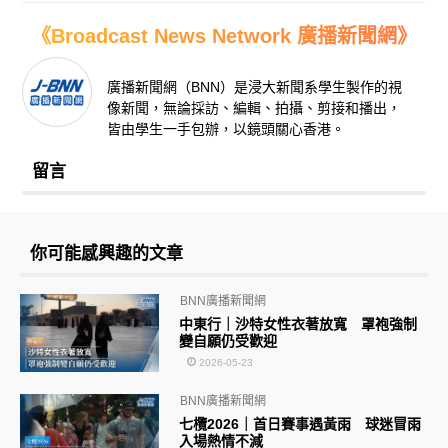
《Broadcast News Network 廣播新聞網》
廣播新聞網（BNN）是浸大新聞系學生製作的視
像新聞，無論採訪、編輯、拍攝、剪接和播出，
皆由學生一手包辦，以鏡頭關心香港。
留言
你可能感興趣的文章
BNN廣播新聞網
中東行｜沙特女性衣著放寬 罩袍強制
變自願仍受歡迎
2026-05-23
BNN廣播新聞網
七欖2026｜首日賽事遇黃雨 球迷冒雨
入場熱情不減