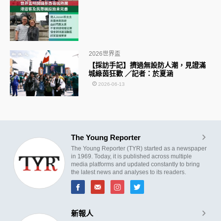
2026世界盃
【採訪手記】擠過無設防人潮，見證滿
城綠茵狂歡 ／記者：於夏涵
2026-06-13
The Young Reporter
The Young Reporter (TYR) started as a newspaper
in 1969. Today, it is published across multiple
media platforms and updated constantly to bring
the latest news and analyses to its readers.
新報人