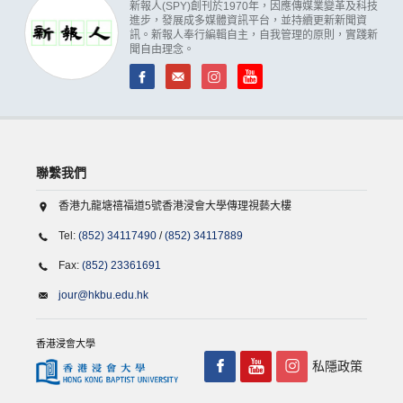
新報人(SPY)創刊於1970年，因應傳媒業變革及科技
進步，發展成多媒體資訊平台，並持續更新新聞資
訊。新報人奉行編輯自主，自我管理的原則，實踐新
聞自由理念。
聯繫我們
香港九龍塘禧福道5號香港浸會大學傳理視藝大樓
Tel:
(852) 34117490
/
(852) 34117889
Fax:
(852) 23361691
jour@hkbu.edu.hk
香港浸會大學
私隱政策