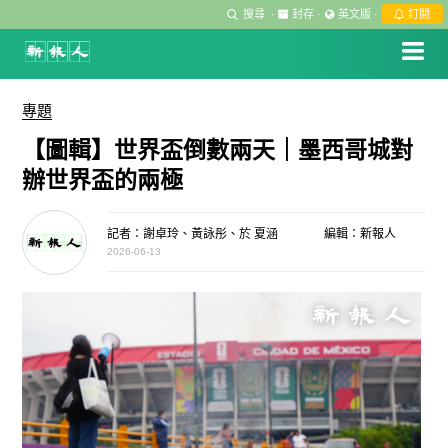
搜尋
·
封存
·
英文版
·
訂閱
專題
【圖輯】世界盃倒數兩天｜墨西哥城對
辦世界盃的兩極
記者：謝卓玲、黃詠彤、於 夏涵
編輯：新報人
2026-06-13