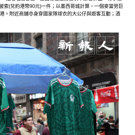
披索(兌約港幣90元)一件；以墨西哥城計算，一個麥當勞巨
於香港。附近商鋪亦身穿國家隊球衣的大公仔與遊客互動；酒