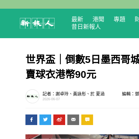
最新
港聞
專題
昔日新報人
世界盃｜倒數5日墨西哥
賣球衣港幣90元
記者：謝卓玲、黃詠彤、於 夏涵
編輯：
2026-06-07