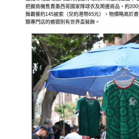
把握商機售賣墨西哥國家隊球衣及周邊商品，約200
舞霸餐約145披索（兌約港幣65元），物價略高
類專門店的櫥窗則有世界盃裝飾。