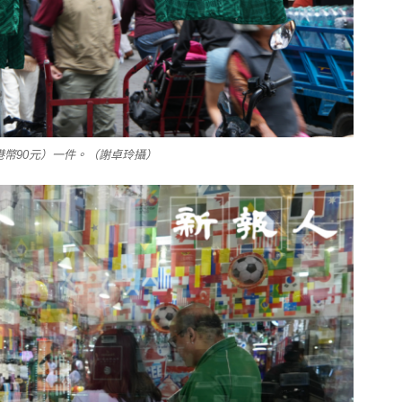
港幣90元）一件。（謝卓玲攝）