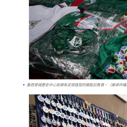
墨西哥城歷史中心街頭有足球造型的鎖匙扣售買。（謝卓玲攝