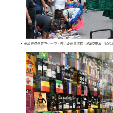
墨西哥城歷史中心一帶，有小販售賣球衣，約200彼索（兌約