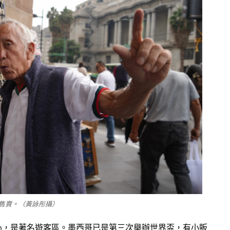
售賣。（黃詠彤攝）
心，是著名遊客區。墨西哥已是第三次舉辦世界盃，有小販