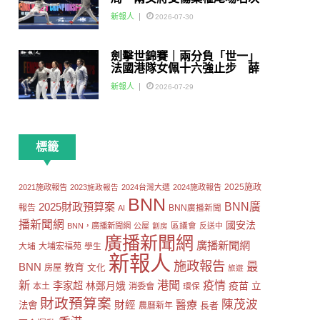
賽
新報人
2026-07-30
劍擊世錦賽｜兩分負「世一」
法國港隊女佩十六強止步 薛
雅齊：我好有信心我哋可以做
新報人
2026-07-29
到世界級嘅Team
標籤
2025施政
2021施政報告
2023施政報告
2024台灣大選
2024施政報告
BNN
2025財政預算案
BNN廣
報告
AI
BNN廣播新聞
播新聞網
國安法
區議會
BNN，廣播新聞網
公屋
劏房
反送中
廣播新聞網
廣播新聞網
大埔
大埔宏福苑
學生
新報人
施政報告
最
BNN
教育
房屋
文化
旅遊
新
港聞
疫情
李家超
疫苗
林鄭月娥
立
本土
消委會
環保
財政預算案
陳茂波
財經
醫療
法會
長者
農曆新年