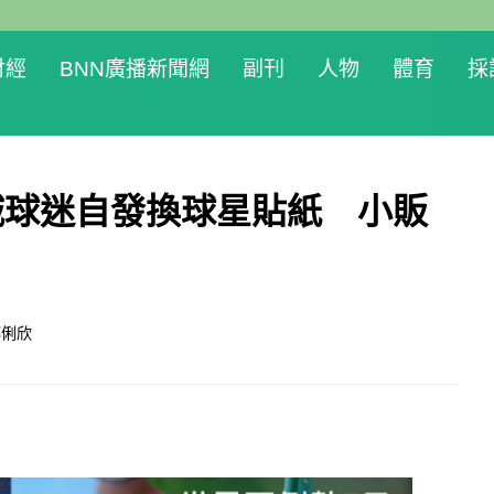
財經
BNN廣播新聞網
副刊
人物
體育
採
城球迷自發換球星貼紙 小販
鄧俐欣