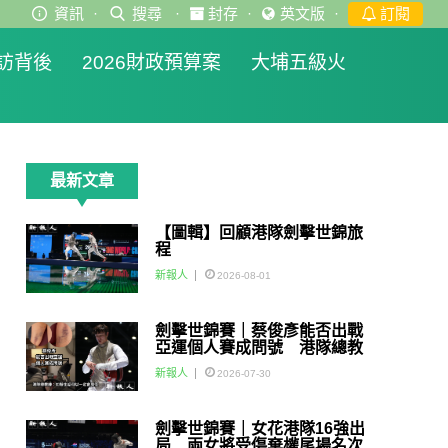
資訊
·
搜尋
·
封存
·
英文版
·
訂閱
訪背後
2026財政預算案
大埔五級火
最新文章
【圖輯】回顧港隊劍擊世錦旅
程
新報人
2026-08-01
劍擊世錦賽｜蔡俊彥能否出戰
亞運個人賽成問號 港隊總教
練：如醫生話可以一定會用佢
新報人
2026-07-30
劍擊世錦賽｜女花港隊16強出
局 兩女將受傷棄權尾場名次