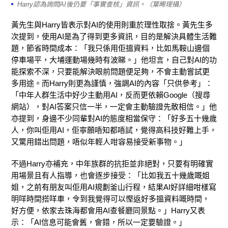
Harry認為詢問AI後仍要「事實查核」資訊。（葉晞琝攝）
黃先生與Harry皆表示對AI的使用則重於理性取捨。黃先生多
次提到，使用AI是為了得到更多資訊，目的是解決具體生活難
題，節省時間成本：「我只係用佢搵資料，比如馬鞍山邊個
停車場平，大埔運動場幾時有波睇。」他坦言，自己對AI的功
能探索不深，只要能解決眼前問題便足夠，不會主動嘗試更
多用途。而Harry則更為謹慎，強調AI的內容「只供參考」：
「中年人群生活中好少主動用AI，反而更依賴Google（搜尋
網站），對AI答案只信一半，一定會主動驗證先敢相信。」他
亦提到，身邊不少同輩對AI的態度相當保守：「好多五十幾歲
人，你叫佢用AI，佢寧願唔知都唔試，覺得高科技好難上手，
又驚用錯出問題，唔似年輕人咁容易接受新事物。」
不過Harry亦補充，中年族群的抗拒並非絕對，只要有明確實
用場景且有人指導，也會逐步接受：「比如我五十幾歲嘅姐
姐，之前有朋友叫佢用AI規劃釜山行程，結果AI好詳細咁樣寫
明咩時間搭咩車，令到我覺得可以慳返好多搵資料嘅時間，
好方便，依家去珠海都會用AI查餐廳同景點。」Harry又表
示：「AI信息可能會舊，會錯，所以一定要驗證。」