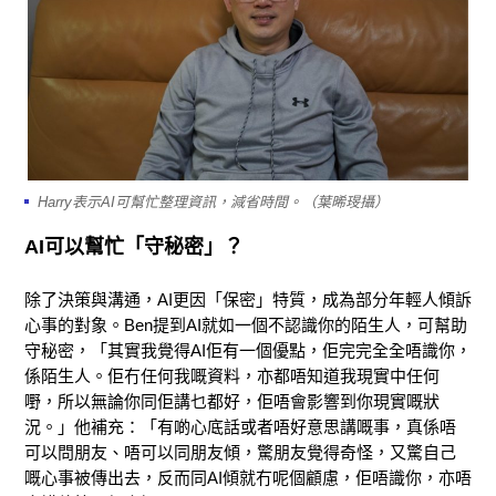
Harry表示AI可幫忙整理資訊，減省時間。（葉晞琝攝）
AI
可以幫忙「守秘密」？
除了決策與溝通，AI更因「保密」特質，成為部分年輕人傾訴
心事的對象。Ben提到AI就如一個不認識你的陌生人，可幫助
守秘密，「其實我覺得AI佢有一個優點，佢完完全全唔識你，
係陌生人。佢冇任何我嘅資料，亦都唔知道我現實中任何
嘢，所以無論你同佢講乜都好，佢唔會影響到你現實嘅狀
況。」他補充：「有啲心底話或者唔好意思講嘅事，真係唔
可以問朋友、唔可以同朋友傾，驚朋友覺得奇怪，又驚自己
嘅心事被傳出去，反而同AI傾就冇呢個顧慮，佢唔識你，亦唔