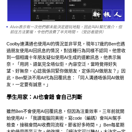
Alvin表示有一次他們都未能決定遊玩地點，因此叫AI幫忙推介，但
前往方法繁複，令他們浪費了半天時間。（受訪者提供）
Coolby連溝通也使用AI的情況並非罕見，現年17歲的Ben也遇
過朋友使用AI回訊息的情況，對這種行為同樣不認同。他曾收
到一個相識十年朋友疑似使用AI生成的道歉訊息，他表示無
奈，「用詞、語氣完全唔似佢，內容空泛，當時覺得好失
望、好無奈，心諗我係同緊你做朋友，定係同AI做朋友？」因
此，Ben堅決不用AI代為回覆訊息：「同人溝通唔係同AI做朋
友，一定要有誠意。」
學生用家：
AI
也會錯
會自己判斷
雖然Ben不會使用AI回覆訊息，但因為注重效率，三年前就開
始使用AI，「我讀電腦同美術，寫code（編碼）會叫AI幫手
檢查，接稿會問AI收費同流程，節省好多時間。」Ben每星期
大約使用兩至三次，他強調：「細決定可以聽AI，大決定一定