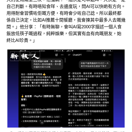
自己判斷。有時唔知食咩、去邊度玩，問AI可以快啲有方向。
用得耐會習慣咗佢嘅方便，有時會少咗自己諗。所以最終都
係自己決定，比如AI推薦十間餐廳，我會揀其中最多人去嘅幾
間。」他分享：「有時無聊，會叫AI寫2000字描述一個人食
飯放低筷子嘅過程，純粹娛樂，但其實有血有肉嘅朋友，始
終比AI珍貴。」