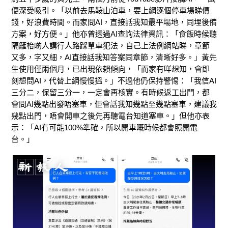
便深受吸引。「以前去馬鞍山泊車，要上網逐個停車場睇價
錢，好浪費時間。而家問AI，直接話我知最平場地，同埋後備
方案，好方便。」他亦曾透過AI查詢法律資訊：「食飯時候聽
隔籬枱啲人講行人路踩單車犯法，自己上法例網站睇，章節
又多，字又細，AI直接話我知答案同章節，清晰好多。」黃先
生使用僅兩個月，已出現依賴傾向，「而家有咩想知，會即
刻想問AI，代替上網慢慢搵。」不過他仍保持警惕：「我信AI
三分二，保留三分一，一定會再核實。有時候返工出門，都
會問AI幾點出發唔塞車，佢會話我知幾點至幾點塞車，建議我
幾點出門，唔會開車之後先再聽電台知道塞車。」但他亦表
示：「AI冇可能100%準確，所以開車嘅時候都會照開電
台。」