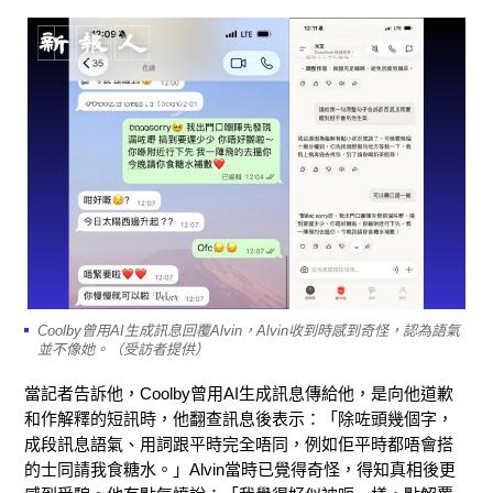
Coolby曾用AI生成訊息回覆Alvin，Alvin收到時感到奇怪，認為語氣
並不像她。（受訪者提供）
當記者告訴他，Coolby曾用AI生成訊息傳給他，是向他道歉
和作解釋的短訊時，他翻查訊息後表示：「除咗頭幾個字，
成段訊息語氣、用詞跟平時完全唔同，例如佢平時都唔會搭
的士同請我食糖水。」Alvin當時已覺得奇怪，得知真相後更