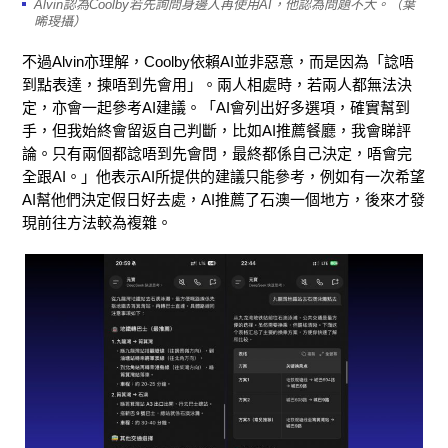
Alvin認為Coolby若先詢問身邊人再使用AI，他認為問題不大。（葉
晞琝攝）
不過Alvin亦理解，Coolby依賴AI並非惡意，而是因為「諗唔
到點表達，揀唔到先會用」。兩人相處時，若兩人都無法決
定，亦會一起參考AI建議。「AI會列出好多選項，確實幫到
手，但我始終會留返自己判斷，比如AI推薦餐廳，我會睇評
論。只有兩個都諗唔到先會問，最終都係自己決定，唔會完
全跟AI。」他表示AI所提供的建議只能參考，例如有一次希望
AI幫他們決定假日好去處，AI推薦了石澳一個地方，後來才發
現前往方法較為複雜。