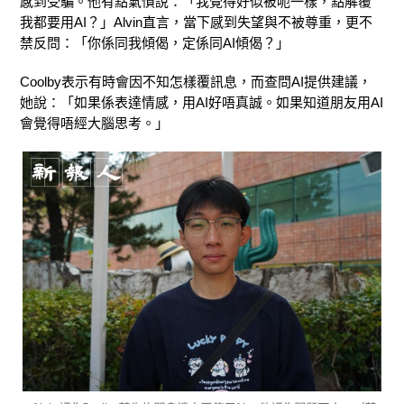
感到受騙。他有點氣憤說：「我覺得好似被呃一樣，點解覆
我都要用AI？」Alvin直言，當下感到失望與不被尊重，更不
禁反問：「你係同我傾偈，定係同AI傾偈？」
Coolby表示有時會因不知怎樣覆訊息，而查問AI提供建議，
她說：「如果係表達情感，用AI好唔真誠。如果知道朋友用AI
會覺得唔經大腦思考。」