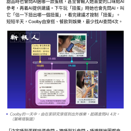
甜品時也會問AI選哪一款蛋糕，甚至會輸入她喜愛的口味給AI
參考，再着AI提供建議。下午玩「扭蛋」時她也會先問AI，叫
它「估一下扭出哪一個扭蛋」，看完建議才按制「扭蛋」。
短短半天，Coolby由穿搭、餐飲到娛樂，最少找AI查問4次。
Coolby的一天中，由在家研究穿搭到出外娛樂，起碼查問AI 4次。
（葉晞琝製圖）
「決定唔到蛋糕味道會問，揀唔到衫會問，唔識睇地圖都會