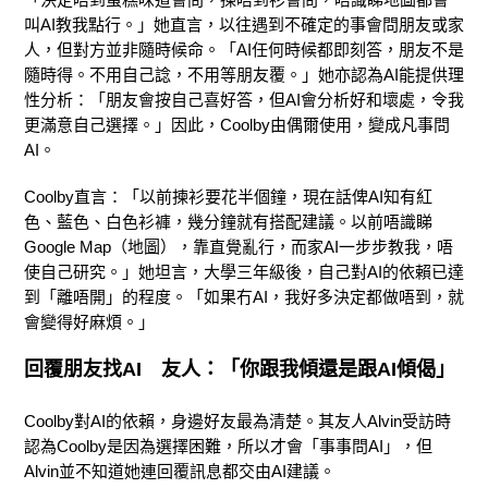
叫AI教我點行。」她直言，以往遇到不確定的事會問朋友或家
人，但對方並非隨時候命。「AI任何時候都即刻答，朋友不是
隨時得。不用自己諗，不用等朋友覆。」她亦認為AI能提供理
性分析：「朋友會按自己喜好答，但AI會分析好和壞處，令我
更滿意自己選擇。」因此，Coolby由偶爾使用，變成凡事問
AI。
Coolby直言：「以前揀衫要花半個鐘，現在話俾AI知有紅
色、藍色、白色衫褲，幾分鐘就有搭配建議。以前唔識睇
Google Map（地圖），靠直覺亂行，而家AI一步步教我，唔
使自己研究。」她坦言，大學三年級後，自己對AI的依賴已達
到「離唔開」的程度。「如果冇AI，我好多決定都做唔到，就
會變得好麻煩。」
回覆朋友找
A
I
友人：「你跟我傾還是跟
AI
傾偈」
Coolby對AI的依賴，身邊好友最為清楚。其友人Alvin受訪時
認為Coolby是因為選擇困難，所以才會「事事問AI」，但
Alvin並不知道她連回覆訊息都交由AI建議。