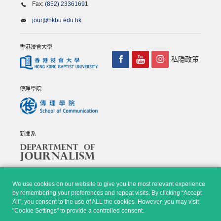
Fax:
(852) 23361691
jour@hkbu.edu.hk
香港浸會大學
私隱政策
傳理學院
新聞系
We use cookies on our website to give you the most relevant experience
by remembering your preferences and repeat visits. By clicking “Accept
All”, you consent to the use of ALL the cookies. However, you may visit
© Copyright 2026 - 香港浸會大學傳理學院, 新聞系 |
Privacy
"Cookie Settings" to provide a controlled consent.
Policy
|
Disclaimer
| All rights reserved.