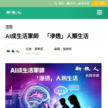
搜尋
·
封存
·
英文版
·
訂閱
港聞
AI成生活軍師 「滲透」人類生活
記者：葉晞琝
編輯：葉晞琝
2026-06-05