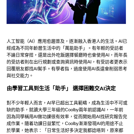
人工智能（AI）應用愈趨普及，逐漸融入香港人的生活。AI已
經成為不同年齡層生活中的「萬能助手」。有年輕的受訪者
不論日常穿搭，還是出外吃飯選擇餐廳時也會使用AI，而年長
的受訪者則在出行規劃或查詢資訊時使用AI，有受訪者更表示
回覆朋友都找AI幫手。有學者指，過度使用AI長遠會削弱思考
與社交能力。
由學習工具到生活「助手」
選擇困難交
A
I
決定
對不少年輕人而言，AI早已超出工具範疇，成為生活中不可或
缺的助手，就讀大學三年級的Coolby兩年前認識AI，一年前
因為同學稱用AI做功課很有效率，從而開始用AI找研究報告完
成作業。隨着功課日益繁忙，Coolby漸漸發現AI的用途不止
於學業，她表示：「日常生活好多決定我都諗唔到，原來都